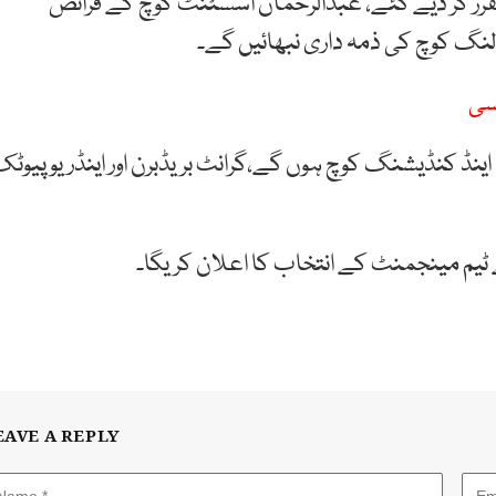
مقرر کر دیے گئے، عبدالرحمان اسسٹنٹ کوچ کے فرائض
النگ کوچ کی ذمہ داری نبھائیں گے۔
پسی
نڈ کنڈیشنگ کوچ ہوں گے،گرانٹ بریڈبرن اور اینڈریو پیوٹ
ٹیم مینجمنٹ کے انتخاب کا اعلان کریگا۔
EAVE A REPLY