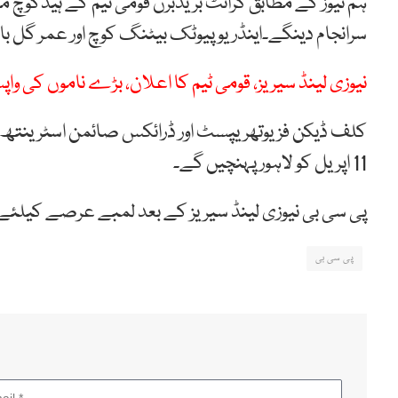
ہم نیوز کے مطابق گرانٹ بریڈبرن قومی ٹیم کے ہیڈکوچ 
سرانجام دینگے۔اینڈریو پیوٹک بیٹنگ کوچ اور عمر گل ب
نیوزی لینڈ سیریز، قومی ٹیم کا اعلان، بڑے ناموں کی وا
کلف ڈیکن فزیوتھریپسٹ اور ڈرائکس صائمن اسٹرینتھ ای
11 اپریل کو لاہور پہنچیں گے۔
پی سی بی نیوزی لینڈ سیریز کے بعد لمبے عرصے کیلئے 
پی سی بی