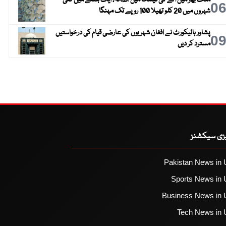
0
شہروں میں 20 کلو تھیلا 100 روپے تک مہنگا
پشاور ہائیکورٹ نے افغان شہریوں کی عارضی قیام کی درخواستیں
0
مسترد کر دیں
یزی سیکشنز
Pakistan News in 
Sports News in 
Business News in 
Tech News in 