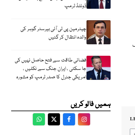
ڈونلڈ ٹرمپ
چیئرمین پی ٹی آئی بیرسٹر گوہر کی
والدہ انتقال کر گئیں
ک
فضائی طاقت سے فتح حاصل نہیں کی
جا سکتی ، ایران جنگ سے نکلیں ،
امریکی جنرل کا صدر ٹرمپ کو مشورہ
ہمیں فالو کریں
L
WhatsApp
Twitter
Facebook
Facebook