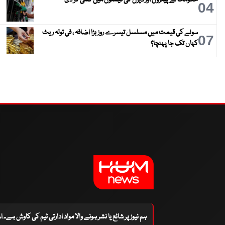
04
سونے کی قیمت میں مسلسل تیسرے روز بڑا اضافہ ، فی تولہ ریٹ
07
کہاں تک جا پہنچا؟
ہم نیوز پر شائع یا نشر ہونے والا مواد ادارتی ٹیم کی کاوش ہے۔ 