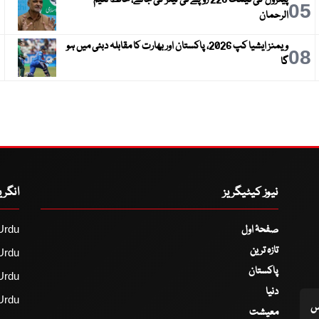
6
05
الرحمان
ویمنز ایشیا کپ 2026، پاکستان اور بھارت کا مقابلہ دبئی میں ہو
9
08
گا
نیوز کیٹیگریز
انگر
صفحۂ اول
Urdu
تازہ ترین
Urdu
پاکستان
Urdu
دنیا
Urdu
اس
معیشت