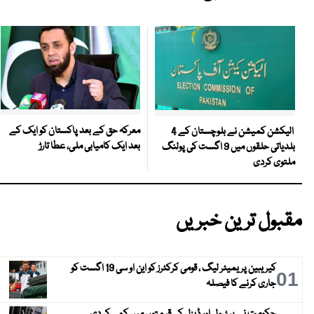
معرکہ حق کے بعد پاکستان کو ایک کے
الیکشن کمیشن نے بلوچستان کے 4
بعد ایک کامیابی ملی، عطا تارڑ
بلدیاتی حلقوں میں 9 اگست کی پولنگ
ملتوی کردی
مقبول ترین خبریں
کیریبین پریمیئر لیگ ، قومی کرکٹرز کو این او سی 19 اگست کو
01
جاری کرنے کا فیصلہ
حکومت نے پیٹرول اور ڈیزل کی قیمتوں میں کمی کر دی