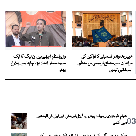
خیبرپختونخوا اسمبلی کا اراکین کی
وزیراعظم اچھے ہیں، ن لیگ کا ایک
مراعات سے متعلق ترمیمی بل منظور،
حصہ ہمارا اتحاد توڑنا چاہتا ہے، بلاول
اہم شقیں تبدیل
بھٹو
عوام کو جزوی ریلیف، پیٹرول، ڈیزل اور مٹی کے تیل کی قیمتوں
0
میں کمی
ملک بھر میں آٹے کی قیمت میں اضافہ، ایک ہفتے میں کئی