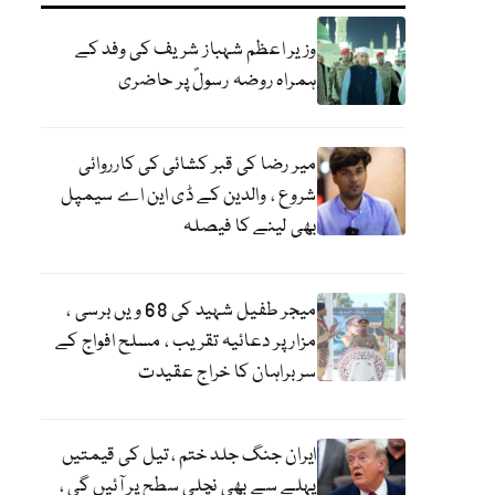
وزیر اعظم شہباز شریف کی وفد کے
ہمراہ روضہ رسولؐ پر حاضری
میر رضا کی قبر کشائی کی کارروائی
شروع ، والدین کے ڈی این اے سیمپل
بھی لینے کا فیصلہ
میجر طفیل شہید کی 68 ویں برسی ،
مزار پر دعائیہ تقریب ، مسلح افواج کے
سربراہان کا خراج عقیدت
ایران جنگ جلد ختم ، تیل کی قیمتیں
پہلے سے بھی نچلی سطح پر آئیں گی ،