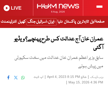
LIVE
6 Aug, 2026
صفحۂ اول
تازہ ترین
پاکستان
دنیا
ایران-اسرائیل جنگ
کھیل
انٹرٹینمنٹ
عمران خان آج عدالت کس طرح پہنچے؟ ویڈیو
آگئی
سابق وزیر اعظم عمران خان عدالت میں سخت سکیورٹی
میں پیش ہوئے
|
شائع
|
اپ ڈیٹ
April 4, 2023 8:15 PM
ویب ڈیسک
|
May 15, 2026 4:36 PM