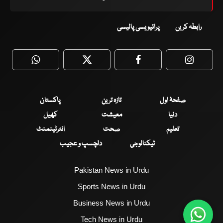
رابطہ کریں
پرائیویسی پالیسی
WhatsApp
Twitter
Facebook
Faceboo
صفحۂ اول
تازہ ترین
پاکستان
دنیا
معیشت
کھیل
تعلیم
صحت
انٹرٹینمنٹ
ٹیکنالوجی
دلچسپ و عجیب
Pakistan News in Urdu
Sports News in Urdu
Business News in Urdu
Tech News in Urdu