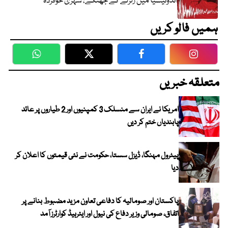
انڈونیشیا میں زلزلے کے جھٹکے، شہری خوفزدہ
ہمیں فالو کریں
WhatsApp
Twitter
Facebook
Faceboo
متعلقہ خبریں
امریکا نے ایران سے منسلک 3 کمپنیوں اور 2 طیاروں پر عائد
پابندیاں ختم کر دیں
پیٹرول مہنگا، ڈیزل سستا، حکومت نے نئی قیمتوں کا اعلان کر
دیا
پاکستان اور صومالیہ کا دفاعی تعاون مزید مضبوط بنانے پر
اتفاق، صومالی وزیر دفاع کی نیول اور ایئرہیڈ کوارٹرز آمد