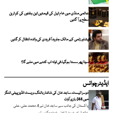
عالمی منڈی میں خام تیل کی قیمتیں تین ہفتوں کی کم ترین
سطح پر آ گئیں
پشاور زلمی کے مالک جاوید آفریدی کی والدہ انتقال کر گئیں
سونا پھر سستا ہوگیا،فی تولہ اب کتنے میں ملے گا؟
ایڈیٹرچوائس
دوسرا ٹیسٹ، ساجد خان کی شاندار بالنگ، ویسٹ انڈیز پہلی اننگز
میں 344 رنز پر آؤٹ
پاکستان کی جانب سے ساجد خان نے 4، محمد علی، علی
عثمان اور عبید شاہ نے دو دو وکٹیں لیں