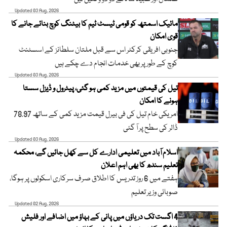
Updated 03 Aug, 2026
مائیک اسمتھ کو قومی ٹیسٹ ٹیم کا بیٹنگ کوچ بنائے جانے کا
قوی امکان
جنوبی افریقی کرکٹر اس سے قبل ملتان سلطانز کے اسسٹنٹ
کوچ کے طور پر بھی خدمات انجام دے چکے ہیں
Updated 03 Aug, 2026
تیل کی قیمتوں میں مزید کمی ہو گئی، پیٹرول و ڈیزل سستا
ہونے کا امکان
امریکی خام تیل کی فی بیرل قیمت مزید کمی کے ساتھ 78.97
ڈالر کی سطح پر آ گئی
Updated 03 Aug, 2026
اسلام آباد میں تعلیمی ادارے کل سے کھل جائیں گے، محکمہ
تعلیم سندھ کا بھی اہم اعلان
ہفتے میں 6 روز تدریس کا اطلاق صرف سرکاری اسکولوں پر ہوگا،
صوبائی وزیر تعلیم
Updated 02 Aug, 2026
4 اگست تک دریاؤں میں پانی کے بہاؤ میں اضافے اور فلیش