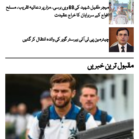
میجر طفیل شہید کی 68 ویں برسی ، مزار پر دعائیہ تقریب ، مسلح
افواج کے سربراہان کا خراج عقیدت
چیئرمین پی ٹی آئی بیرسٹر گوہر کی والدہ انتقال کر گئیں
مقبول ترین خبریں