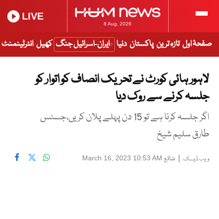
LIVE
8 Aug, 2026
صفحۂ اول
تازہ ترین
پاکستان
دنیا
ایران-اسرائیل جنگ
کھیل
انٹرٹینمنٹ
لاہور ہائی کورٹ نے تحریک انصاف کو اتوار کو
جلسہ کرنے سے روک دیا
اگر جلسہ کرنا ہے تو 15 دن پہلے پلان کریں،جسٹس
طارق سلیم شیخ
|
شائع
March 16, 2023 10:53 AM
ویب ڈیسک