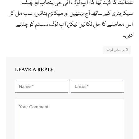
عدالت کا کہنا تھا کہ آپ لوگ آئی جی پنجاب اور چیف
سیکریٹری کے ساتھ آج بیٹھیں اور میکنزم بنائیں، سب مل کر
اس معاملے کا حل نکالیں لیکن آپ لوگ سسٹم کو چلنے
دیں۔
لاہور ہائی کورٹ
LEAVE A REPLY