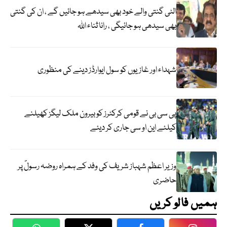
الٹی گنتی والے خود بھی سیدھے ہو جائیں گے ، ان کی گنتی
بھی سیدھی ہو جائیگی ، رانا ثناء اللہ
شہداء اور غازیوں کو سول ایوارڈز دینے کی منظوری
پی سی بی نے قومی کرکٹرز کو بیرون ملک لیگز کھیلنے
کیلئے این او سی جاری کر دیئے
وزیر اعظم شہباز شریف کی وفد کے ہمراہ روضہ رسولؐ پر
حاضری
ہمیں فالو کریں