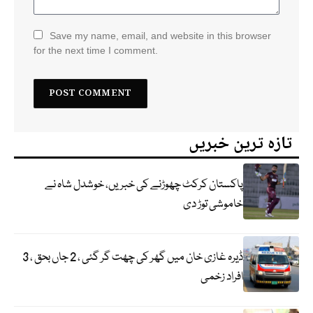
Save my name, email, and website in this browser
for the next time I comment.
تازہ ترین خبریں
پاکستان کرکٹ چھوڑنے کی خبریں، خوشدل شاہ نے
خاموشی توڑ دی
ڈیرہ غازی خان میں گھر کی چھت گر گئی ، 2 جاں بحق ، 3
افراد زخمی