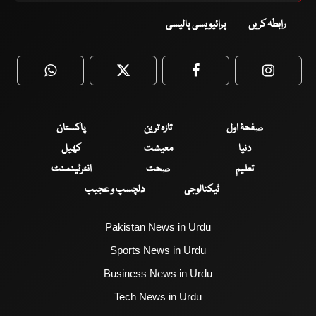
رابطہ کریں
پرائیویسی پالیسی
WhatsApp
Twitter
Facebook
Faceboo
صفحۂ اول
تازہ ترین
پاکستان
دنیا
معیشت
کھیل
تعلیم
صحت
انٹرٹینمنٹ
ٹیکنالوجی
دلچسپ و عجیب
Pakistan News in Urdu
Sports News in Urdu
Business News in Urdu
Tech News in Urdu