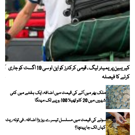
کیریبین پریمیئر لیگ ، قومی کرکٹرز کو این او سی 19 اگست کو جاری
آز
کرنے کا فیصلہ
چھی
ملک بھر میں آٹے کی قیمت میں اضافہ، ایک ہفتے میں کئی
شہروں میں 20 کلو تھیلا 100 روپے تک مہنگا
سونے کی قیمت میں مسلسل تیسرے روز بڑا اضافہ ، فی تولہ ریٹ
کہاں تک جا پہنچا؟