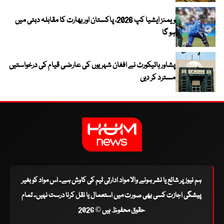
ویمنز ایشیا کپ 2026، پاکستان اور بھارت کا مقابلہ دبئی میں
ہو گا
پشاور ہائیکورٹ نے افغان شہریوں کی عارضی قیام کی درخواستیں
مسترد کر دیں
ہم نیوز پر شائع یا نشر ہونے والا مواد ادارتی ٹیم کی کاوش ہے۔ اس مواد کو بغیر
پیشگی اجازت کسی بھی صورت میں استعمال یا نقل کرنا درست نہیں۔ تمام
حقوق محفوظ ہیں © 2026