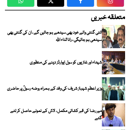
WhatsApp
Twitter
Facebook
Faceboo
متعلقہ خبریں
الٹی گنتی والے خود بھی سیدھے ہو جائیں گے ، ان کی گنتی بھی
سیدھی ہو جائیگی ، رانا ثناء اللہ
شہداء اور غازیوں کو سول ایوارڈز دینے کی منظوری
وزیر اعظم شہباز شریف کی وفد کے ہمراہ روضہ رسولؐ پر حاضری
میر رضا کی قبر کشائی مکمل ، لاش کے نمونے حاصل کر لئے
گئے