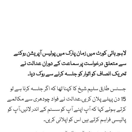
لاہور ہائی کورٹ میں زمان پارک میں پولیس آپریشن روکنے
سے متعلق درخواست پر سماعت کے دوران عدالت نے
تحریک انصاف کو اتوار کو جلسہ کرنے سے روک دیا۔
جسٹس طارق سلیم شیخ کا کہنا تھا کہ اگر جلسہ کرنا ہے تو
15 دن پہلے پلان کریں،عدالت نے فواد چودھری سے مکالمے
کرتے ہوئے کہا کہ آپ اپنے آپ کو سسٹم کے اندر لائیں،آپ کو
پالیسی فراہم کرتے ہیں اس کو اپلائی کریں۔