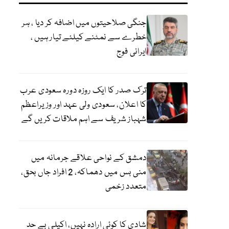
جنگی صلاحیتوں میں اضافہ کر دیا ، ہر
خطرے سے نمٹنے کیلئے تیار ہیں ،
ایرانی فوج
ترک صدر کا ایک روزہ دورہ سعودی عرب
کا اعلان، سعودی ولی عہد اور وزیراعظم
شہباز شریف سے اہم ملاقات کریں گے
دمشق کے نواحی علاقے جرمانہ میں
منی بس میں دھماکہ، 2 افراد جاں بحق،
متعدد زخمی
شادی کا کوئی ارادہ نہیں، اکیلی بے حد