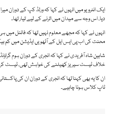
ایک انٹرویو میں انہوں نے کہا کہ ورلڈ کپ کے دوران میرا
دیا، اس وجہ سے میدان میں اترنے کے لیے تیار تھا۔
انہوں نے کہا کہ مجھے معلوم نہیں تھا کہ فائنل میں ہی
محنت کی اب پی ایس ایل کے آٹھویں ایڈیشن میں کم بی
شاہین شاہ آفریدی نے کہا کہ انجری کے دوران ہوم گراؤن
خلاف ٹیسٹ سیریز کھیلنے کی خواہش تھی، ٹیسٹ کرک
ان کا یہ بھی کہنا تھا کہ انجری کے دوران ان کی پاکست
ٹاپ کلاس ہونا چاہیے۔