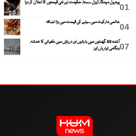
پیٹرول مہنگا، ڈیزل سستا، حکومت نے نئی قیمتوں کا اعلان کر دیا
01
عالمی مارکیٹ میں سونے کی قیمت میں بڑا اضافہ
04
آئندہ 48 گھنٹوں میں بارشوں اور دریاؤں میں طغیانی کا خدشہ،
07
ہنگامی تیاریاں تیز