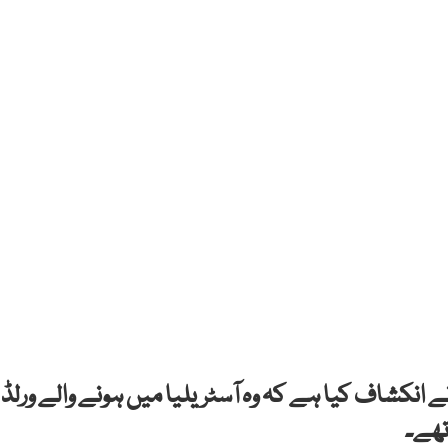
 انکشاف کیا ہے کہ وہ آسٹریلیا میں ہونے والے ورلڈ