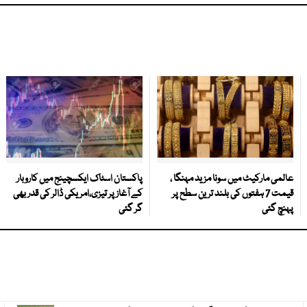
عالمی مارکیٹ میں سونا مزید مہنگا ،
پاکستان اسٹاک ایکسچینج میں کاروبار
قیمت 7 ہفتوں کی بلند ترین سطح پر
کے آغاز پر تیزی،امریکی ڈالر کی قدر بھی
پہنچ گئی
گر گئی