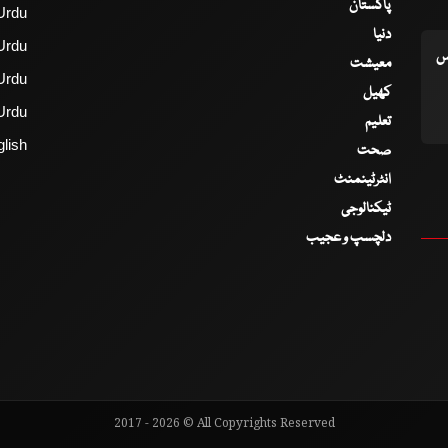
پاکستان
Urdu
دنیا
Urdu
اس
معیشت
Urdu
کھیل
Urdu
تعلیم
lish
صحت
انٹرٹینمنٹ
ٹیکنالوجی
دلچسپ و عجیب
2017 - 2026 © All Copyrights Reserved