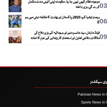
موجودہ نظام کہیں نہیں جا رہا، حکومت اپنی آئینی مدت مکمل
0
کرے گی، وزیر داخلہ
ویمنز ایشیا کپ 2026، پاکستان اور بھارت کا مقابلہ دبئی میں ہو
0
گا
فیلڈ مارشل سید عاصم منیر اور صومالیہ کے وزیر دفاع کی
0
ملاقات، دفاعی تعاون اور استعدادِ کار بڑھانے کے عزم کا اعادہ
یزی سیکشنز
Pakistan News in 
Sports News in 