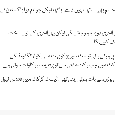
 جسم بھی ساتھ نہیں دے رہا تھا لیکن جو نام دیا پاکستان نے
 انجری دوبارہ ہو جائے گی لیکن پھر انجری کے لیے سخت
ک کروں گا۔
ڈ پر ہونے والی ٹیسٹ سیریز کو بہت مس کیا، انگلینڈ کے
ٹ میں جب وکٹ ملتی ہے تو پرفارمنس کاؤنٹ ہوتی ہے۔
انی بولرز سے بات ہوتی رہتی تھی، ٹیسٹ کرکٹ میں فٹنس لیول