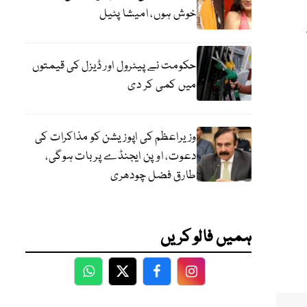
خوش ہوں، امیشا پٹیل
حکومت نے پیٹرول اور ڈیزل کی قیمتوں
میں کمی کر دی
وزیراعظم کی اپوزیشن کو مذاکرات کی
دعوت، اوپن ایجنڈے پر بات ہوگی،
طارق فضل چودھری
ہمیں فالو کریں
WhatsApp
Twitter
Facebook
Facebook