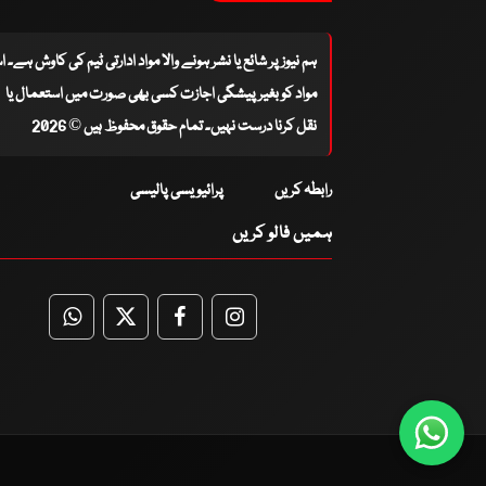
ہم نیوز پر شائع یا نشر ہونے والا مواد ادارتی ٹیم کی کاوش ہے۔ 
مواد کو بغیر پیشگی اجازت کسی بھی صورت میں استعمال یا
نقل کرنا درست نہیں۔ تمام حقوق محفوظ ہیں © 2026
رابطہ کریں
پرائیویسی پالیسی
ہمیں فالو کریں
WhatsApp
Twitter
Facebook
Facebook