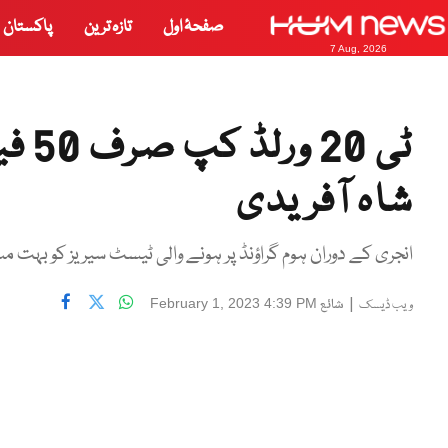
صفحۂ اول
تازہ ترین
پاکستان
7 Aug, 2026
ٹی 0
شاہ آفریدی
انجری کے دوران ہوم گراؤنڈ پر ہونے والی ٹیسٹ سیریز کو بہت م
|
شائع
February 1, 2023 4:39 PM
ویب ڈیسک