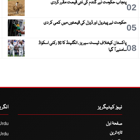
پنجاب حکومت نے گندم کی نئی قیمت مقرر کردی
3
02
حکومت نے پیٹرول اور ڈیزل کی قیمتوں میں کمی کر دی
6
05
پاکستان کیخلاف ٹیسٹ سیریز ، انگلینڈ کا 16 رکنی اسکواڈ
9
08
سامنے آ گیا
نیوز کیٹیگریز
انگر
صفحۂ اول
Urdu
تازہ ترین
Urdu