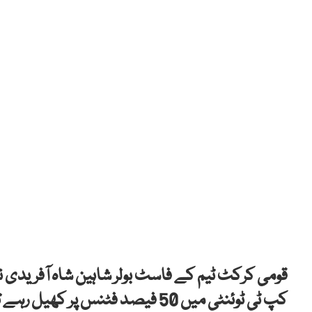
قومی کرکٹ ٹیم کے فاسٹ بولر شاہین شاہ آفریدی نے
کپ ٹی ٹوئنٹی میں 50 فیصد فٹنس پر کھیل رہے تھے۔