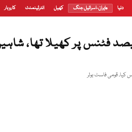
دنیا
ایران-اسرائیل جنگ
کھیل
انٹرٹینمنٹ
کاروبار
2 ورلڈ کپ صرف 50 فیصد فٹنس پر کھیلا تھا، شاہ
س کیا، قومی فاسٹ بولر