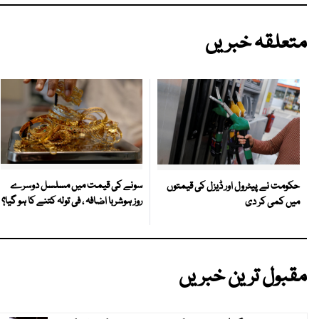
متعلقہ خبریں
سونے کی قیمت میں مسلسل دوسرے
حکومت نے پیٹرول اور ڈیزل کی قیمتوں
روز ہوشربا اضافہ ، فی تولہ کتنے کا ہو گیا؟
میں کمی کر دی
مقبول ترین خبریں