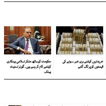
خریداروں کیلئے بری خبر ، سونے کی
حکومت کیساتھ ملکر اسلامی بینکاری
قیمتوں کو پر لگ گئے
کیلئے کام کر رہے ہیں ، گورنر اسٹیٹ
بینک