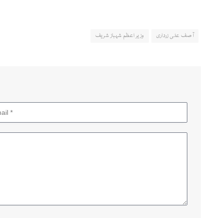
آصف علی زرداری
وزیر اعظم شہباز شریف