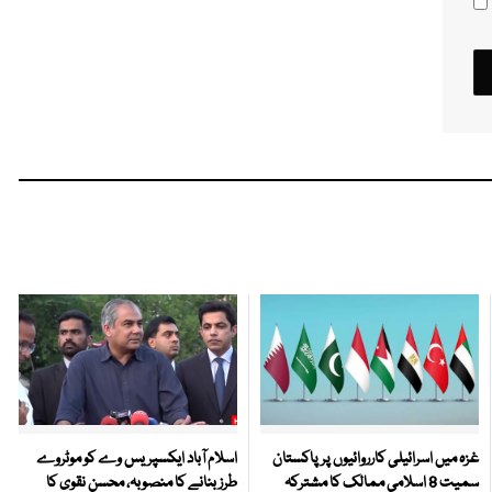
غزہ میں اسرائیلی کارروائیوں پر پاکستان
اسلام آباد ایکسپریس وے کو موٹروے
سمیت 8 اسلامی ممالک کا مشترکہ
طرز بنانے کا منصوبہ، محسن نقوی کا