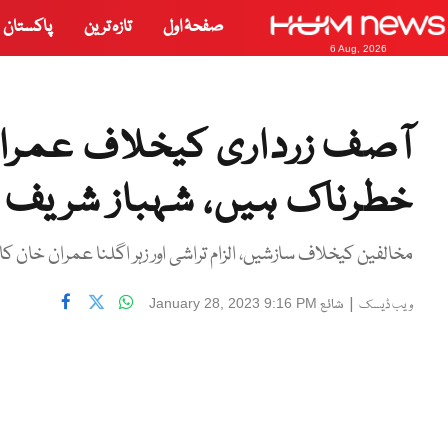
صفحۂ اول
تازہ ترین
پاکستان
6 Aug, 2026
آصف زرداری کیخلاف عمران ن
خطرناک ہیں، شہباز شریف
مخالفین کیخلاف سازشیں، الزام تراشی اور زہر اگلنا عمران خان ک
|
شائع
January 28, 2023 9:16 PM
ویب ڈیسک