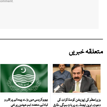
 comment.
متعلقہ خبریں
بیوروکریسی میں بڑے پیمانے پر تقرر و
وزیراعظم کی اپوزیشن کو مذاکرات کی
تبادلے، متعدد اہم عہدوں پر نئی
دعوت، اوپن ایجنڈے پر بات ہوگی، طارق