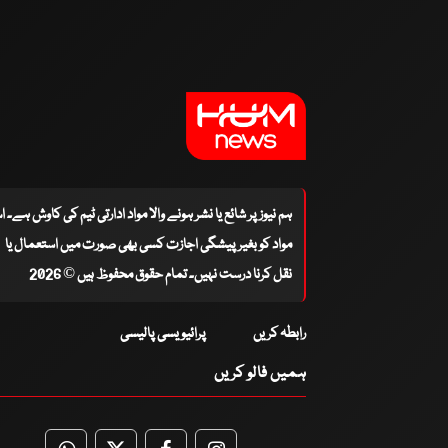
ہم نیوز پر شائع یا نشر ہونے والا مواد ادارتی ٹیم کی کاوش ہے۔ 
مواد کو بغیر پیشگی اجازت کسی بھی صورت میں استعمال یا
نقل کرنا درست نہیں۔ تمام حقوق محفوظ ہیں © 2026
رابطہ کریں
پرائیویسی پالیسی
ہمیں فالو کریں