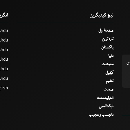
نیوز کیٹیگریز
انگر
صفحۂ اول
Urdu
تازہ ترین
Urdu
پاکستان
Urdu
دنیا
Urdu
اس
معیشت
Urdu
کھیل
Urdu
تعلیم
lish
صحت
انٹرٹینمنٹ
ٹیکنالوجی
دلچسپ و عجیب