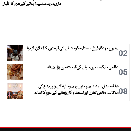
داری مزید مضبوط بنانے کے عزم کا اظہار
پیٹرول مہنگا، ڈیزل سستا، حکومت نے نئی قیمتوں کا اعلان کر دیا
3
02
عالمی مارکیٹ میں سونے کی قیمت میں بڑا اضافہ
6
05
فیلڈ مارشل سید عاصم منیر اور صومالیہ کے وزیر دفاع کی
9
08
ملاقات، دفاعی تعاون اور استعدادِ کار بڑھانے کے عزم کا اعادہ