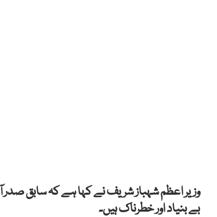
وزیر اعظم شہباز شریف نے کہا ہے کہ سابق صدر 
بے بنیاد اور خطرناک ہیں۔