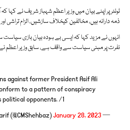
ٹوئٹر پر اپنے بیان میں وزیر اعظم شہباز شریف نے کہا ک
ذمہ دارانہ ہیں، مخالفین کیخلاف سازشیں، الزام تراشی اور 
انہوں نے مزید کہا کہ ایسی بے ہودہ بیان بازی سیاس
نفرت پر مبنی سیاست سے واقف ہے، سابق وزیر اعظم نے 
ns against former President Asif Ali
 conform to a pattern of conspiracy
political opponents. /1
January 28, 2023
— Shehbaz Sharif (@CMShehbaz)