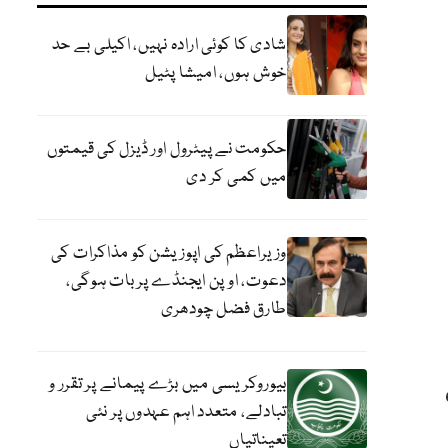
شادی کا کوئی ارادہ نہیں، اکیلی بے حد
خوش ہوں، امیشا پٹیل
حکومت نے پیٹرول اور ڈیزل کی قیمتوں
میں کمی کر دی
وزیراعظم کی اپوزیشن کو مذاکرات کی
دعوت، اوپن ایجنڈے پر بات ہوگی،
طارق فضل چودھری
بیوروکریسی میں بڑے پیمانے پر تقرر و
تبادلے، متعدد اہم عہدوں پر نئی
تعیناتیاں