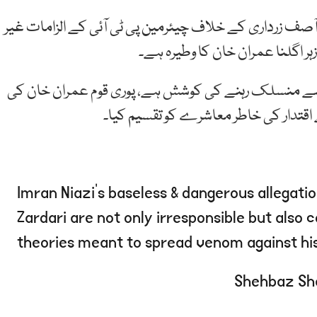
ہ آصف زرداری کے خلاف چیئرمین پی ٹی آئی کے الزامات غیر
زہر اگلنا عمران خان کا وطیرہ ہے۔
ت سے منسلک رہنے کی کوشش ہے، پوری قوم عمران خان کی
اقتدار کی خاطر معاشرے کو تقسیم کیا۔
Imran Niazi’s baseless & dangerous allegatio
Zardari are not only irresponsible but also
theories meant to spread venom against his 