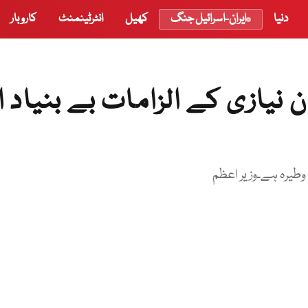
دنیا
ایران-اسرائیل جنگ
کھیل
انٹرٹینمنٹ
کاروبار
یازی کے الزامات بے بنیاد او
ا وطیرہ ہے۔وزیر اعظم