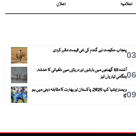
اعلامیہ
اعلان
پنجاب حکومت نے گندم کی نئی قیمت مقرر کردی
0
آئندہ 48 گھنٹوں میں بارشوں اور دریاؤں میں طغیانی کا خدشہ،
0
ہنگامی تیاریاں تیز
ویمنز ایشیا کپ 2026، پاکستان اور بھارت کا مقابلہ دبئی میں ہو
0
گا