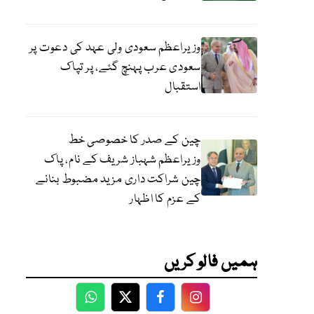
وزیراعظم سعودی ولی عہد کی دعوت پر
سعودی عرب پہنچ گئے، پر تپاک
استقبال
چین کے صدر کا خصوصی خط
وزیراعظم شہباز شریف کے نام، پاک
چین شراکت داری مزید مضبوط بنانے
کے عزم کا اظہار
ہمیں فالو کریں
WhatsApp
Twitter
Facebook
Facebook