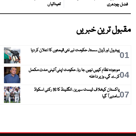
تعیناتیاں
فضل چودھری
مقبول ترین خبریں
پیٹرول اور ڈیزل سستا، حکومت نے نئی قیمتوں کا اعلان کر دیا
01
موجودہ نظام کہیں نہیں جا رہا، حکومت اپنی آئینی مدت مکمل
04
کرے گی، وزیر داخلہ
پاکستان کیخلاف ٹیسٹ سیریز ، انگلینڈ کا 16 رکنی اسکواڈ
07
سامنے آ گیا