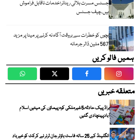
جسٹس مسرت ہلالی ریٹائر؛خدمات ناقابل فراموش
ہیں،چیف جسٹس
بچوں کو خطرات سے بروقت آگاہ نہ کرنے پر میٹا پر مزید
567 ملین ڈالر جرمانہ
ہمیں فالو کریں
WhatsApp
Twitter
Facebook
Faceboo
متعلقہ خبریں
براڈ پیک حادثہ،5غیرملکی کوہ پیماؤں کی میتیں اسلام
آبادپہنچادی گئیں
انگلینڈ کے 25 سالہ فاسٹ باؤلر جان ٹرنر نے کرکٹ کو خیر باد