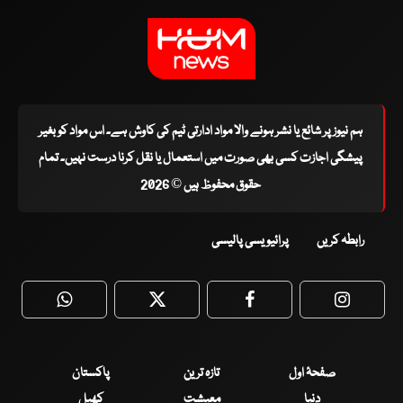
ہم نیوز پر شائع یا نشر ہونے والا مواد ادارتی ٹیم کی کاوش ہے۔ اس مواد کو بغیر
پیشگی اجازت کسی بھی صورت میں استعمال یا نقل کرنا درست نہیں۔ تمام
حقوق محفوظ ہیں © 2026
رابطہ کریں
پرائیویسی پالیسی
WhatsApp
Twitter
Facebook
Faceboo
صفحۂ اول
تازہ ترین
پاکستان
دنیا
معیشت
کھیل