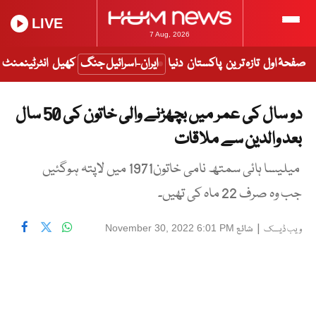
LIVE
7 Aug, 2026
صفحۂ اول
تازہ ترین
پاکستان
دنیا
ایران-اسرائیل جنگ
کھیل
انٹرٹینمنٹ
دو سال کی عمر میں بچھڑنے والی خاتون کی 50 سال
بعد والدین سے ملاقات
میلیسا ہائی سمتھ نامی خاتون1971 میں لاپتہ ہوگئیں
جب وہ صرف 22 ماہ کی تھیں۔
|
شائع
November 30, 2022 6:01 PM
ویب ڈیسک