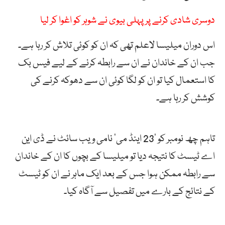
دوسری شادی کرنے پر پہلی بیوی نے شوہر کو اغوا کر لیا
اس دوران میلیسا لاعلم تھی کہ ان کو کوئی تلاش کر رہا ہے۔
جب ان کے خاندان نے ان سے رابطہ کرنے کے لیے فیس بک
کا استعمال کیا تو ان کو لگا کوئی ان سے دھوکہ کرنے کی
کوشش کر رہا ہے۔
تاہم چھ نومبر کو ’23 اینڈ می‘ نامی ویب سائٹ نے ڈی این
اے ٹیسٹ کا نتیجہ دیا تو میلیسا کے بچوں کا ان کے خاندان
سے رابطہ ممکن ہوا جس کے بعد ایک ماہر نے ان کو ٹیسٹ
کے نتائج کے بارے میں تفصیل سے آگاہ کیا۔