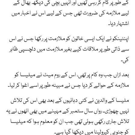
کے طور پر کام کر رہی تھیں اور انہیں بچی کی دیکھ بھال کے
لیے ملازمہ کی ضرورت تھی جس کے لیے اس نے اخبار میں
اشتہار دیا۔
اپنٹینکو نے ایک ایسی خاتون کو ملازمت پر رکھا جس نے اس
سے ذاتی طور پر ملاقات کیے بغیر ملازمت میں دلچسپی ظاہر
کی۔
بعد ازاں جب وہ کام پر تھی، اس کے روم میٹ نے میلیسا کو
ملازمہ کے حوالے کر دیا جس نے مبینہ طور پر اسے اغوا کر لیا۔
ملیسا کے والدین نے کئی دہائیوں کے بعد بھی اس کی تلاش
نہیں چھوڑی۔ رواں سال ستمبر کے مہینے میں بھی انھوں نے یہ
تلاش جاری رکھی ہوئی تھی جب ان کو معلوم ہوا کہ میلیسا
کو جنوبی کیرولینا میں دیکھا گیا ہے۔