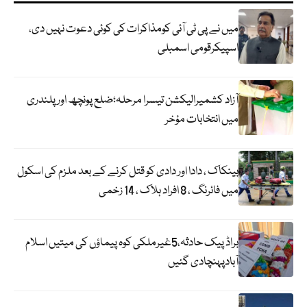
میں نے پی ٹی آئی کومذاکرات کی کوئی دعوت نہیں دی،
اسپیکرقومی اسمبلی
آزاد کشمیرالیکشن تیسرا مرحلہ؛ضلع پونچھ اور پلندری
میں انتخابات مؤخر
بینکاک ، دادا اور دادی کو قتل کرنے کے بعد ملزم کی اسکول
میں فائرنگ ، 8 افراد ہلاک ، 14 زخمی
براڈ پیک حادثہ،5غیرملکی کوہ پیماؤں کی میتیں اسلام
آبادپہنچادی گئیں