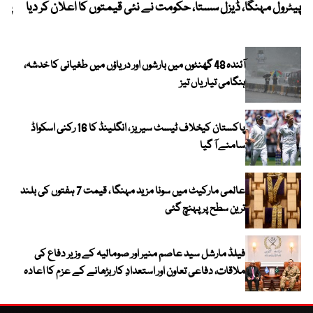
پیٹرول مہنگا، ڈیزل سستا، حکومت نے نئی قیمتوں کا اعلان کر دیا
پنج
آئندہ 48 گھنٹوں میں بارشوں اور دریاؤں میں طغیانی کا خدشہ،
ہنگامی تیاریاں تیز
پاکستان کیخلاف ٹیسٹ سیریز ، انگلینڈ کا 16 رکنی اسکواڈ
سامنے آ گیا
عالمی مارکیٹ میں سونا مزید مہنگا ، قیمت 7 ہفتوں کی بلند
ترین سطح پر پہنچ گئی
فیلڈ مارشل سید عاصم منیر اور صومالیہ کے وزیر دفاع کی
ملاقات، دفاعی تعاون اور استعدادِ کار بڑھانے کے عزم کا اعادہ