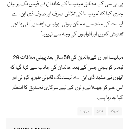
بی بی سی کے مطابق میلیسا کے خاندان نے فیس بک پر بیان
جاری کیا کہ ’میلیسا کی تلاش صرف اور صرف ڈی این اے
ٹیسٹ کی مدد سے ممکن ہوئی۔ پولیس، ایف بی آئی یا نجی
تفتیش کاروں اور افواہوں کی وجہ سے نہیں۔‘
میلیسا اور ان کے والدین کی 50 سال بعد پہلی ملاقات 26
نومبر کو ہوئی جس کے بعد خاندان کی جانب سے کہا گیا کہ
انھوں نے مذید ڈی این اے ٹیسٹنگ قانونی طور پر کروائی اور
اس خبر کو جھٹلانے والوں کے لیے سرکاری تصدیق کا انتظار
کیا جا رہا ہے۔
امریکہ
خاتون
میلیسا