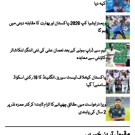
کہہ دیا
ویمنز ایشیا کپ 2026، پاکستان اور بھارت کا مقابلہ دبئی میں
ہو گا
ٹیم سے ڈراپ ہونے کے بعد نعمان علی کی نئی اننگز، لنکاشائر
کاؤنٹی سے معاہدہ
پاکستان کیخلاف ٹیسٹ سیریز ، انگلینڈ کا 16 رکنی اسکواڈ
سامنے آ گیا
ویزا درخواست میں حقائق چھپانےکا الزام ثابت؛ کرکٹر حمزہ نذر پر
2 سال کی پابندی
مقبول ترین خبریں