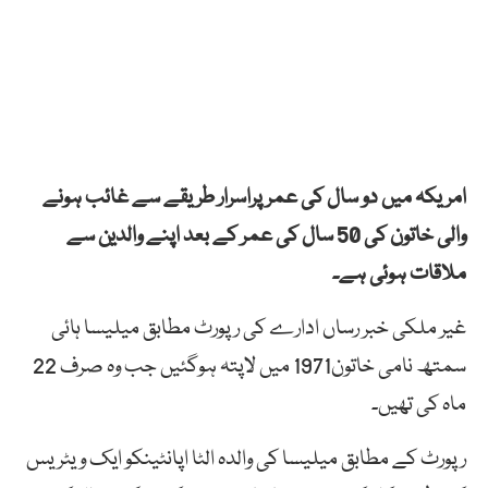
امریکہ میں دو سال کی عمر پراسرار طریقے سے غائب ہونے
والی خاتون کی 50 سال کی عمر کے بعد اپنے والدین سے
ملاقات ہوئی ہے۔
غیر ملکی خبر رساں ادارے کی رپورٹ مطابق میلیسا ہائی
سمتھ نامی خاتون1971 میں لاپتہ ہوگئیں جب وہ صرف 22
ماہ کی تھیں۔
رپورٹ کے مطابق میلیسا کی والدہ الٹا اپانٹینکو ایک ویٹریس