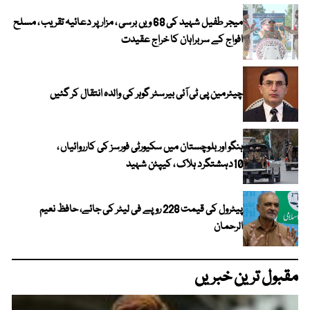
میجر طفیل شہید کی 68 ویں برسی ، مزار پر دعائیہ تقریب ، مسلح
افواج کے سربراہان کا خراج عقیدت
چیئرمین پی ٹی آئی بیرسٹر گوہر کی والدہ انتقال کر گئیں
ہنگو اور بلوچستان میں سکیورٹی فورسز کی کارروائیاں ،
10دہشتگرد ہلاک ، کیپٹن شہید
پیٹرول کی قیمت 228 روپے فی لیٹر کی جائے، حافظ نعیم
الرحمان
مقبول ترین خبریں