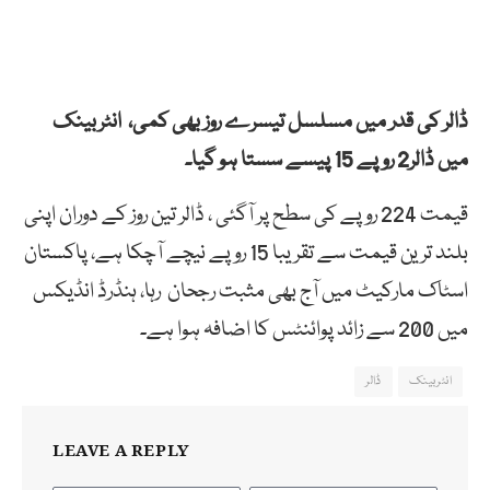
ڈالر کی قدر میں مسلسل تیسرے روز بھی کمی، انٹربینک
میں ڈالر2 روپے 15 پیسے سستا ہو گیا۔
قیمت 224 روپے کی سطح پر آگئی ، ڈالر تین روز کے دوران اپنی
بلند ترین قیمت سے تقریبا 15 روپے نیچے آچکا ہے، پاکستان
اسٹاک مارکیٹ میں آج بھی مثبت رجحان رہا، ہنڈرڈ انڈیکس
میں 200 سے زائد پوائنٹس کا اضافہ ہوا ہے۔
انٹربینک
ڈالر
LEAVE A REPLY