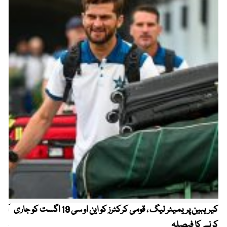
کیریبین پریمیئر لیگ ، قومی کرکٹرز کو این او سی 19 اگست کو جاری
آز
کرنے کا فیصلہ
چھی