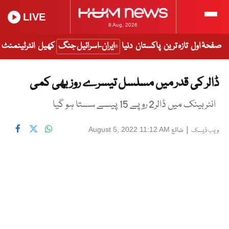
LIVE
8 Aug, 2026
صفحۂ اول
تازہ ترین
پاکستان
دنیا
ایران-اسرائیل جنگ
کھیل
انٹرٹینمنٹ
ڈالر کی قدر میں مسلسل تیسرے روز بھی کمی
انٹربینک میں ڈالر2 روپے 15 پیسے سستا ہو گیا
|
شائع
August 5, 2022 11:12 AM
ویب ڈیسک