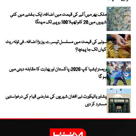
ملک بھر میں آٹے کی قیمت میں اضافہ، ایک ہفتے میں کئی
شہروں میں 20 کلو تھیلا 100 روپے تک مہنگا
سونے کی قیمت میں مسلسل تیسرے روز بڑا اضافہ ، فی تولہ ریٹ
کہاں تک جا پہنچا؟
ویمنز ایشیا کپ 2026، پاکستان اور بھارت کا مقابلہ دبئی میں
ہو گا
پشاور ہائیکورٹ نے افغان شہریوں کی عارضی قیام کی درخواستیں
مسترد کر دیں