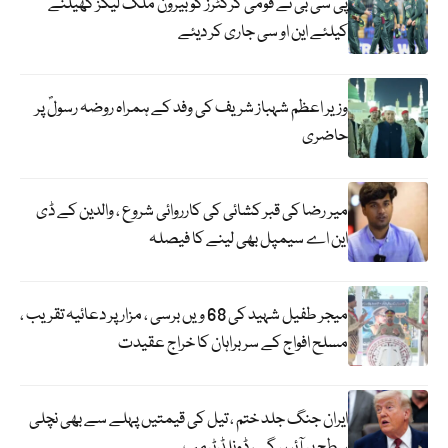
پی سی بی نے قومی کرکٹرز کو بیرون ملک لیگز کھیلنے
کیلئے این او سی جاری کر دیئے
وزیر اعظم شہباز شریف کی وفد کے ہمراہ روضہ رسولؐ پر
حاضری
میر رضا کی قبر کشائی کی کارروائی شروع ، والدین کے ڈی
این اے سیمپل بھی لینے کا فیصلہ
میجر طفیل شہید کی 68 ویں برسی ، مزار پر دعائیہ تقریب ،
مسلح افواج کے سربراہان کا خراج عقیدت
ایران جنگ جلد ختم ، تیل کی قیمتیں پہلے سے بھی نچلی
سطح پر آئیں گی ، ڈونلڈ ٹرمپ