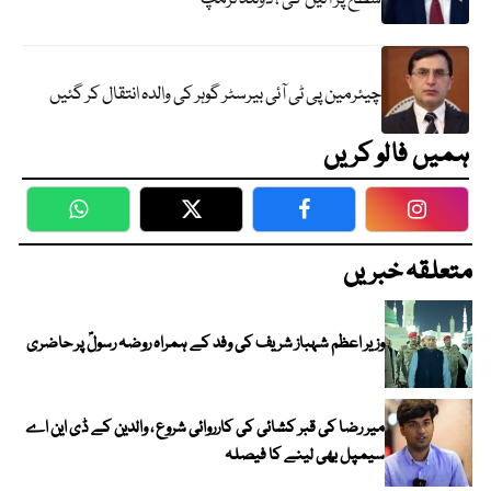
چیئرمین پی ٹی آئی بیرسٹر گوہر کی والدہ انتقال کر گئیں
ہمیں فالو کریں
WhatsApp
Twitter
Facebook
Faceboo
متعلقہ خبریں
وزیر اعظم شہباز شریف کی وفد کے ہمراہ روضہ رسولؐ پر حاضری
میر رضا کی قبر کشائی کی کارروائی شروع ، والدین کے ڈی این اے
سیمپل بھی لینے کا فیصلہ