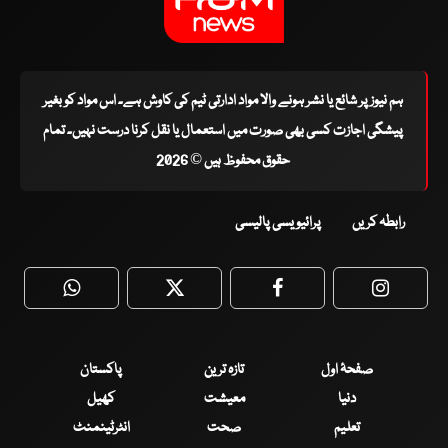
ہم نیوز پر شائع یا نشر ہونے والا مواد ادارتی ٹیم کی کاوش ہے۔ اس مواد کو بغیر
پیشگی اجازت کسی بھی صورت میں استعمال یا نقل کرنا درست نہیں۔ تمام
حقوق محفوظ ہیں © 2026
رابطہ کریں
پرائیویسی پالیسی
WhatsApp
Twitter
Facebook
Faceboo
صفحۂ اول
تازہ ترین
پاکستان
دنیا
معیشت
کھیل
تعلیم
صحت
انٹرٹینمنٹ