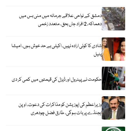
دمشق کے نواحی علاقے جرمانہ میں منی بس میں
دھماکہ، 2 افراد جاں بحق، متعدد زخمی
شادی کا کوئی ارادہ نہیں، اکیلی بے حد خوش ہوں، امیشا
پٹیل
حکومت نے پیٹرول اور ڈیزل کی قیمتوں میں کمی کر دی
وزیراعظم کی اپوزیشن کو مذاکرات کی دعوت، اوپن
ایجنڈے پر بات ہوگی، طارق فضل چودھری