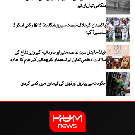
ہنگامی تیاریاں تیز
پاکستان کیخلاف ٹیسٹ سیریز ، انگلینڈ کا 16 رکنی اسکواڈ
سامنے آ گیا
فیلڈ مارشل سید عاصم منیر اور صومالیہ کے وزیر دفاع کی
ملاقات، دفاعی تعاون اور استعدادِ کار بڑھانے کے عزم کا اعادہ
حکومت نے پیٹرول اور ڈیزل کی قیمتوں میں کمی کر دی