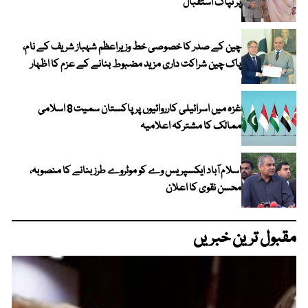
پر تپاک استقبال
چین کے صدر کا خصوصی خط وزیراعظم شہباز شریف کے نام،
پاک چین شراکت داری مزید مضبوط بنانے کے عزم کا اظہار
غزہ میں اسرائیلی کارروائیوں پر پاکستان سمیت 8 اسلامی
ممالک کا مشترکہ اعلامیہ
اسلام آباد ایکسپریس وے کو موٹروے طرز بنانے کا منصوبہ،
محسن نقوی کا اعلان
مقبول ترین خبریں