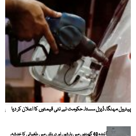
پیٹرول مہنگا، ڈیزل سستا، حکومت نے نئی قیمتوں کا اعلان کر دیا
پنج
آئندہ 48 گھنٹوں میں بارشوں اور دریاؤں میں طغیانی کا خدشہ،