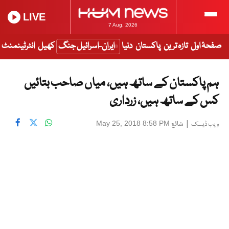
LIVE
7 Aug, 2026
صفحۂ اول
تازہ ترین
پاکستان
دنیا
ایران-اسرائیل جنگ
کھیل
انٹرٹینمنٹ
ہم پاکستان کے ساتھ ہیں، میاں صاحب بتائیں
کس کے ساتھ ہیں، زرداری
|
شائع
May 25, 2018 8:58 PM
ویب ڈیسک