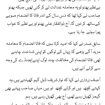
بےنظیربھٹو تو یہ معاملہ عدالت لے کر گئی تھیں جبکہ بھٹو
صاحب نے کہا تھا کہ دس سال کے اندر فاٹا کا انضمام صوبے
کےساتھ کر دوں گا، آج ذوالفقار علی بھٹو اور بے نظیر کا خواب
پورا ہونے جا رہا ہے۔
سابق صدر نے کہا کہ امید کرتا ہوں کہ فاٹا انضمام کا معاملہ
مزید آگے بڑھے گا، یہاں کے لوگوں کو اپنی شناخت چاہئے
تھی، فاٹا انضمام کی مخالفت چند لوگ اپنےایجنڈے کی وجہ
سے کرتے آئے ہیں۔
آصف زرداری نے کہا کہ نواز شریف ڈبل گیم کھیلتے ہیں، وہ
کہتے کچھ ہیں اور کرتے کچھ اور ہیں، میاں صاحب پہلے بھی
گیمز کھیل رہے تھے، آج بھی کھیل رہے ہیں، ہم
اسٹیبلشمنٹ کے ساتھ نہیں پاکستان کے ساتھ ہیں میاں