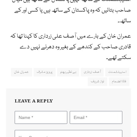
صاحب بتائیں کہ وہ پاکستان کے ساتھ ہیں یا کسی اور کے
ساتھ۔
عمران خان کے بارے میں آصف علی زرداری کا کہنا تھا کہ
قادری صاحب کے کندھے کے بغیر وہ دھرنے نہیں دے
سکتے تھے۔
اسٹیبلشمنٹ
آصف زرداری
بے نظیر بھٹو
پرویز مشرف
عمران خان
فاٹا انضمام
نواز شریف
LEAVE A REPLY