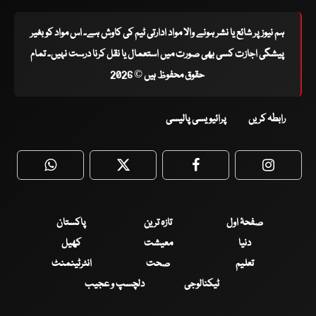
ہم نیوز پر شائع یا نشر ہونے والا مواد ادارتی ٹیم کی کاوش ہے۔ اس مواد کو بغیر
پیشگی اجازت کسی بھی صورت میں استعمال یا نقل کرنا درست نہیں۔ تمام
حقوق محفوظ ہیں © 2026
رابطہ کریں
پرائیویسی پالیسی
WhatsApp
Twitter
Facebook
Faceboo
صفحۂ اول
تازہ ترین
پاکستان
دنیا
معیشت
کھیل
تعلیم
صحت
انٹرٹینمنٹ
ٹیکنالوجی
دلچسپ و عجیب