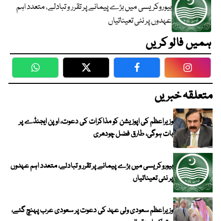
بیوروکریسی میں بڑے پیمانے پر تقرر و تبادلے، متعدد اہم
عہدوں پر نئی تعیناتیاں
ہمیں فالو کریں
WhatsApp
Twitter
Facebook
Faceboo
متعلقہ خبریں
وزیراعظم کی اپوزیشن کو مذاکرات کی دعوت، اوپن ایجنڈے پر
بات ہوگی، طارق فضل چودھری
بیوروکریسی میں بڑے پیمانے پر تقرر و تبادلے، متعدد اہم عہدوں
پر نئی تعیناتیاں
وزیراعظم سعودی ولی عہد کی دعوت پر سعودی عرب پہنچ گئے،