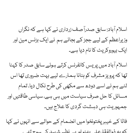
اسلام آباد: سابق صدرآصف زرداری نے کہا ہے کہ نگراں
وزیراعظم کے لیے ججز کے بجائے ہم نے ایک بزنس مین اور
ایک بیوروکریٹ کا نام دیا ہے۔
اسلام آباد میں پریس کانفرنس کرتے ہوئے سابق صدر کا کہنا
تھا کہ پرویز مشرف کو ہٹانا ہمارے لیے بہت ضروری تھا اس
لئے ہم نے اسے دودھ سے مکھی کی طرح نکال دیا، تمام
مسائل کا حل صرف سیاست میں ہی ہے، سیاسی طاقتیں اور
جمہوریت ہی دہشت گردی کا علاج ہیں۔
فاٹا کے خیبرپختونخوا میں انضمام کے حوالے سے انہوں نے کہا
کہ یہ ذوالفقارعلی بھٹو اور بے نظیر شہید کی سوچ تھی،