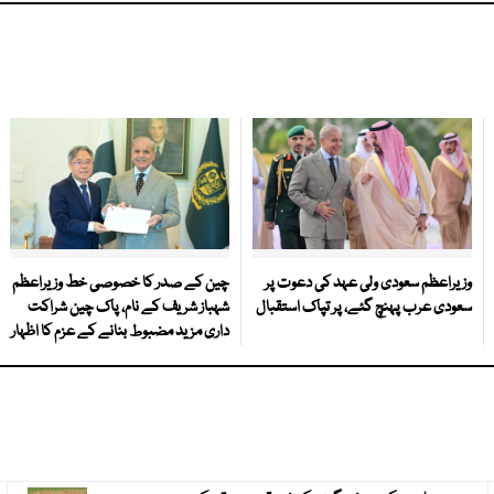
وزیراعظم سعودی ولی عہد کی دعوت پر
چین کے صدر کا خصوصی خط وزیراعظم
سعودی عرب پہنچ گئے، پر تپاک استقبال
شہباز شریف کے نام، پاک چین شراکت
داری مزید مضبوط بنانے کے عزم کا اظہار