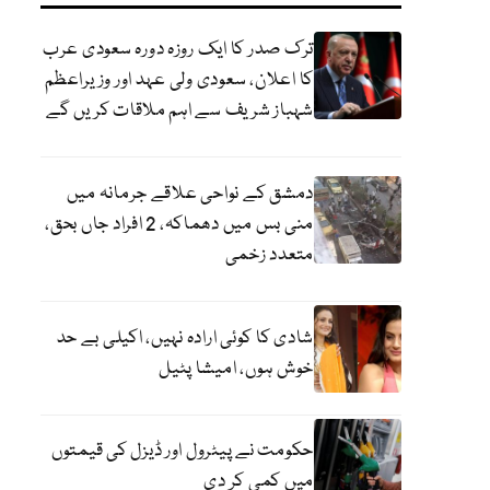
ترک صدر کا ایک روزہ دورہ سعودی عرب
کا اعلان، سعودی ولی عہد اور وزیراعظم
شہباز شریف سے اہم ملاقات کریں گے
دمشق کے نواحی علاقے جرمانہ میں
منی بس میں دھماکہ، 2 افراد جاں بحق،
متعدد زخمی
شادی کا کوئی ارادہ نہیں، اکیلی بے حد
خوش ہوں، امیشا پٹیل
حکومت نے پیٹرول اور ڈیزل کی قیمتوں
میں کمی کر دی