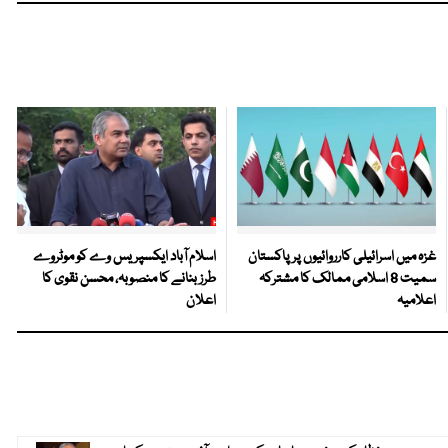
غزہ میں اسرائیلی کارروائیوں پر پاکستان
اسلام آباد ایکسپریس وے کو موٹروے
سمیت 8 اسلامی ممالک کا مشترکہ
طرز بنانے کا منصوبہ، محسن نقوی کا
اعلامیہ
اعلان