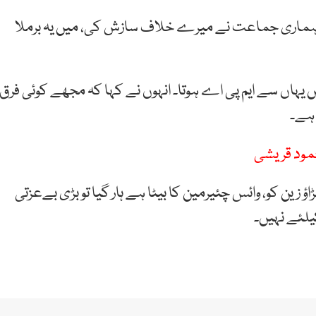
ہا کہ 2018 کے انتخابات میں ہماری جماعت نے میرے خلاف سازش کی، میں یہ برملا
یں یہاں سے ایم پی اے ہوتا۔ انہوں نے کہا کہ مجھے کوئی فرق
 ہے۔
زین کو، وائس چئیرمین کا بیٹا ہے ہار گیا تو بڑی بےعزتی
لئے نہیں۔