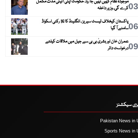
موجودہ نظام کہیں نہیں جا رہا، حکومت اپنی آئینی مدت مکمل
0
کرے گی، وزیر داخلہ
پاکستان کیخلاف ٹیسٹ سیریز ، انگلینڈ کا 16 رکنی اسکواڈ
0
سامنے آ گیا
عمران خان اور بشریٰ بی بی سے جیل میں ملاقات کیلئے
0
درخواست دائر
یزی سیکشنز
Pakistan News in 
Sports News in 