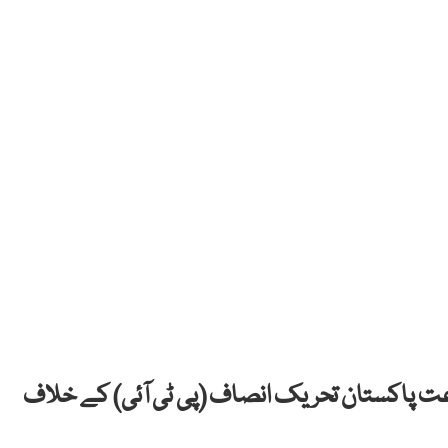
عت پاکستان تحریک انصاف (پی ٹی آئی) کے خلاف