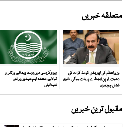
متعلقہ خبریں
بیوروکریسی میں بڑے پیمانے پر تقرر و
وزیراعظم کی اپوزیشن کو مذاکرات کی
تبادلے، متعدد اہم عہدوں پر نئی
دعوت، اوپن ایجنڈے پر بات ہوگی، طارق
تعیناتیاں
فضل چودھری
مقبول ترین خبریں