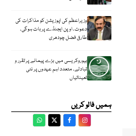
وزیراعظم کی اپوزیشن کو مذاکرات کی
دعوت، اوپن ایجنڈے پر بات ہوگی،
طارق فضل چودھری
بیوروکریسی میں بڑے پیمانے پر تقرر و
تبادلے، متعدد اہم عہدوں پر نئی
تعیناتیاں
ہمیں فالو کریں
WhatsApp
Twitter
Facebook
Facebook