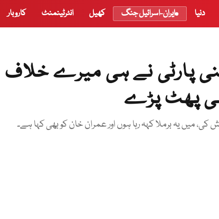
دنیا
ایران-اسرائیل جنگ
کھیل
انٹرٹینمنٹ
کاروبار
اپنی پارٹی نے ہی میرے خلاف
شی پھٹ پڑے