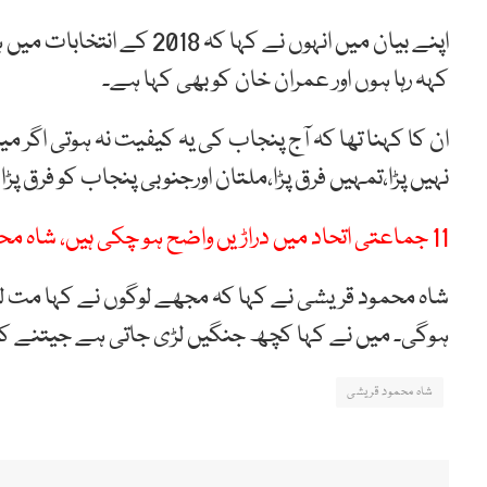
اپنے بیان میں انہوں نے ک
کہہ رہا ہوں اور عمران خان کو بھی کہا ہے۔
ان کا کہنا تھا کہ آج پنجاب کی یہ کیفیت نہ ہوتی اگر م
نہیں پڑا،تمہیں فرق پڑا،ملتان اورجنوبی پنجاب کو فرق پڑا
11 جماعتی اتحاد میں دراڑیں واضح ہو چکی ہیں، شاہ محمود قریشی
شاہ محمود قریشی نے کہا کہ مجھے لوگوں نے کہا مت لڑاؤ 
ہوگی۔ میں نے کہا کچھ جنگیں لڑی جاتی ہے جیتنے کی
شاہ محمود قریشی