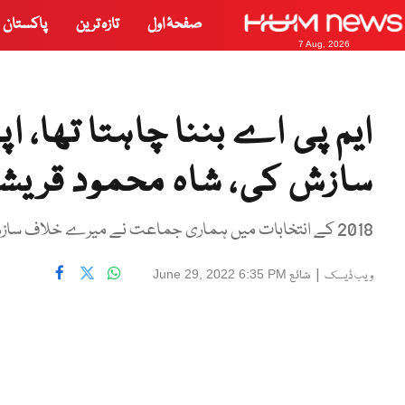
صفحۂ اول
تازہ ترین
پاکستان
7 Aug, 2026
ایم پی اے بننا چاہتا تھا، 
سازش کی، شاہ محمود قری
2018 کے انتخابات میں ہماری جماعت نے میرے خلاف سازش کی، میں یہ برملا کہہ رہا ہوں اور عمران خان کو بھی کہا ہے۔
|
شائع
June 29, 2022 6:35 PM
ویب ڈیسک