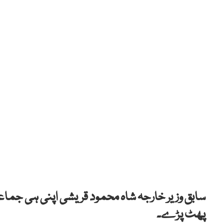
سابق وزیر خارجہ شاہ محمود قریشی اپنی ہی جما
پھٹ پڑے۔