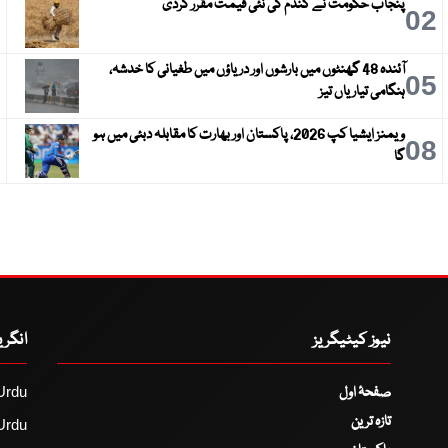
پنجاب حکومت نے گندم کی نئی قیمت مقرر کردی
3
02
آئندہ 48 گھنٹوں میں بارشوں اور دریاؤں میں طغیانی کا خدشہ،
6
05
ہنگامی تیاریاں تیز
ویمنز ایشیا کپ 2026، پاکستان اور بھارت کا مقابلہ دبئی میں ہو
9
08
گا
نیوز کیٹیگریز
انگر
صفحۂ اول
Urdu
تازہ ترین
Urdu