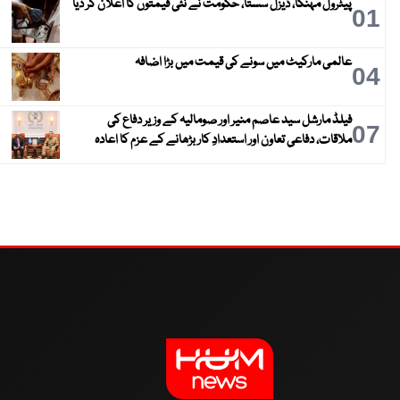
پیٹرول مہنگا، ڈیزل سستا، حکومت نے نئی قیمتوں کا اعلان کر دیا
01
عالمی مارکیٹ میں سونے کی قیمت میں بڑا اضافہ
04
فیلڈ مارشل سید عاصم منیر اور صومالیہ کے وزیر دفاع کی
07
ملاقات، دفاعی تعاون اور استعدادِ کار بڑھانے کے عزم کا اعادہ