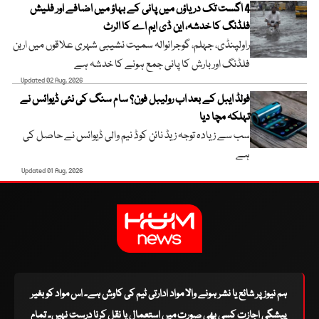
4 اگست تک دریاؤں میں پانی کے بہاؤ میں اضافے اور فلیش
فلڈنگ کا خدشہ، این ڈی ایم اے کا الرٹ
راولپنڈی، جہلم، گوجرانوالہ سمیت نشیبی شہری علاقوں میں اربن
فلڈنگ اور بارش کا پانی جمع ہونے کا خدشہ ہے
Updated 02 Aug, 2026
فولڈ ایبل کے بعد اب رولیبل فون؟ سام سنگ کی نئی ڈیوائس نے
تہلکہ مچا دیا
سب سے زیادہ توجہ زیڈ نائن کوڈ نیم والی ڈیوائس نے حاصل کی
ہے
Updated 01 Aug, 2026
ہم نیوز پر شائع یا نشر ہونے والا مواد ادارتی ٹیم کی کاوش ہے۔ اس مواد کو بغیر
پیشگی اجازت کسی بھی صورت میں استعمال یا نقل کرنا درست نہیں۔ تمام