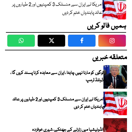
امریکا نے ایران سے منسلک 3 کمپنیوں اور 2 طیاروں پر
عائد پابندیاں ختم کر دیں
ہمیں فالو کریں
WhatsApp
Twitter
Facebook
Faceboo
متعلقہ خبریں
لوگوں کو مارنا نہیں چاہتا ، ایران سے معاہدہ کرنا پسند کروں گا ،
ڈونلڈ ٹرمپ
امریکا نے ایران سے منسلک 3 کمپنیوں اور 2 طیاروں پر عائد
پابندیاں ختم کر دیں
انڈونیشیا میں زلزلے کے جھٹکے، شہری خوفزدہ