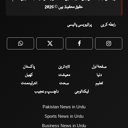
حقوق محفوظ ہیں © 2026
رابطہ کریں
پرائیویسی پالیسی
WhatsApp
Twitter
Facebook
Faceboo
صفحۂ اول
تازہ ترین
پاکستان
دنیا
معیشت
کھیل
تعلیم
صحت
انٹرٹینمنٹ
ٹیکنالوجی
دلچسپ و عجیب
Pakistan News in Urdu
Sports News in Urdu
Business News in Urdu