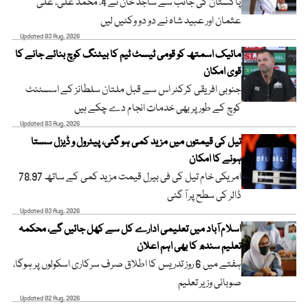
پاکستان کی جانب سے ساجد خان نے 4، محمد علی، علی
عثمان اور عبید شاہ نے دو دو وکٹیں لیں
Updated 03 Aug, 2026
مائیک اسمتھ کو قومی ٹیسٹ ٹیم کا بیٹنگ کوچ بنائے جانے کا
قوی امکان
جنوبی افریقی کرکٹر اس سے قبل ملتان سلطانز کے اسسٹنٹ
کوچ کے طور پر بھی خدمات انجام دے چکے ہیں
Updated 03 Aug, 2026
تیل کی قیمتوں میں مزید کمی ہو گئی، پیٹرول و ڈیزل سستا
ہونے کا امکان
امریکی خام تیل کی فی بیرل قیمت مزید کمی کے ساتھ 78.97
ڈالر کی سطح پر آ گئی
Updated 03 Aug, 2026
اسلام آباد میں تعلیمی ادارے کل سے کھل جائیں گے، محکمہ
تعلیم سندھ کا بھی اہم اعلان
ہفتے میں 6 روز تدریس کا اطلاق صرف سرکاری اسکولوں پر ہوگا،
صوبائی وزیر تعلیم
Updated 02 Aug, 2026