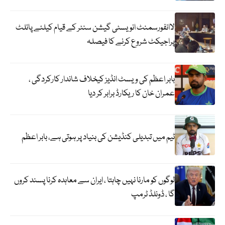
لاانفورسمنٹ انویسٹی گیشن سنٹر کے قیام کیلئے پائلٹ
پراجیکٹ شروع کرنے کا فیصلہ
بابر اعظم کی ویسٹ انڈیز کیخلاف شاندار کارکردگی ،
عمران خان کا ریکارڈ برابر کر دیا
ٹیم میں تبدیلی کنڈیشن کی بنیاد پر ہوتی ہے، بابر اعظم
لوگوں کو مارنا نہیں چاہتا ، ایران سے معاہدہ کرنا پسند کروں
گا ، ڈونلڈ ٹرمپ