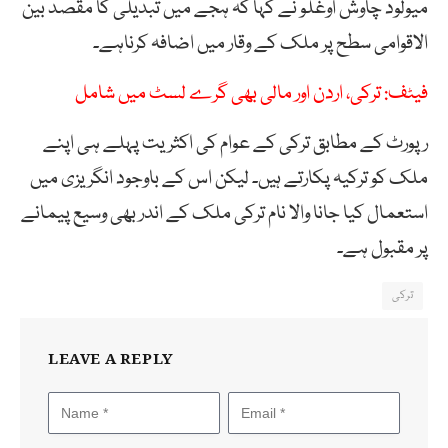
میولود چاوش اوغلو نے کہا کہ ہجے میں تبدیلی کا مقصد بین
الاقوامی سطح پر ملک کے وقار میں اضافہ کرناہے۔
فیٹف: ترکی، اردن اور مالی بھی گرے لسٹ میں شامل
رپورٹ کے مطابق ترکی کے عوام کی اکثریت پہلے ہی اپنے
ملک کو ترکیہ پکارتے ہیں۔ لیکن اس کے باوجود انگریزی میں
استعمال کیا جانا والا نام ترکی ملک کے اندر بھی وسیع پیمانے
پر مقبول ہے۔
ترکی
LEAVE A REPLY