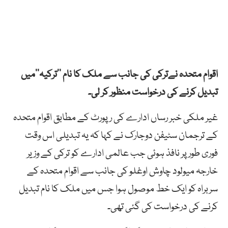
اقوام متحدہ نےترکی کی جانب سے ملک کا نام ’’ترکیہ‘‘میں
تبدیل کرنے کی درخواست منظور کر لی۔
غیر ملکی خبر رساں ادارے کی رپورٹ کے مطابق اقوام متحدہ
کے ترجمان سٹیفن دوجارک نے کہا کہ یہ تبدیلی اس وقت
فوری طور پر نافذ ہوئی جب عالمی ادارے کو ترکی کے وزیر
خارجہ میولود چاوش اوغلو کی جانب سے اقوام متحدہ کے
سربراہ کو ایک خط موصول ہوا جس میں ملک کا نام تبدیل
کرنے کی درخواست کی گئی تھی۔