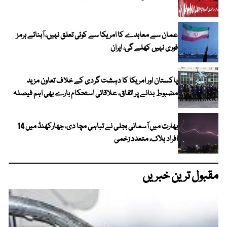
عمان سے معاہدے کا امریکا سے کوئی تعلق نہیں، آبنائے ہرمز
فوری نہیں کھلے گی، ایران
پاکستان اور امریکا کا دہشت گردی کے خلاف تعاون مزید
مضبوط بنانے پر اتفاق، علاقائی استحکام بارے بھی اہم فیصلہ
بھارت میں آسمانی بجلی نے تباہی مچا دی، جھارکھنڈ میں 14
افراد ہلاک، متعدد زخمی
مقبول ترین خبریں