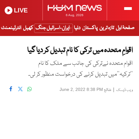
LIVE
6 Aug, 2026
صفحۂ اول
تازہ ترین
پاکستان
دنیا
ایران-اسرائیل جنگ
کھیل
انٹرٹینمنٹ
اقوامِ متحدہ میں ترکی کا نام تبدیل کر دیا گیا
اقوام متحدہ نےترکی کی جانب سے ملک کا نام
’’ترکیہ‘‘میں تبدیل کرنے کی درخواست منظور کر لی۔
|
شائع
June 2, 2022 8:38 PM
ویب ڈیسک