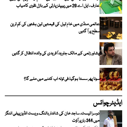
عارف ، ایل اے 28 میں پیپلز پارٹی کے بازل نقوی کامیاب
عالمی منڈی میں خام تیل کی قیمتیں تین ہفتوں کی کم ترین
سطح پر آ گئیں
پشاور زلمی کے مالک جاوید آفریدی کی والدہ انتقال کر گئیں
سونا پھر سستا ہوگیا،فی تولہ اب کتنے میں ملے گا؟
ایڈیٹرچوائس
دوسرا ٹیسٹ، ساجد خان کی شاندار بالنگ، ویسٹ انڈیز پہلی اننگز
میں 344 رنز پر آؤٹ