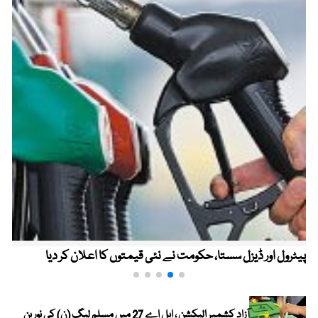
پیٹرول اور ڈیزل سستا، حکومت نے نئی قیمتوں کا اعلان کر دیا
آزاد کشمیر الیکشن ، ایل اے 27 میں مسلم لیگ (ن) کی نورین