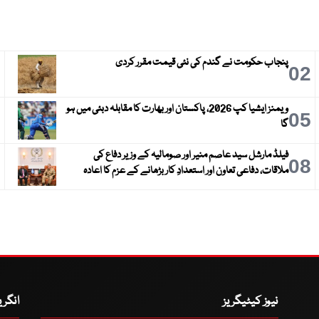
پنجاب حکومت نے گندم کی نئی قیمت مقرر کردی
3
02
ویمنز ایشیا کپ 2026، پاکستان اور بھارت کا مقابلہ دبئی میں ہو
6
05
گا
فیلڈ مارشل سید عاصم منیر اور صومالیہ کے وزیر دفاع کی
9
08
ملاقات، دفاعی تعاون اور استعدادِ کار بڑھانے کے عزم کا اعادہ
نیوز کیٹیگریز
انگر