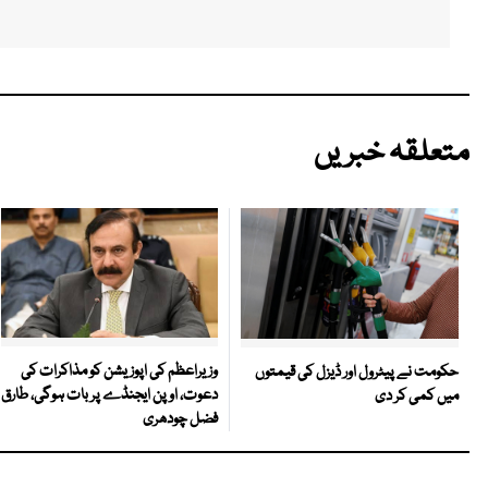
متعلقہ خبریں
وزیراعظم کی اپوزیشن کو مذاکرات کی
حکومت نے پیٹرول اور ڈیزل کی قیمتوں
دعوت، اوپن ایجنڈے پر بات ہوگی، طارق
میں کمی کر دی
فضل چودھری