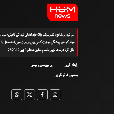
ہم نیوز پر شائع یا نشر ہونے والا مواد ادارتی ٹیم کی کاوش ہے۔ 
مواد کو بغیر پیشگی اجازت کسی بھی صورت میں استعمال یا
نقل کرنا درست نہیں۔ تمام حقوق محفوظ ہیں © 2026
رابطہ کریں
پرائیویسی پالیسی
ہمیں فالو کریں
WhatsApp
Twitter
Facebook
Facebook