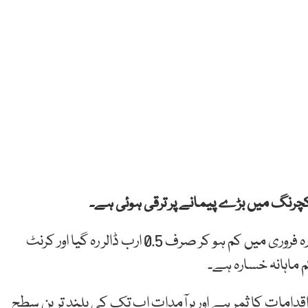
یکچرنگ میں بڑے پیمانے پر ترقی ہوئی ہے۔
وزیر اعظم عمران خان نے کہا ہے کہ کرنٹ اکاؤنٹ خسارہ فروری میں کم ہو کر صرف 0.5 ارب ڈالر رہ گیا اور کرنٹ
ماہانہ خسارہ ہے۔
 اقدامات کا ثمر ہے اور برآمدات اب تک کی بلند ترین سطح