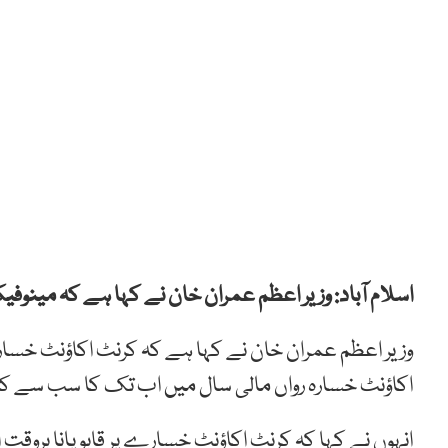
اسلام آباد: وزیر اعظم عمران خان نے کہا ہے کہ مینوف
اکاؤنٹ خسارہ رواں مالی سال میں اب تک کا سب سے کم 
انہوں نے کہا کہ کرنٹ اکاؤنٹ خسارے پر قابو پانا بروقت