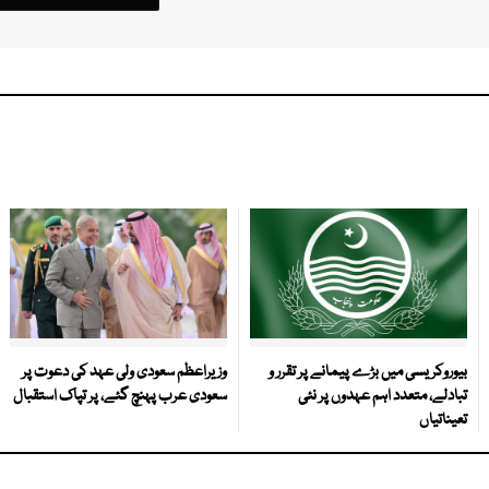
بیوروکریسی میں بڑے پیمانے پر تقرر و
وزیراعظم سعودی ولی عہد کی دعوت پر
تبادلے، متعدد اہم عہدوں پر نئی
سعودی عرب پہنچ گئے، پر تپاک استقبال
تعیناتیاں