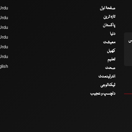
صفحۂ اول
Urdu
تازہ ترین
Urdu
پاکستان
Urdu
دنیا
Urdu
اس
معیشت
Urdu
کھیل
Urdu
تعلیم
lish
صحت
انٹرٹینمنٹ
ٹیکنالوجی
دلچسپ و عجیب