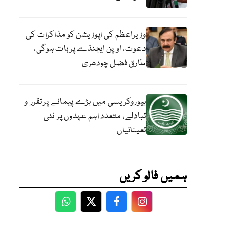
وزیراعظم کی اپوزیشن کو مذاکرات کی
دعوت، اوپن ایجنڈے پر بات ہوگی،
طارق فضل چودھری
بیوروکریسی میں بڑے پیمانے پر تقرر و
تبادلے، متعدد اہم عہدوں پر نئی
تعیناتیاں
ہمیں فالو کریں
WhatsApp
Twitter
Facebook
Facebook