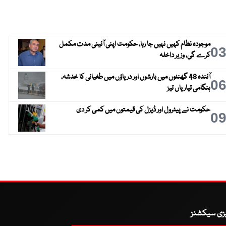
موجودہ نظام کہیں نہیں جا رہا، حکومت اپنی آئینی مدت مکمل
0
کرے گی، وزیر داخلہ
آئندہ 48 گھنٹوں میں بارشوں اور دریاؤں میں طغیانی کا خدشہ،
0
ہنگامی تیاریاں تیز
حکومت نے پیٹرول اور ڈیزل کی قیمتوں میں کمی کر دی
0
یزی سیکشنز