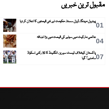
مقبول ترین خبریں
پیٹرول مہنگا، ڈیزل سستا، حکومت نے نئی قیمتوں کا اعلان کر دیا
01
عالمی مارکیٹ میں سونے کی قیمت میں بڑا اضافہ
04
پاکستان کیخلاف ٹیسٹ سیریز ، انگلینڈ کا 16 رکنی اسکواڈ
07
سامنے آ گیا