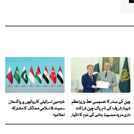
چین کے صدر کا خصوصی خط وزیراعظم
غزہ میں اسرائیلی کارروائیوں پر پاکستان
شہباز شریف کے نام، پاک چین شراکت
سمیت 8 اسلامی ممالک کا مشترکہ
داری مزید مضبوط بنانے کے عزم کا اظہار
اعلامیہ