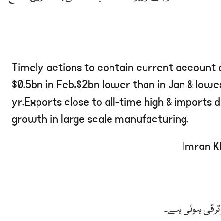
Timely actions to contain current account de
$0.5bn in Feb,$2bn lower than in Jan & lowest
yr.Exports close to all-time high & imports
growth in large scale manufacturing.
ترقی ہوئی ہے۔