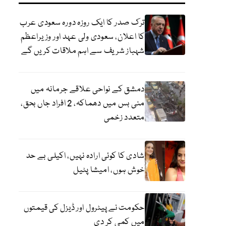
ترک صدر کا ایک روزہ دورہ سعودی عرب
کا اعلان، سعودی ولی عہد اور وزیراعظم
شہباز شریف سے اہم ملاقات کریں گے
دمشق کے نواحی علاقے جرمانہ میں
منی بس میں دھماکہ، 2 افراد جاں بحق،
متعدد زخمی
شادی کا کوئی ارادہ نہیں، اکیلی بے حد
خوش ہوں، امیشا پٹیل
حکومت نے پیٹرول اور ڈیزل کی قیمتوں
میں کمی کر دی