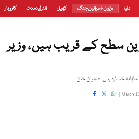
دنیا
ایران-اسرائیل جنگ
کھیل
انٹرٹینمنٹ
کاروبار
ین سطح کے قریب ہیں، وزیر
ماہانہ خسارہ ہے، عمران خان
|
March 1