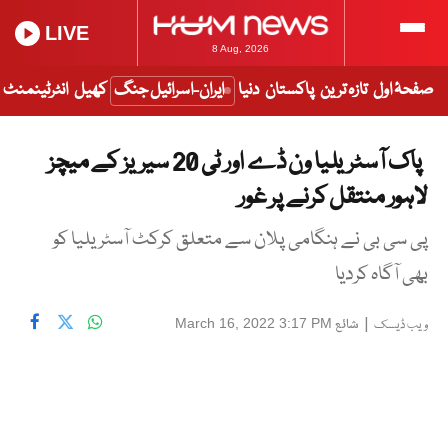
LIVE
8 Aug, 2026
صفحۂ اول
تازہ ترین
پاکستان
دنیا
ایران-اسرائیل جنگ
کھیل
انٹرٹینمنٹ
پاک آسٹریلیا ون ڈے اور ٹی 20 سیریز کے میچز
لاہور منتقل کرنے پر غور
پی سی بی نے ہنگامی پلان سے متعلق کرکٹ آسٹریلیا کو
بھی آگاہ کردیا
|
شائع
March 16, 2022 3:17 PM
ویب ڈیسک