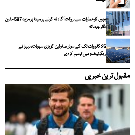
فیصلہ
بچوں کو خطرات سے بروقت آگاہ نہ کرنے پر میٹا پر مزید 567 ملین
ڈالر جرمانہ
25 کلو واٹ تک کے سولر صارفین کو بڑی سہولت، نیپرا نے
ریگولیشنز میں ترمیم کردی
مقبول ترین خبریں