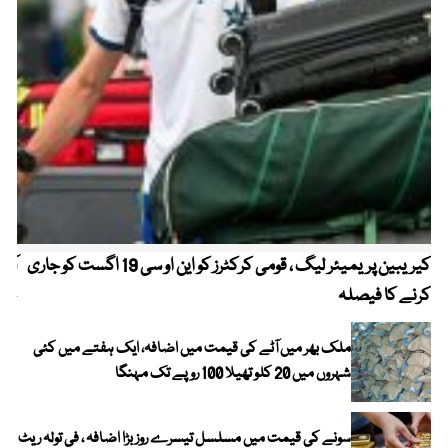
کیریبین پریمیئر لیگ ، قومی کرکٹرز کو این او سی 19 اگست کو جاری
آز
کرنے کا فیصلہ
چھی
ملک بھر میں آٹے کی قیمت میں اضافہ، ایک ہفتے میں کئی
شہروں میں 20 کلو تھیلا 100 روپے تک مہنگا
سونے کی قیمت میں مسلسل تیسرے روز بڑا اضافہ ، فی تولہ ریٹ