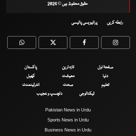
حقوق محفوظ ہیں © 2026
رابطہ کریں
پرائیویسی پالیسی
WhatsApp
Twitter
Facebook
Faceboo
صفحۂ اول
تازہ ترین
پاکستان
دنیا
معیشت
کھیل
تعلیم
صحت
انٹرٹینمنٹ
ٹیکنالوجی
دلچسپ و عجیب
Pakistan News in Urdu
Sports News in Urdu
Business News in Urdu