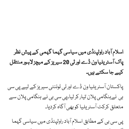
اسلام آباد راولپنڈی میں سیاسی گہما گہمی کے پیش نظر
پاک آسٹریلیا ون ڈے اور ٹی 20 سیریز کے میچز لاہور منتقل
کیے جا سکتے ہیں۔
پاکستان آسٹریلیا ون ڈے اور ٹی ٹوئنٹی سیریز کے لیے پی سی
بی نےہنگامی پلان تیار کر لیا۔پی سی بی نے ہنگامی پلان سے
متعلق کرکٹ آسٹریلیا کو بھی آگاہ کردیا۔
پی سی بی کے مطابق اسلام آباد راولپنڈی میں سیاسی گہما