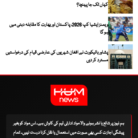
کہاں تک جا پہنچا؟
ویمنز ایشیا کپ 2026، پاکستان اور بھارت کا مقابلہ دبئی میں
ہو گا
پشاور ہائیکورٹ نے افغان شہریوں کی عارضی قیام کی درخواستیں
مسترد کر دیں
ہم نیوز پر شائع یا نشر ہونے والا مواد ادارتی ٹیم کی کاوش ہے۔ اس مواد کو بغیر
پیشگی اجازت کسی بھی صورت میں استعمال یا نقل کرنا درست نہیں۔ تمام