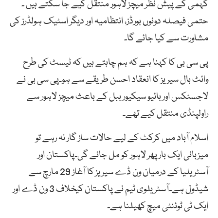
گہمی کے پیش نظر میچز لاہور منتقل کیے جا سکتے ہیں ۔
حتمی فیصلہ دونوں بورڈز، انتظامیہ اور دیگر اسٹیک ہولڈرز کی
مشاورت سے کیا جائے گا۔
پی سی بی کا کہنا ہے کہ ہم چاہتے ہیں کہ ٹیسٹ کی طرح
وائٹ بال سیریز کا انعقاد احسن طریقے سے ہو۔پی سی بی نے
لاجسٹکس اور بائیو سیکیور ببل کے باعث میچز لاہور سے
راولپنڈی منتقل کیے تھے۔
اسلام آباد میں کرکٹ کے لیے حالات ساز گار نہ رہے تو
میزبانی ایک بار پھر لاہور کو مل جائے گی۔پاکستان اور
آسٹریلیا کے درمیان ون ڈے سیریز کا آغاز 29 مارچ سے
شیڈول ہے۔آسٹریلوی ٹیم نے پاکستان کیخلاف 3 ون ڈے اور
ایک ٹی ٹوئنٹی میچ کھیلنا ہے۔