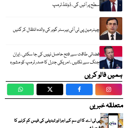
سطح پر آئیں گی ، ڈونلڈ ٹرمپ
چیئرمین پی ٹی آئی بیرسٹر گوہر کی والدہ انتقال کر گئیں
فضائی طاقت سے فتح حاصل نہیں کی جا سکتی ، ایران
جنگ سے نکلیں ، امریکی جنرل کا صدر ٹرمپ کو مشورہ
ہمیں فالو کریں
WhatsApp
Twitter
Facebook
Faceboo
متعلقہ خبریں
پی ٹی اے کا ای سم کے اجرا اور تبدیلی کی فیس کم کرنے کا