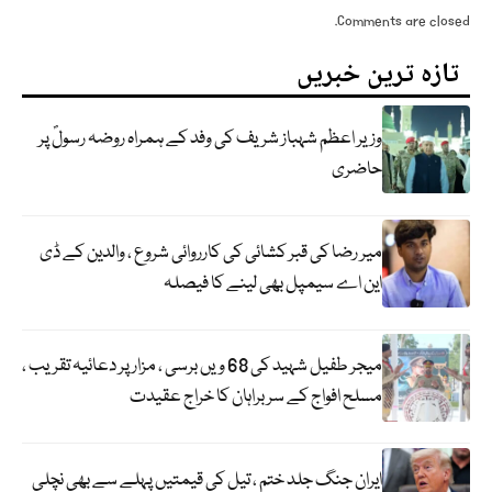
Comments are closed.
تازہ ترین خبریں
وزیر اعظم شہباز شریف کی وفد کے ہمراہ روضہ رسولؐ پر
حاضری
میر رضا کی قبر کشائی کی کارروائی شروع ، والدین کے ڈی
این اے سیمپل بھی لینے کا فیصلہ
میجر طفیل شہید کی 68 ویں برسی ، مزار پر دعائیہ تقریب ،
مسلح افواج کے سربراہان کا خراج عقیدت
ایران جنگ جلد ختم ، تیل کی قیمتیں پہلے سے بھی نچلی