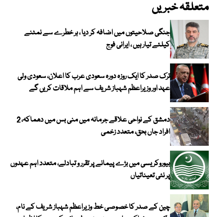
متعلقہ خبریں
جنگی صلاحیتوں میں اضافہ کر دیا ، ہر خطرے سے نمٹنے
کیلئے تیار ہیں ، ایرانی فوج
ترک صدر کا ایک روزہ دورہ سعودی عرب کا اعلان، سعودی ولی
عہد اور وزیراعظم شہباز شریف سے اہم ملاقات کریں گے
دمشق کے نواحی علاقے جرمانہ میں منی بس میں دھماکہ، 2
افراد جاں بحق، متعدد زخمی
بیوروکریسی میں بڑے پیمانے پر تقرر و تبادلے، متعدد اہم عہدوں
پر نئی تعیناتیاں
چین کے صدر کا خصوصی خط وزیراعظم شہباز شریف کے نام،