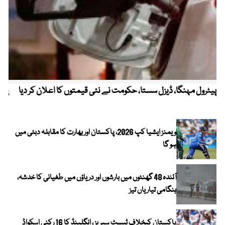
پیٹرول مہنگا، ڈیزل سستا، حکومت نے نئی قیمتوں کا اعلان کر دیا
پنج
ویمنز ایشیا کپ 2026، پاکستان اور بھارت کا مقابلہ دبئی میں
ہو گا
آئندہ 48 گھنٹوں میں بارشوں اور دریاؤں میں طغیانی کا خدشہ،
ہنگامی تیاریاں تیز
پاکستان کیخلاف ٹیسٹ سیریز ، انگلینڈ کا 16 رکنی اسکواڈ