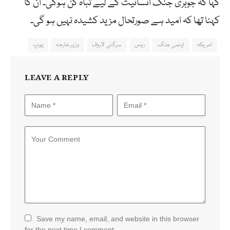
کہا کہ جوہری جنگ انسانیت کے لیے تباہ کن ہوگی۔ ان کا
کہنا تھا کہ امید ہے صورتحال مزید کشیدہ نہیں ہو گی۔
امریکہ
ایٹمی جنگ
روس
سرگئی لاروف
وزیر خارجہ
یورپ
LEAVE A REPLY
Save my name, email, and website in this browser
for the next time I comment.