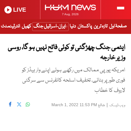
LIVE
7 Aug, 2026
صفحۂ اول
تازہ ترین
پاکستان
دنیا
ایران-اسرائیل جنگ
کھیل
انٹرٹینمنٹ
ایٹمی جنگ چھڑگئی تو کوئی فاتح نہیں ہو گا، روسی
وزیر خارجہ
امریکہ یورپی ممالک میں رکھے ہوئے اپنے وار ہیڈز کو
فوری طور پر ہٹائے، تخفیف اسلحہ کانفرنس سے سرگئی
لاروف کا خطاب
|
شائع
March 1, 2022 11:53 PM
ویب ڈیسک