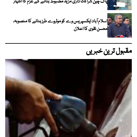
پاک چین شراکت داری مزید مضبوط بنانے کے عزم کا اظہار
اسلام آباد ایکسپریس وے کو موٹروے طرز بنانے کا منصوبہ،
محسن نقوی کا اعلان
مقبول ترین خبریں