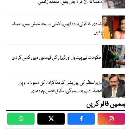
دھماکہ، 2 افراد جاں بحق، متعدد زخمی
شادی کا کوئی ارادہ نہیں، اکیلی بے حد خوش ہوں، امیشا
پٹیل
حکومت نے پیٹرول اور ڈیزل کی قیمتوں میں کمی کر دی
وزیراعظم کی اپوزیشن کو مذاکرات کی دعوت، اوپن
ایجنڈے پر بات ہوگی، طارق فضل چودھری
ہمیں فالو کریں
WhatsApp
Twitter
Facebook
Faceboo