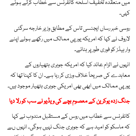
میں منعقدہ تخفیف اسلحہ کانفرنس سے خطاب کرتے ہوئے
کہی۔
روسی خبر رساں ایجنسی تاس کے مطابق وزیر خارجہ سرگئی
لاروف نے کہا کہ امریکہ یورپی ممالک میں رکھے ہوئے اپنے
وار ہیڈز کو فوری طور پر ہٹائے۔
انہوں نے الزام عائد کیا کہ امریکہ جوہری ہتھیاروں کے
معاہدے کی صریحاً خلاف ورزی کر رہا ہے۔ ان کا کہنا تھا کہ
یورپی ممالک میں ابھی بھی امریکی جوہری ہتھیار موجود ہیں۔
جنگ زدہ یوکرین کے معصوم بچے کی ویڈیو نے سب کو رلا دیا
کانفرنس سے خطاب میں روس کے مستقبل مندوب نے کہا
کہ ماسکو کو امید ہے کہ جوہری جنگ نہیں ہوگی۔ انہوں ںے