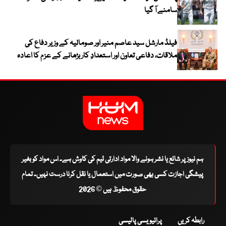
سامنے آ گیا
فیلڈ مارشل سید عاصم منیر اور صومالیہ کے وزیر دفاع کی
ملاقات، دفاعی تعاون اور استعدادِ کار بڑھانے کے عزم کا اعادہ
ہم نیوز پر شائع یا نشر ہونے والا مواد ادارتی ٹیم کی کاوش ہے۔ اس مواد کو بغیر
پیشگی اجازت کسی بھی صورت میں استعمال یا نقل کرنا درست نہیں۔ تمام
حقوق محفوظ ہیں © 2026
رابطہ کریں
پرائیویسی پالیسی