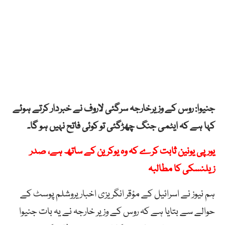
جنیوا: روس کے وزیرخارجہ سرگئی لاروف نے خبردار کرتے ہوئے
کہا ہے کہ ایٹمی جنگ چھڑگئی تو کوئی فاتح نہیں ہو گا۔
یورپی یونین ثابت کرے کہ وہ یوکرین کے ساتھ ہے، صدر
زیلنسکی کا مطالبہ
ہم نیوز نے اسرائیل کے مؤقر انگریزی اخبار یروشلم پوسٹ کے
حوالے سے بتایا ہے کہ روس کے وزیر خارجہ نے یہ بات جنیوا