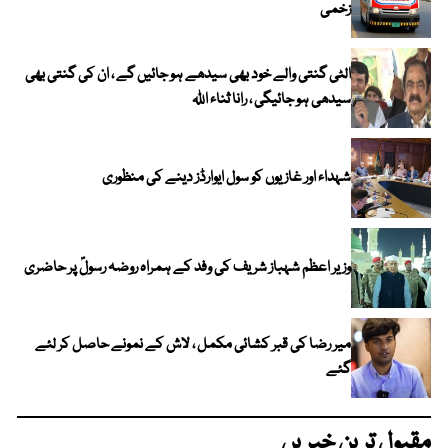
زخمی
الٹی گنتی والے خود بھی سیدھے ہو جائیں گے ، ان کی گنتی بھی
سیدھی ہو جائیگی ، رانا ثناء اللہ
شہداء اور غازیوں کو سول ایوارڈز دینے کی منظوری
وزیر اعظم شہباز شریف کی وفد کے ہمراہ روضہ رسولؐ پر حاضری
میر رضا کی قبر کشائی مکمل ، لاش کے نمونے حاصل کر لئے
گئے
مقبول ترین خبریں