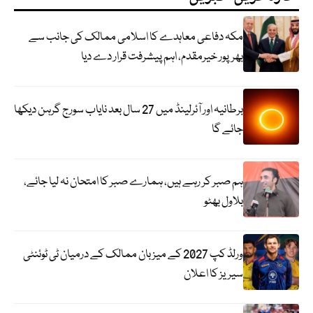
مکہ دفاعی معاہدے کا اسلامی ممالک کی جانب سے
بھرپور خیرمقدم، اہم پیشرفت قرار دے دیا
برطانیہ اور آئرلینڈ میں 27 سال بعد نایاب سورج گرہن دیکھا
جائے گا
ہم صبر کر رہے ہیں، ہمارے صبر کا امتحان نہ لیا جائے،
بلاول بھٹو
ورلڈ کپ 2027 کے میزبان ممالک کے درمیان ٹی ٹوئنٹی
سیریز کا اعلان