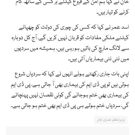
خان نے کہا ہم امن کے فروغ کیلئے ہر کسی کے ساتھ کام
کرنے کو تیار ہیں۔
اسد عمر نے کہا کہ کسی کی چوری کی دولت کو چھپانے
کیلئے ملکی مفادات کو قربان نہیں کریں گے، آج کل دوبارہ
سے لانگ مارچ کی باتیں ہو رہی ہیں، ہمیشہ میں سردیوں
میں نئی نئی بیماریاں آتی ہیں۔
اپنی بات جاری رکھتے ہوئے انہوں نے کہا کہ سردیاں شروع
ہوتی ہیں تو پی ڈی ایم کی بیماری بھی آ جاتی ہے، پی ڈی ایم
کی بیماری بھی ختم ہوجائے گی کوئی نقصان نہیں پہنچائے
گی، سردیاں ختم ہوتے ہی پی ڈی ایم بھی ختم ہو جاتی ہے۔
وزیراعظم عمران خان