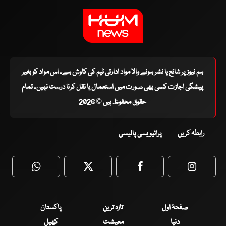
ہم نیوز پر شائع یا نشر ہونے والا مواد ادارتی ٹیم کی کاوش ہے۔ اس مواد کو بغیر
پیشگی اجازت کسی بھی صورت میں استعمال یا نقل کرنا درست نہیں۔ تمام
حقوق محفوظ ہیں © 2026
رابطہ کریں
پرائیویسی پالیسی
WhatsApp
Twitter
Facebook
Faceboo
صفحۂ اول
تازہ ترین
پاکستان
دنیا
معیشت
کھیل