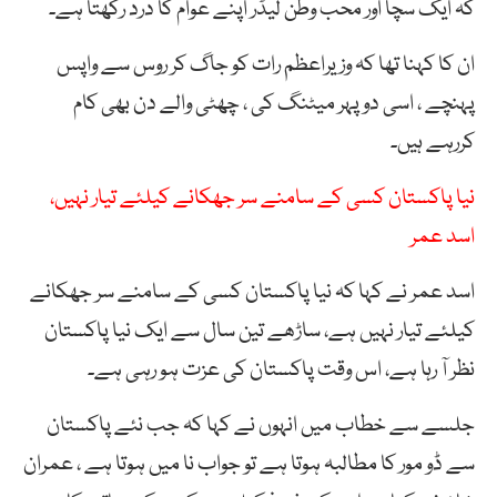
کہ
ایک
سچا
اور
محب
وطن
لیڈر
اپنے
عوام
کا
درد
رکھتا
ہے
۔
ان کا کہنا تھا کہ وزیراعظم
رات
کو
جاگ
کر
روس
سے
واپس
پہنچے
،
اسی
دوپہر
میٹنگ
کی
،
چھٹی
والے
دن
بھی
کام
کررہے
ہیں۔
نیا پاکستان کسی کے سامنے سر جھکانے کیلئے تیار نہیں،
اسد عمر
اسد عمر نے کہا کہ نیا پاکستان کسی کے سامنے سر جھکانے
کیلئے تیار نہیں ہے، ساڑھے تین سال سے ایک نیا پاکستان
نظر آ رہا ہے، اس وقت پاکستان کی عزت ہو رہی ہے۔
جلسے سے خطاب میں انہوں نے کہا کہ جب نئے پاکستان
سے ڈو مور کا مطالبہ ہوتا ہے تو جواب نا میں ہوتا ہے ، عمران