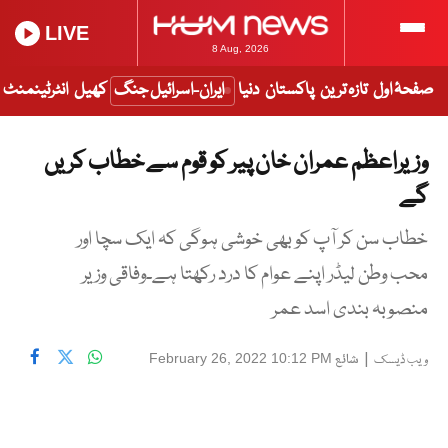
LIVE
8 Aug, 2026
صفحۂ اول
تازہ ترین
پاکستان
دنیا
ایران-اسرائیل جنگ
کھیل
انٹرٹینمنٹ
وزیراعظم عمران خان پیر کو قوم سے خطاب کریں
گے
خطاب سن کر آپ کو بھی خوشی ہوگی کہ ایک سچا اور
محب وطن لیڈر اپنے عوام کا درد رکھتا ہے۔وفاقی وزیر
منصوبہ بندی اسد عمر
|
شائع
February 26, 2022 10:12 PM
ویب ڈیسک