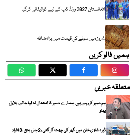
افغانستان 2027 ورلڈ کپ کے لیے کوالیفائی کرگیا
4 روز میں سونے کی قیمت میں بڑا اضافہ
ہمیں فالو کریں
WhatsApp
Twitter
Facebook
Faceboo
متعلقہ خبریں
ہم صبر کر رہے ہیں، ہمارے صبر کا امتحان نہ لیا جائے، بلاول
بھٹو
ڈیرہ غازی خان میں گھر کی چھت گر گئی ، 2 جاں بحق ، 3 افراد