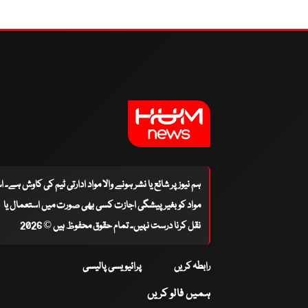
ہم نیوز پر شائع یا نشر ہونے والا مواد ادارتی ٹیم کی کاوش ہے۔ 
مواد کو بغیر پیشگی اجازت کسی بھی صورت میں استعمال یا
نقل کرنا درست نہیں۔ تمام حقوق محفوظ ہیں © 2026
رابطہ کریں
پرائیویسی پالیسی
ہمیں فالو کریں