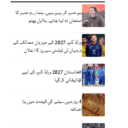
ہم صبر کر رہے ہیں، ہمارے صبر کا
امتحان نہ لیا جائے، بلاول بھٹو
ورلڈ کپ 2027 کے میزبان ممالک کے
درمیان ٹی ٹوئنٹی سیریز کا اعلان
افغانستان 2027 ورلڈ کپ کے لیے
کوالیفائی کرگیا
4 روز میں سونے کی قیمت میں بڑا
اضافہ