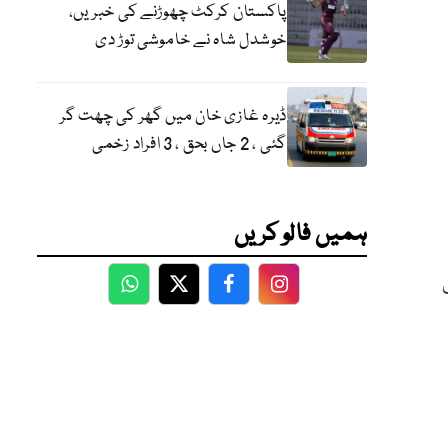
پاکستان کرکٹ چھوڑنے کی خبریں،
خوشدل شاہ نے خاموشی توڑ دی
ڈیرہ غازی خان میں گھر کی چھت گر
گئی ، 2 جاں بحق ، 3 افراد زخمی
ہمیں فالو کریں
ب
WhatsApp
Twitter
Facebook
Facebook