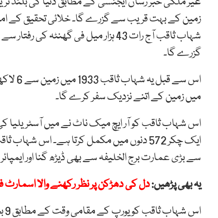
غیر ملکی خبر رساں ایجنسی کے مطابق دنیا کی بلند ترین
گزرے گا۔
میں زمین کے اتنے نزدیک سفر کرے گا۔
اس شہاب ثاقب کو آر ایچ میک ناٹ نے میں آسٹریلیا کی 
سے بڑی عمارت برج الخلیفہ سے بھی ڈیڑھ گنا اور ایمپائ
یہ بھی پڑھیں:
دل کی دھڑکن پر نظر رکھنے والا اسمار
اس شہاب ثاقب کو یورپ کے مقامی وقت کے مطابق 9 بجکر 51 منٹ پر بنا دوربین کے دیکھا جا سکے گا۔