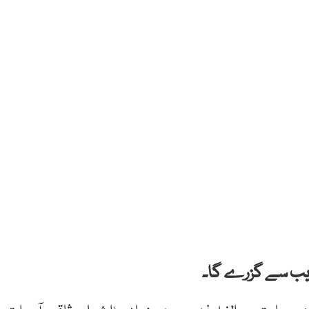
قریب سے گزرے گا۔