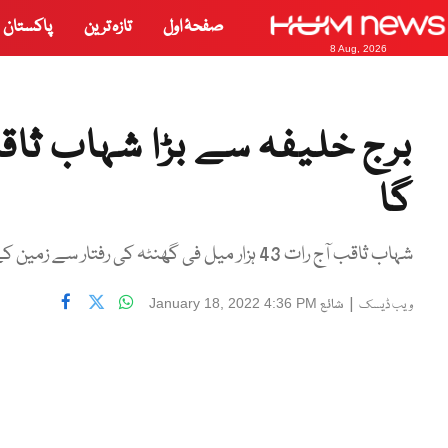
صفحۂ اول
تازہ ترین
پاکستان
8 Aug, 2026
برج خلیفہ سے بڑا شہاب ثا
گا
شہاب ثاقب آج رات 43 ہزار میل فی گھنٹہ کی رفتار سے زمین کے قریب سے گزرے گا۔
|
شائع
January 18, 2022 4:36 PM
ویب ڈیسک