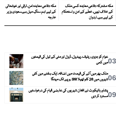
مکہ مشترکہ دفاعی معاہدہ کسی ملک
مکہ دفاعی معاہدہ امن، ترقی اور خوشحالی
کے خلاف نہیں، خطے کے امن و استحکام
کے لیے اہم سنگِ میل ہے،سعودی وزیر
کے لیے ہے، اردوان
خارجہ
عوام کو جزوی ریلیف، پیٹرول، ڈیزل اور مٹی کے تیل کی قیمتوں
0
میں کمی
ملک بھر میں آٹے کی قیمت میں اضافہ، ایک ہفتے میں کئی
0
شہروں میں 20 کلو تھیلا 100 روپے تک مہنگا
پشاور ہائیکورٹ نے افغان شہریوں کی عارضی قیام کی درخواستیں
0
مسترد کر دیں