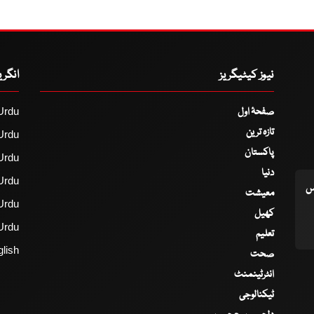
نیوز کیٹیگریز
انگر
صفحۂ اول
Urdu
تازہ ترین
Urdu
پاکستان
Urdu
دنیا
Urdu
اس
معیشت
Urdu
کھیل
Urdu
تعلیم
lish
صحت
انٹرٹینمنٹ
ٹیکنالوجی