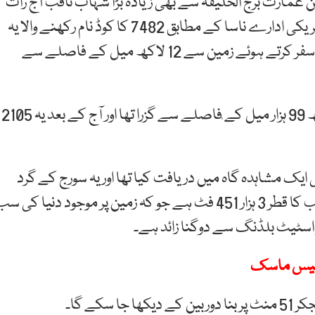
 عمارت برج الخلیفہ سے بھی زیادہ بڑا شہاب ثاقب آج رات
زمین کے بہت قریب سے گزرے گا۔ خلائی تحقیق کے امریکی ادارے ناسا کے مطابق 7482 کا کوڈ نام رکھنے والا یہ
شہاب ثاقب آج رات 43 ہزار میل فی گھنٹہ کی رفتار سے سفر کرتے ہوئے زمین سے 12 لاکھ میل کے فاصلے سے
اس سے قبل یہ شہاب ثاقب 1933 میں زمین سے 6 لاکھ 99 ہزار میل کے ٖفاصلے سے گزرا تھا اور آج کے بعد یہ 2105
ایک مشاہدہ گاہ میں دریافت کیا تھا اور یہ سورج کے گرد
ایک چکر 572 دنوں میں مکمل کرتا ہے۔ اس شہاب ثاقب کا قطر 3 ہزار 451 فٹ ہے جو کہ زمین پر موجود دنیا کی س
ر اسٹیٹ بلڈنگ سے دوگنا زائد ہے۔
ٹ فیس ماسک