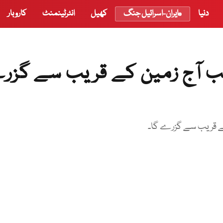
دنیا
ایران-اسرائیل جنگ
کھیل
انٹرٹینمنٹ
کاروبار
قب آج زمین کے قریب سے گز