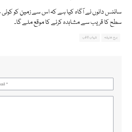
سائنس دانوں نے آگاہ کیا ہے کہ اس سے زمین کو کوئی
سطح کا قریب سے مشاہدہ کرنے کا موقع ملے گا۔
برج خلیفہ
شہاب ثاقب