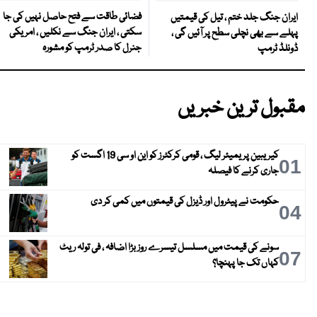
فضائی طاقت سے فتح حاصل نہیں کی جا
ایران جنگ جلد ختم ، تیل کی قیمتیں
سکتی ، ایران جنگ سے نکلیں ، امریکی
پہلے سے بھی نچلی سطح پر آئیں گی ،
جنرل کا صدر ٹرمپ کو مشورہ
ڈونلڈ ٹرمپ
مقبول ترین خبریں
کیریبین پریمیئر لیگ ، قومی کرکٹرز کو این او سی 19 اگست کو
01
جاری کرنے کا فیصلہ
حکومت نے پیٹرول اور ڈیزل کی قیمتوں میں کمی کر دی
04
سونے کی قیمت میں مسلسل تیسرے روز بڑا اضافہ ، فی تولہ ریٹ
07
کہاں تک جا پہنچا؟