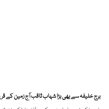
برج خلیفہ سے بھی بڑا شہاب ثاقب آج زمین کے 