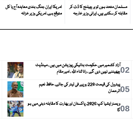
مسلمان متحد ہوں تو ہر چیلنج کا ڈٹ کر
امریکا ایران جنگ بندی معاہدہ آج یا کل
مقابلہ کر سکتے ہیں، ایرانی وزیر خارجہ
متوقع ہے، امریکی وزیر خزانہ
آزاد کشمیر میں حکومت بنانیکی پوزیشن میں ہیں ، مینڈیٹ
3
02
چھیننے نہیں دیں گے ، رانا ثناء اللہ ، امیر مقام
پیٹرول کی قیمت 228 روپے فی لیٹر کی جائے، حافظ نعیم
6
05
الرحمان
ویمنز ایشیا کپ 2026، پاکستان اور بھارت کا مقابلہ دبئی میں ہو
9
08
گا