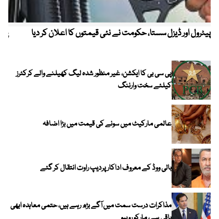
پیٹرول اور ڈیزل سستا، حکومت نے نئی قیمتوں کا اعلان کر دیا
پیٹ
پی سی بی کا ایکشن، غیر منظور شدہ لیگ کھیلنے والے کرکٹرز
کیلئے سخت وارننگ
عالمی مارکیٹ میں سونے کی قیمت میں بڑا اضافہ
بالی ووڈ کے معروف اداکار پردیپ راوت انتقال کر گئے
مذاکرات درست سمت میں آگے بڑھ رہے ہیں، حتمی معاہدہ ابھی
باقی ہے، مارکو روبیو