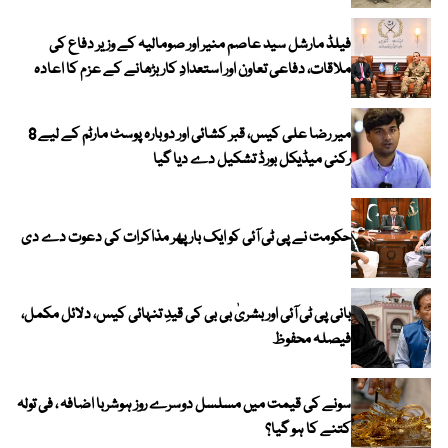
فیلڈ مارشل سید عاصم منیر اور صومالیہ کے وزیر دفاع کی
ملاقات، دفاعی تعاون اور استعدادِ کار بڑھانے کے عزم کا اعادہ
میر رضا علی کیس، قبر کشائی اور دوبارہ پوسٹ مارٹم کے لیے 8
رکنی میڈیکل بورڈ تشکیل دے دیا گیا
حکومت نے پی ٹی آئی کو ایک بارپھر مذاکرات کی دعوت دے دی
بانی پی ٹی آئی اور بشریٰ بی بی کی قیدِ تنہائی کیس، دلائل مکمل،
فیصلہ محفوظ
سونے کی قیمت میں مسلسل دوسرے روز ہوشربا اضافہ ، فی تولہ
کتنے کا ہو گیا؟