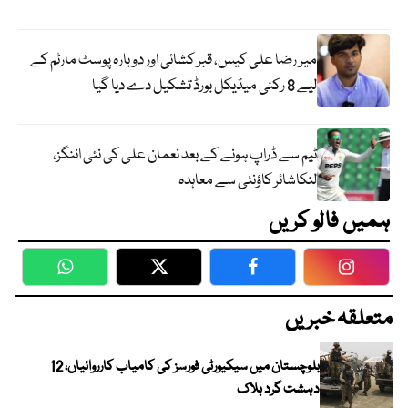
میر رضا علی کیس، قبر کشائی اور دوبارہ پوسٹ مارٹم کے
لیے 8 رکنی میڈیکل بورڈ تشکیل دے دیا گیا
ٹیم سے ڈراپ ہونے کے بعد نعمان علی کی نئی اننگز،
لنکاشائر کاؤنٹی سے معاہدہ
ہمیں فالو کریں
WhatsApp
Twitter
Facebook
Faceboo
متعلقہ خبریں
بلوچستان میں سیکیورٹی فورسز کی کامیاب کارروائیاں، 12
دہشت گرد ہلاک