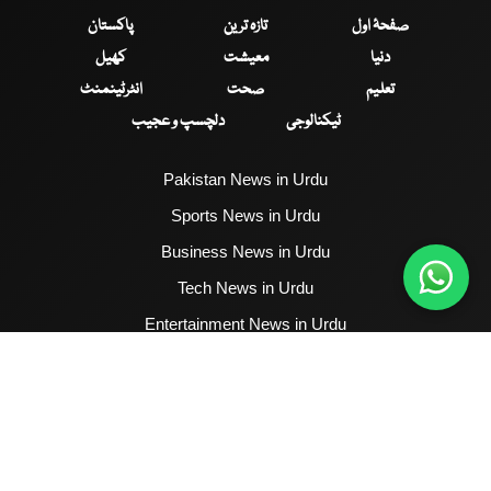
صفحۂ اول
تازہ ترین
پاکستان
دنیا
معیشت
کھیل
تعلیم
صحت
انٹرٹینمنٹ
ٹیکنالوجی
دلچسپ و عجیب
Pakistan News in Urdu
Sports News in Urdu
Business News in Urdu
Tech News in Urdu
Entertainment News in Urdu
Health News in Urdu
Hum News English