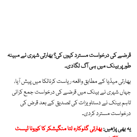
قرضے
کی
درخواست
مسترد
کیوں
کی؟
بھارتی
شہری
نے
مبینہ
طور
پر
بینک
میں ہی
آگ
لگادی۔
بھارتی میڈیا کے مطابق
واقعہ
ریاست
کرناٹکا
میں
پیش
آیا،
جہاں
شہری
نے
بینک
میں
قرضے
کی
درخواست
جمع
کرائی
تاہم
بینک
نے
دستاویزات
کی
تصدیق
کے
بعد
قرض
کی
درخواست
مسترد
کردی۔
یہ بھی پڑھیں:
بھارتی گلوکارہ لتا منگیشکر کا کورونا ٹیسٹ