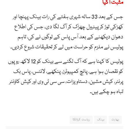
مثبت آگیا
جس کے بعد 33 سالہ شہری ہفتے کی رات بینک پہنچا اور
کھڑکی توڑ کر پیٹرول چھڑک کر آگ لگا دی، جس کی اطلاع
دھوان دیکھنے کے بعد آس پاس کے لوگوں نے کی، تاہم
پولیس
نے
ملزم
کو
حراست
میں
لے
کر
تحقیقات
شروع
کردیں۔
پولیس کا کہنا ہے کہ آگ لگنے سے بینک کو 12 لاکھ روپوں
کو نقصان ہوا ہے، پانچ کمپیوٹرز، پنکھے، لائٹس، پاس بک
پرنٹر، کیش مشین، دستاویزات، سی سی ٹی وی اور کیش کاؤنٹر
تباہ ہو چکے ہیں۔
بھارت
بینک
ریاست کرناٹکا