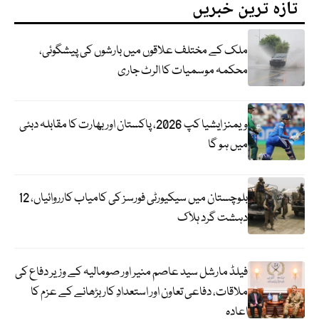
تازہ ترین خبریں
ملک کے مختلف علاقوں میں بارشوں کی پیشگوئی،
محکمہ موسمیات کا الرٹ جاری
ویمنز ایشیا کپ 2026، پاکستان اور بھارت کا مقابلہ دبئی
میں ہو گا
بلوچستان میں سیکیورٹی فورسز کی کامیاب کارروائیاں، 12
دہشت گرد ہلاک
فیلڈ مارشل سید عاصم منیر اور صومالیہ کے وزیر دفاع کی
ملاقات، دفاعی تعاون اور استعدادِ کار بڑھانے کے عزم کا
اعادہ