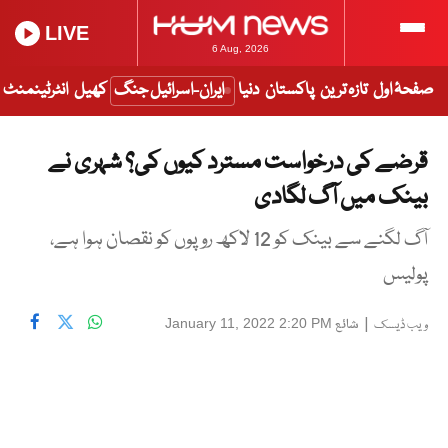
LIVE
6 Aug, 2026
صفحۂ اول
تازہ ترین
پاکستان
دنیا
ایران-اسرائیل جنگ
کھیل
انٹرٹینمنٹ
قرضے کی درخواست مسترد کیوں کی؟ شہری نے
بینک میں آگ لگادی
آگ لگنے سے بینک کو 12 لاکھ روپوں کو نقصان ہوا ہے،
پولیس
|
شائع
January 11, 2022 2:20 PM
ویب ڈیسک