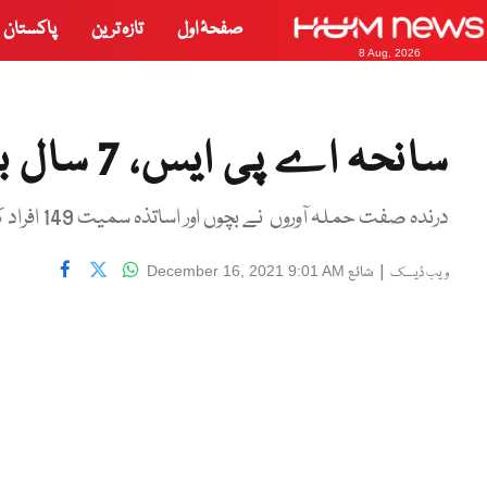
صفحۂ اول
تازہ ترین
پاکستان
8 Aug, 2026
سانحہ اے پی ایس، 7 سال بیت گئے، مگر زخم آج بھی تازہ
درندہ صفت حملہ آوروں نے بچوں اور اساتذہ سمیت 149 افراد کو شہید کیا
|
شائع
December 16, 2021 9:01 AM
ویب ڈیسک