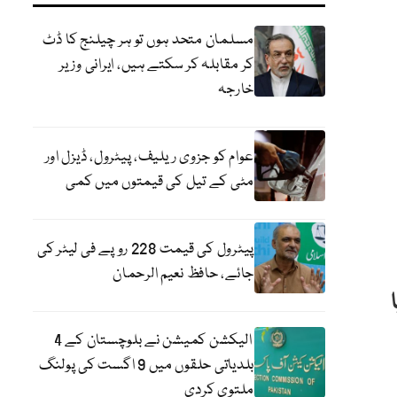
مسلمان متحد ہوں تو ہر چیلنج کا ڈٹ
کر مقابلہ کر سکتے ہیں، ایرانی وزیر
خارجہ
عوام کو جزوی ریلیف، پیٹرول، ڈیزل اور
مٹی کے تیل کی قیمتوں میں کمی
پیٹرول کی قیمت 228 روپے فی لیٹر کی
جائے، حافظ نعیم الرحمان
الیکشن کمیشن نے بلوچستان کے 4
بلدیاتی حلقوں میں 9 اگست کی پولنگ
ملتوی کردی