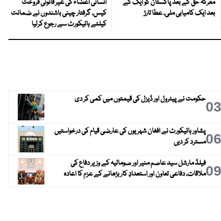
معرکہ حق کے بعد پاکستان کو ایک کے
انسانی اعضاء کی غیر قانونی فروخت
بعد ایک کامیابی ملی، عطا تارڑ
کیس، گرفتار چینی باشندوں نے ضمانت
کیلئے ہائیکورٹ سے رجوع کرلیا
حکومت نے پیٹرول اور ڈیزل کی قیمتوں میں کمی کر دی
0
پشاور ہائیکورٹ نے افغان شہریوں کی عارضی قیام کی درخواستیں
0
مسترد کر دیں
فیلڈ مارشل سید عاصم منیر اور صومالیہ کے وزیر دفاع کی
0
ملاقات، دفاعی تعاون اور استعدادِ کار بڑھانے کے عزم کا اعادہ