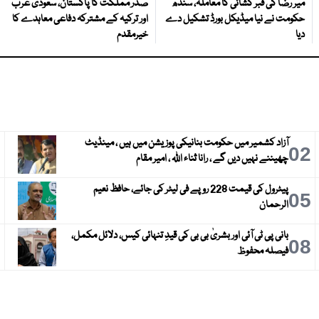
میر رضا کی قبر کشائی کا معاملہ، سندھ
صدر مملکت کا پاکستان، سعودی عرب
حکومت نے نیا میڈیکل بورڈ تشکیل دے
اور ترکیہ کے مشترکہ دفاعی معاہدے کا
دیا
خیرمقدم
آزاد کشمیر میں حکومت بنانیکی پوزیشن میں ہیں ، مینڈیٹ
3
02
چھیننے نہیں دیں گے ، رانا ثناء اللہ ، امیر مقام
پیٹرول کی قیمت 228 روپے فی لیٹر کی جائے، حافظ نعیم
6
05
الرحمان
بانی پی ٹی آئی اور بشریٰ بی بی کی قیدِ تنہائی کیس، دلائل مکمل،
9
08
فیصلہ محفوظ