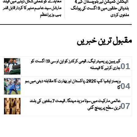
معاہدے کو عملی شکل دینے میں فیلڈ
الیکشن کمیشن نے بلوچستان کے 4
مارشل سید عاصم منیر کا کردار قابل قدر
بلدیاتی حلقوں میں 9 اگست کی پولنگ
ہے، وزیراعظم
ملتوی کردی
مقبول ترین خبریں
کیریبین پریمیئر لیگ ، قومی کرکٹرز کو این او سی 19 اگست کو
01
جاری کرنے کا فیصلہ
ویمنز ایشیا کپ 2026، پاکستان اور بھارت کا مقابلہ دبئی میں ہو
04
گا
عالمی مارکیٹ میں سونا مزید مہنگا ، قیمت 7 ہفتوں کی بلند
07
ترین سطح پر پہنچ گئی