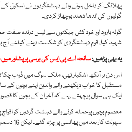
پھلانگ کر داخل ہونے والے دہشتگردوں نے اسکول کے آڈ
گولیوں کی اندھا دھند بوچھاڑ کردی۔
گولہ بارود اور خودکش جیکٹوں سے لیس درندہ صفت حملہ 
شہید کیا، قوم دہشتگردی کو شکست دینے کیلئے آج بھ
یہ بھی پڑھیں:
سانحہ اے پی ایس کی برسی پر پشاور میں ہ
اس دن ہر آنکھ اشکبار تھی، ملک سوگ میں ڈوب چکا تھا 
مستقبل کا خواب دیکھنے والے والدین اپنے بچوں کے سا
ایک ہی سوال پوچھتے رہے کہ آخر ان کے بچوں کا قصور کیا
معصوم بچوں پرحملہ کرنے والے دہشت گردوں کو افواج پ
سہولت کار بعد میں پھانسی پر چڑھ گئے۔ لیکن 16 دسمبر کا وہ دن ملک کی تاریخ کا بھیانک خواب بن کررہ گیا۔