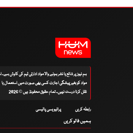
ہم نیوز پر شائع یا نشر ہونے والا مواد ادارتی ٹیم کی کاوش ہے۔ 
مواد کو بغیر پیشگی اجازت کسی بھی صورت میں استعمال یا
نقل کرنا درست نہیں۔ تمام حقوق محفوظ ہیں © 2026
رابطہ کریں
پرائیویسی پالیسی
ہمیں فالو کریں