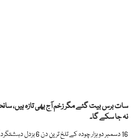
سات برس بیت گئے مگر زخم آج بھی تازہ ہیں، سانح
نہ جا سکے گا۔
16 دسمبر دو ہزار چودہ ک