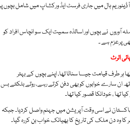
یٹوریم ہال میں جاری فرسٹ ایڈ ورکشاپ میں شامل بچوں پر
آوروں نے بچوں اور اساتذہ سمیت ایک سو انچاس افراد کو
ی پرعزم ہے ۔
ائی الرٹ
ہر طرف قیامت جیسا سناٹا تھا، اپنے بچوں کے بہتر
تھ ان سارے خوابوں کو بھی دفن کرتے رہے، روتے بلکتے بس
 تھا ، خودانکا قصور کیا تھا۔
اکستان نے اسی وقت آپریشن میں جہنم واصل کردیا۔ جبکہ