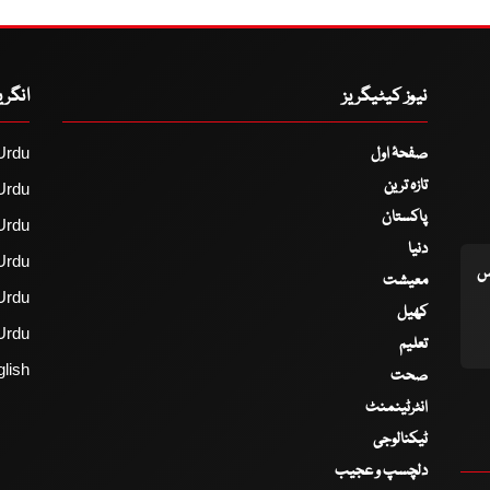
نیوز کیٹیگریز
انگر
صفحۂ اول
Urdu
تازہ ترین
Urdu
پاکستان
Urdu
دنیا
Urdu
اس
معیشت
Urdu
کھیل
Urdu
تعلیم
lish
صحت
انٹرٹینمنٹ
ٹیکنالوجی
دلچسپ و عجیب