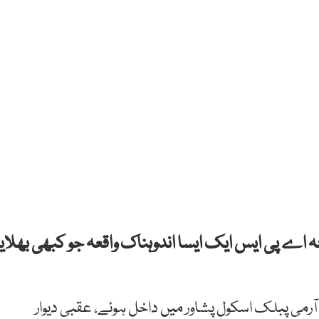
ہ اے پی ایس ایک ایسا اندوہناک واقعہ جو کبھی بھلایا
ے تلخ ترین دن 6 بزدل دہشتگرد آرمی پبلک اسکول پشاور میں داخل ہوئے، عقبی دیوار