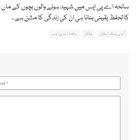
سانحہ اے پی ایس میں شہید ہونے والوں بچوں کے ماں ب
کا تحفظ یقینی بنانا ہی ان کی زندگی کا مشن ہے ۔
آرمی پبلک اسکول
پشاور
سانحہ اے پی ایس