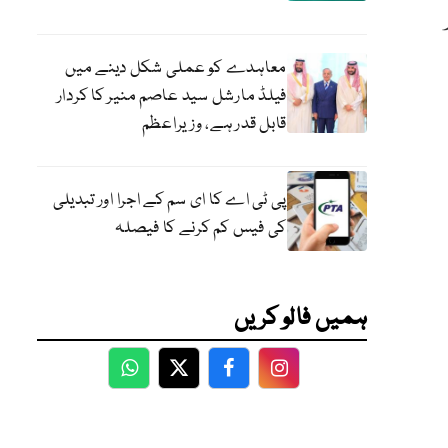
معاہدے کو عملی شکل دینے میں
فیلڈ مارشل سید عاصم منیر کا کردار
قابل قدر ہے، وزیراعظم
پی ٹی اے کا ای سم کے اجرا اور تبدیلی
کی فیس کم کرنے کا فیصلہ
ہمیں فالو کریں
WhatsApp
Twitter
Facebook
Facebook