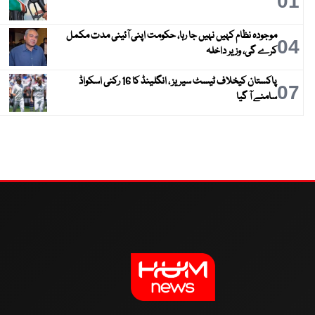
01
موجودہ نظام کہیں نہیں جا رہا، حکومت اپنی آئینی مدت مکمل
04
کرے گی، وزیر داخلہ
پاکستان کیخلاف ٹیسٹ سیریز ، انگلینڈ کا 16 رکنی اسکواڈ
07
سامنے آ گیا