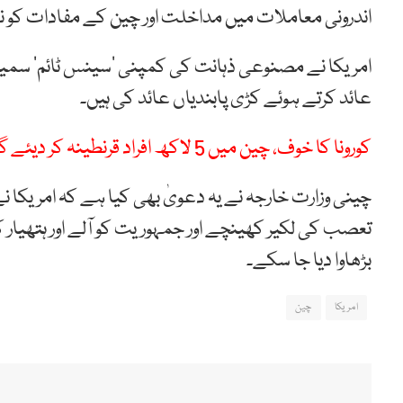
اندرونی
معاملات
میں
مداخلت
اور
چین
کے
مفادات
کو
ن
امریکا
نے
مصنوعی
ذہانت
کی
کمپنی
’
سینس
ٹائم
‘
سمی
عائد
کرتے
ہوئے
کڑی
پابندیاں
عائد
کی
ہیں۔
کورونا کا خوف، چین میں 5 لاکھ افراد قرنطینہ کر دیئے گئے
چینی وزارت خارجہ نے یہ دعویٰ بھی کیا ہے کہ امریکا نے
تعصب کی لکیر کھینچے اور جمہوریت کو آلے اور ہتھیار کے 
بڑھاوا دیا جا سکے۔
امریکا
چین