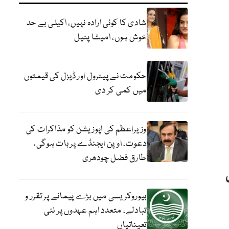
شادی کا کوئی ارادہ نہیں، اکیلی بے حد
خوش ہوں، امیشا پٹیل
حکومت نے پیٹرول اور ڈیزل کی قیمتوں
میں کمی کر دی
وزیراعظم کی اپوزیشن کو مذاکرات کی
دعوت، اوپن ایجنڈے پر بات ہوگی،
طارق فضل چودھری
بیوروکریسی میں بڑے پیمانے پر تقرر و
تبادلے، متعدد اہم عہدوں پر نئی
تعیناتیاں