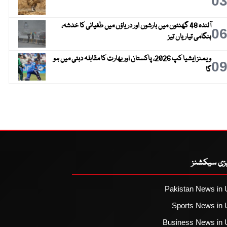
0
آئندہ 48 گھنٹوں میں بارشوں اور دریاؤں میں طغیانی کا خدشہ،
0
ہنگامی تیاریاں تیز
ویمنز ایشیا کپ 2026، پاکستان اور بھارت کا مقابلہ دبئی میں ہو
0
گا
یزی سیکشنز
Pakistan News in 
Sports News in 
Business News in 