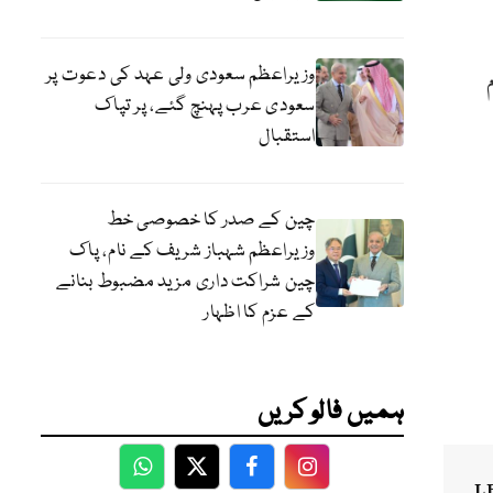
وزیراعظم سعودی ولی عہد کی دعوت پر
م
سعودی عرب پہنچ گئے، پر تپاک
استقبال
چین کے صدر کا خصوصی خط
وزیراعظم شہباز شریف کے نام، پاک
چین شراکت داری مزید مضبوط بنانے
کے عزم کا اظہار
ہمیں فالو کریں
WhatsApp
Twitter
Facebook
Facebook
L