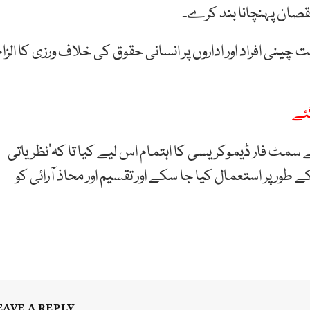
قصان
پہنچانا
بند
کرے۔
ت
چینی
افراد
اور
اداروں
پر
انسانی
حقوق
کی
خلاف
ورزی
کا
الزا
 سمٹ فار ڈیموکریسی کا اہتمام اس لیے کیا تا کہ’نظریاتی
طور پر استعمال کیا جا سکے اور تقسیم اور محاذ آرائی کو
EAVE A REPLY