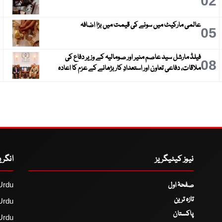
3
02
عالمی مارکیٹ میں سونے کی قیمت میں بڑا اضافہ
6
05
فیلڈ مارشل سید عاصم منیر اور صومالیہ کے وزیر دفاع کی
9
08
ملاقات، دفاعی تعاون اور استعدادِ کار بڑھانے کے عزم کا اعادہ
نیوز کیٹیگریز
انگر
صفحۂ اول
Urdu
تازہ ترین
Urdu
پاکستان
Urdu