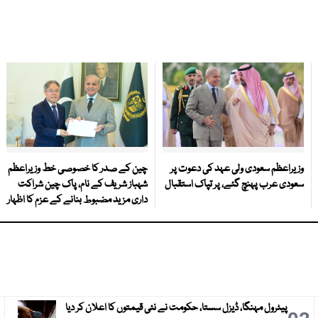
وزیراعظم سعودی ولی عہد کی دعوت پر
چین کے صدر کا خصوصی خط وزیراعظم
سعودی عرب پہنچ گئے، پر تپاک استقبال
شہباز شریف کے نام، پاک چین شراکت
داری مزید مضبوط بنانے کے عزم کا اظہار
پیٹرول مہنگا، ڈیزل سستا، حکومت نے نئی قیمتوں کا اعلان کر دیا