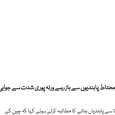
محتاط
پابندیوں
سے
باز
رہے
ورنہ
پوری
شدت
سے
جوابی
ا
سے
پابندیاں
ہٹانے
کا
مطالبہ
کرتے
ہوئے
کہا
کہ
چین
کے