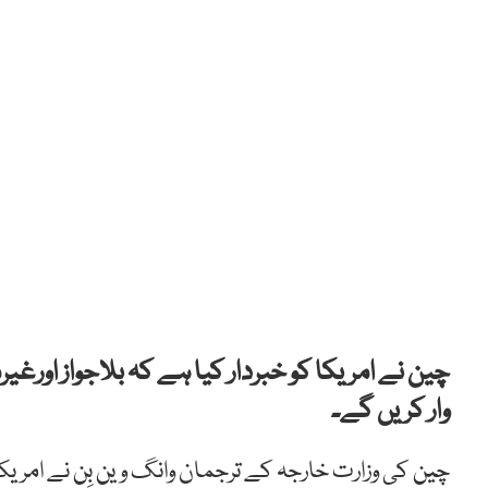
چین
نے
امریکا
کو
خبردار
کیا
ہے
کہ
بلاجواز
اورغیر
وار
کریں
گے۔
چین
کی
وزارت
خارجہ
کے
ترجمان
وانگ
وین
بِن
نے
امریک