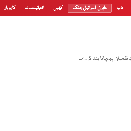
دنیا
ایران-اسرائیل جنگ
کھیل
انٹرٹینمنٹ
کاروبار
 نقصان پہنچانا بند کرے۔