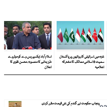
غزہ میں اسرائیلی کارروائیوں پر پاکستان
اسلام آباد ایکسپریس وے کو موٹروے
سمیت 8 اسلامی ممالک کا مشترکہ
طرز بنانے کا منصوبہ، محسن نقوی کا
اعلامیہ
اعلان
پنجاب حکومت نے گندم کی نئی قیمت مقرر کردی