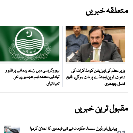
متعلقہ خبریں
بیوروکریسی میں بڑے پیمانے پر تقرر و
وزیراعظم کی اپوزیشن کو مذاکرات کی
تبادلے، متعدد اہم عہدوں پر نئی
دعوت، اوپن ایجنڈے پر بات ہوگی، طارق
تعیناتیاں
فضل چودھری
مقبول ترین خبریں
پیٹرول اور ڈیزل سستا، حکومت نے نئی قیمتوں کا اعلان کر دیا