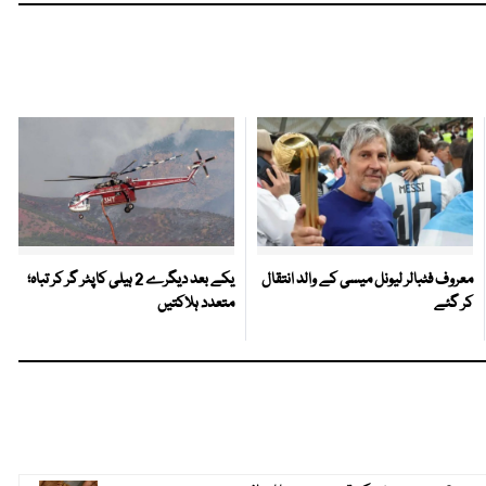
معروف فٹبالر لیونل میسی کے والد انتقال
یکے بعد دیگرے 2 ہیلی کاپٹر گر کر تباہ؛
کر گئے
متعدد ہلاکتیں