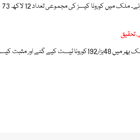
کے دوران ملک بھر میں مزید733کورونا کیسز رپورٹ ہوئے۔ ملک میں کورونا کیسز کی مجموعی تعداد 12 لاکھ 73
، تحقیق
این سی او سی کے مطابق گزشتہ چوبیس گھنٹوں میں ملک بھر میں 48ہزار192کورونا ٹیسٹ کیے گئے اور مثبت کیس