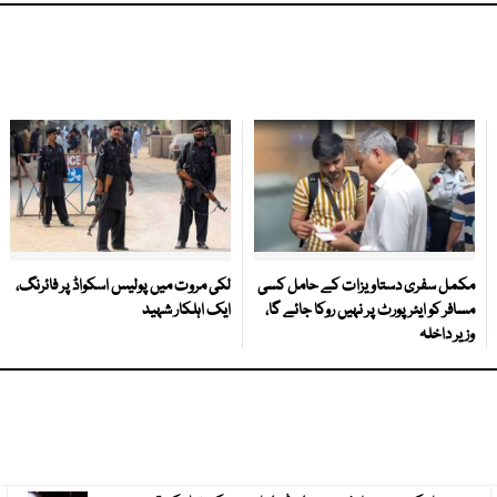
مکمل سفری دستاویزات کے حامل کسی
لکی مروت میں پولیس اسکواڈ پر فائرنگ،
مسافر کو ایئرپورٹ پر نہیں روکا جائے گا،
ایک اہلکار شہید
وزیر داخلہ