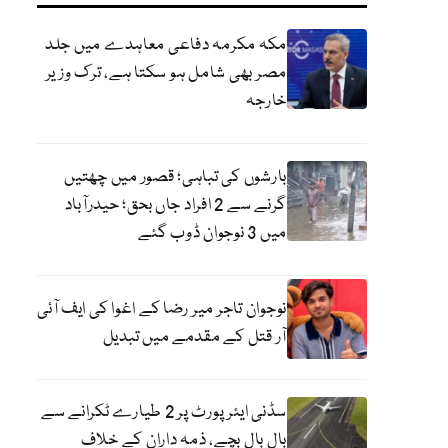
مکہ مکرمہ دفاعی معاہدے میں جلد
مصر بھی شامل ہو سکتا ہے، ترک وزیر
خارجہ
بارشوں کی تباہی؛ قصور میں چھتیں
گرنے سے 2 افراد جاں بحق؛ حیدرآباد
میں 3 نوجوان ڈوب گئے
نوجوان تاجر میر رضا کے اغوا کی ایف آئی
آر قتل کے مقدمے میں تبدیل
سڈنی ایئرپورٹ پر 2 طیارے ٹکرانے سے
بال بال بچے، ذمہ داران کے خلاف