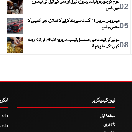
عوام کو جزوی ریلیف، پیٹرول، ڈیزل اور مٹی کے تیل کی قیمتوں
3
02
میں کمی
میٹرو بس سروس 11 اگست سے بند کرنے کا اعلان، نجی کمپنی کا
6
05
حتمی نوٹس
سونے کی قیمت میں مسلسل تیسرے روز بڑا اضافہ ، فی تولہ ریٹ
9
08
کہاں تک جا پہنچا؟
نیوز کیٹیگریز
انگر
صفحۂ اول
Urdu
تازہ ترین
Urdu