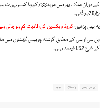
ہزار78ہوگئی۔
یہ بھی پڑھیں:
کورونا ویکسین کی افادیت کم ہو جاتی ہے
کی شرح 1.52 فیصد رہی۔
این سی او سی
پاکستان
کورونا