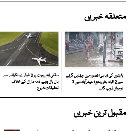
متعلقہ خبریں
سڈنی ایئرپورٹ پر 2 طیارے ٹکرانے سے
بارشوں کی تباہی؛ قصور میں چھتیں گرنے
بال بال بچے، ذمہ داران کے خلاف
سے 2 افراد جاں بحق؛ حیدرآباد میں 3
تحقیقات شروع
نوجوان ڈوب گئے
مقبول ترین خبریں