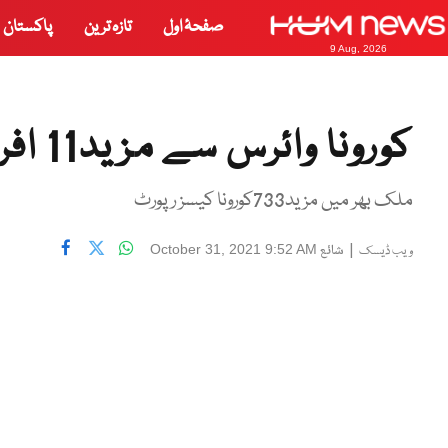
صفحۂ اول
تازہ ترین
پاکستان
9 Aug, 2026
کورونا وائرس سے مزید11 افراد جاں بحق ہوگئے
ملک بھر میں مزید733کورونا کیسز رپورٹ
|
شائع
October 31, 2021 9:52 AM
ویب ڈیسک