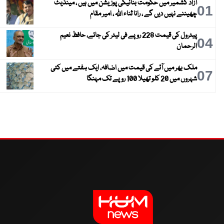
آزاد کشمیر میں حکومت بنانیکی پوزیشن میں ہیں ، مینڈیٹ
01
چھیننے نہیں دیں گے ، رانا ثناء اللہ ، امیر مقام
پیٹرول کی قیمت 228 روپے فی لیٹر کی جائے، حافظ نعیم
04
الرحمان
ملک بھر میں آٹے کی قیمت میں اضافہ، ایک ہفتے میں کئی
07
شہروں میں 20 کلو تھیلا 100 روپے تک مہنگا