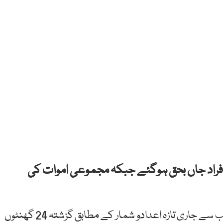
کستان میں عالمی وبا کورونا وائرس سے مزید11 افراد جاں بحق ہوگئے جبکہ مجموعی اموات کی
نیشنل کمانڈ اینڈ آپریشن سینٹر (این سی او سی) کی جانب سے جاری تازہ اعدادو شمار کے مطابق گزشتہ 24 گھنٹوں