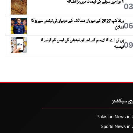
4 روز میں سونے کی قیمت میں بڑا اضافہ
0
ورلڈ کپ 2027 کے میزبان ممالک کے درمیان ٹی ٹوئنٹی سیریز کا
0
اعلان
پی ٹی اے کا ای سم کے اجرا اور تبدیلی کی فیس کم کرنے کا
0
فیصلہ
یزی سیکشنز
Pakistan News in 
Sports News in 