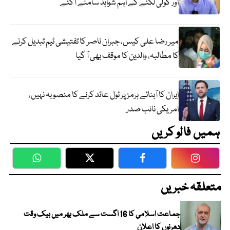
اور گولی لگنے کے اہم شواہد سامنے آگئے
میر رضا علی کیس، جبران ناصر کا تفتیشی ٹیم تبدیل کرنے
کا مطالبہ، والدین کا موقف بھی آ گیا
ایران کا آبنائے ہرمز پر ٹول عائد کرنے کا منصوبہ نہیں،
امریکی نائب صدر
ہمیں فالو کریں
WhatsApp
Twitter
Facebook
Faceboo
متعلقہ خبریں
جماعت اسلامی کا 16 اگست سے ملک بھر میں بیک وقت
دھرنوں کا اعلان