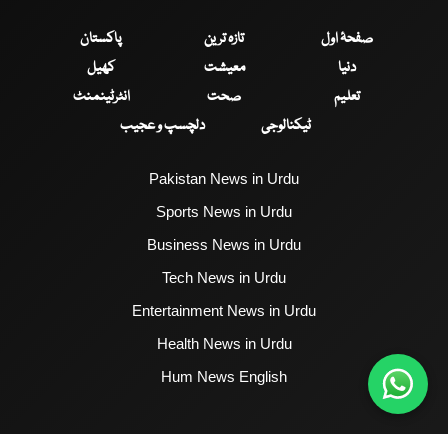
صفحۂ اول
تازہ ترین
پاکستان
دنیا
معیشت
کھیل
تعلیم
صحت
انٹرٹینمنٹ
ٹیکنالوجی
دلچسپ و عجیب
Pakistan News in Urdu
Sports News in Urdu
Business News in Urdu
Tech News in Urdu
Entertainment News in Urdu
Health News in Urdu
Hum News English