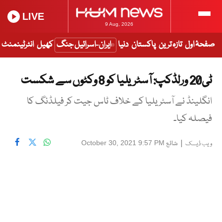
LIVE
9 Aug, 2026
صفحۂ اول
تازہ ترین
پاکستان
دنیا
ایران-اسرائیل جنگ
کھیل
انٹرٹینمنٹ
ٹی20 ورلڈکپ: آسٹریلیا کو 8 وکٹوں سے شکست
انگلینڈ نے آسٹریلیا کے خلاف ٹاس جیت کر فیلڈنگ کا
فیصلہ کیا۔
|
شائع
October 30, 2021 9:57 PM
ویب ڈیسک