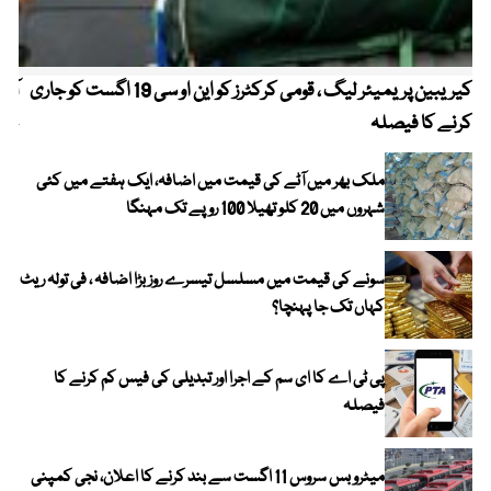
کیریبین پریمیئر لیگ ، قومی کرکٹرز کو این او سی 19 اگست کو جاری
آز
کرنے کا فیصلہ
چھی
ملک بھر میں آٹے کی قیمت میں اضافہ، ایک ہفتے میں کئی
شہروں میں 20 کلو تھیلا 100 روپے تک مہنگا
سونے کی قیمت میں مسلسل تیسرے روز بڑا اضافہ ، فی تولہ ریٹ
کہاں تک جا پہنچا؟
پی ٹی اے کا ای سم کے اجرا اور تبدیلی کی فیس کم کرنے کا
فیصلہ
میٹرو بس سروس 11 اگست سے بند کرنے کا اعلان، نجی کمپنی