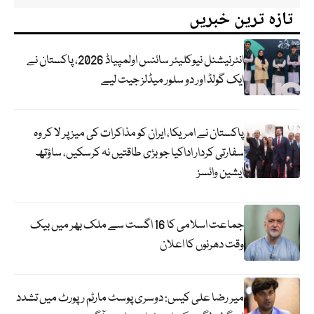
تازہ ترین خبریں
انٹرنیشنل نیوکلیئر سائنس اولمپیاڈ 2026، پاکستان نے
ایک گولڈ اور دو سلور میڈلز جیت لیے
پاکستان نے امریکا، ایران کو مذاکرات کی میز پر لا کر وہ
سفارتی کردار اداکیا جو بڑی طاقتیں نہ کرسکیں، ساؤتھ
ایشین وائسز
جماعت اسلامی کا 16 اگست سے ملک بھر میں بیک
وقت دھرنوں کا اعلان
میر رضا علی کیس: دوسری پوسٹ مارٹم رپورٹ میں تشدد