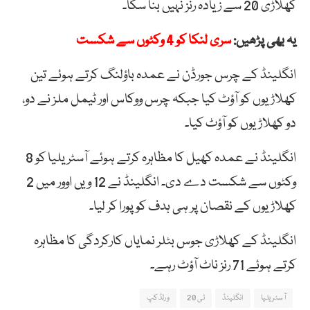
کھلاڑی 20 سے زیادہ رنز نہیں بنا سکا۔
یہ بھی پڑھیں:
سری لنکا کو 4 وکٹوں سے شکست
انگلینڈ کے چرس جورڈن نے عمدہ باؤلنگ کرتے ہوئے تین
کھلاڑیوں کو آؤٹ کیا جبکہ چرس ووکاس اور ٹیمل ملز نے دو،
دو کھلاڑیوں کو آؤٹ کیا۔
انگلینڈ نے عمدہ کھیل کا مظاہرہ کرتے ہوئے آسٹریلیا کو 8
وکٹوں سے شکست دے دی۔ انگلینڈ نے 12 ویں اوور میں 2
کھلاڑیوں کے نقصان پر ہی ہدف کو پورا کر لیا۔
انگلینڈ کے کھلاڑی جوس بٹلر نمایاں کارکردگی کا مظاہرہ
کرتے ہوئے 71 رنز ناٹ آؤٹ رہے۔
آسٹریلیا
انگلینڈ
ٹی 20
ورلڈکپ