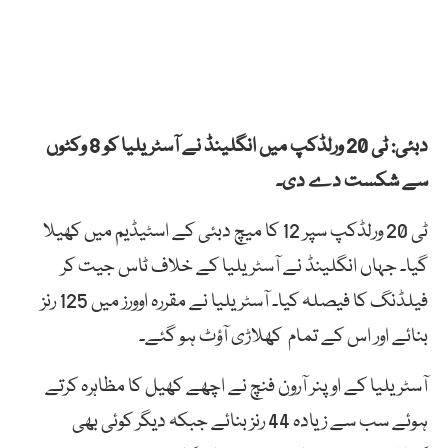
دبئی: ٹی 20 ورلڈکپ میں انگلینڈ نے آسٹریلیا کو 8 وکٹوں
سے شکست دے دی۔
ٹی 20 ورلڈکپ سپر 12 کا میچ دبئی کے اسٹیڈیم میں کھیلا
گیا۔ جہاں انگلینڈ نے آسٹریلیا کے خلاف ٹاس جیت کر
فیلڈنگ کا فیصلہ کیا۔ آسٹریلیا نے مقررہ اوورز میں 125 رنز
بنائے اور اس کے تمام کھلاڑی آؤٹ ہو گئے۔
آسٹریلیا کے اوپنر آرون فنچ نے اچھے کھیل کا مظاہرہ کرتے
ہوئے سب سے زیادہ 44 رنز بنائے جبکہ دیگر کوئی بھی