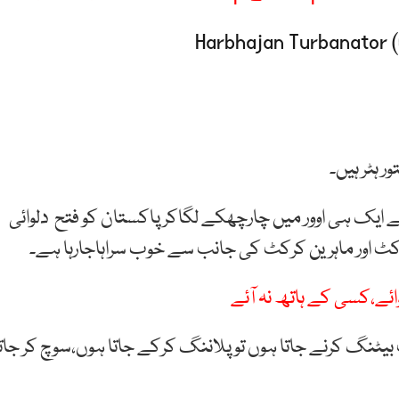
 ہٹر ہیں۔
ایک ہی اوور میں چارچھکے لگاکرپاکستان کو فتح دلوائی
ٹ اور ماہرین کرکٹ کی جانب سے خوب سراہاجارہا ہے۔
ئے،کسی کے ہاتھ نہ آئے
نگ کرنے جاتا ہوں تو پلاننگ کرکے جاتا ہوں،سوچ کر جاتا