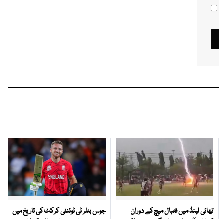
تھائی لینڈ میں فٹبال میچ کے دوران
جوس بٹلر ٹی ٹوئنٹی کرکٹ کی تاریخ میں