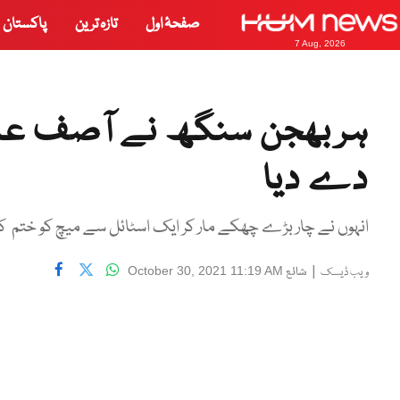
صفحۂ اول
تازہ ترین
پاکستان
7 Aug, 2026
ہربھجن سنگھ نے آصف علی کو
دے دیا
انہوں نے چار بڑے چھکے مار کر ایک اسٹائل سے میچ کو ختم کی
|
شائع
October 30, 2021 11:19 AM
ویب ڈیسک