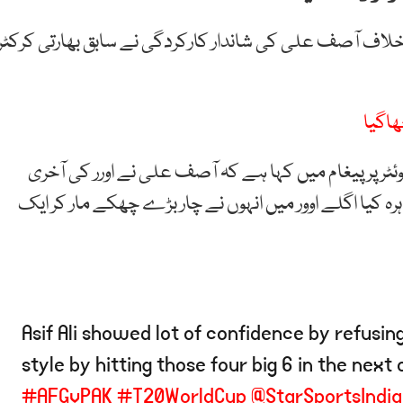
 خلاف آصف علی کی شاندار کارکردگی نے سابق بھارتی کرکٹر
اگیا
ٹر پر پیغام میں کہا ہے کہ آصف علی نے اورر کی آخری
ہ کیا اگلے اوور میں انہوں نے چار بڑے چھکے مار کر ایک
Asif Ali showed lot of confidence by refusing s
style by hitting those four big 6 in the next 
#AFGvPAK
#T20WorldCup
@StarSportsIndia