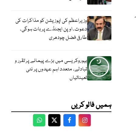
وزیراعظم کی اپوزیشن کو مذاکرات کی
دعوت، اوپن ایجنڈے پر بات ہوگی،
طارق فضل چودھری
بیوروکریسی میں بڑے پیمانے پر تقرر و
تبادلے، متعدد اہم عہدوں پر نئی
تعیناتیاں
ہمیں فالو کریں
WhatsApp
Twitter
Facebook
Facebook