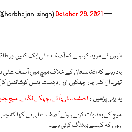
October 29, 2021
— Harbhajan Turbanator (@harbhajan_singh)
انہوں نے مزید کہاہے کہ آصف علی ایک کلین اور طاقتور
یاد رہے کہ افغانستان کے خلاف میچ میں آصف علی نے 
تھی۔ ان کے چار چھکوں اور زبردست ہٹس کوشائقین کرک
یہ بھی پڑھیں :
آصف علی: آئے، چھکے لگائے، میچ جتوا
میچ کے بعد بات کرتے ہوئے آصف علی نے کہا کہ جب بیٹ
ہوں کہ کیسے بیٹنگ کرنی ہے۔