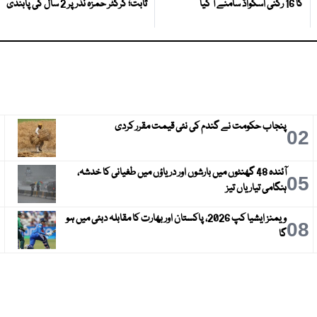
کا 16 رکنی اسکواڈ سامنے آ گیا
ثابت؛ کرکٹر حمزہ نذر پر 2 سال کی پابندی
پنجاب حکومت نے گندم کی نئی قیمت مقرر کردی
3
02
آئندہ 48 گھنٹوں میں بارشوں اور دریاؤں میں طغیانی کا خدشہ،
6
05
ہنگامی تیاریاں تیز
ویمنز ایشیا کپ 2026، پاکستان اور بھارت کا مقابلہ دبئی میں ہو
9
08
گا