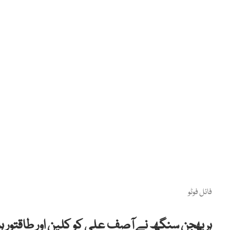
فائل فوٹو
ہربھجن سنگھ نے آصف علی کو کلین اور طاقتور ہٹر