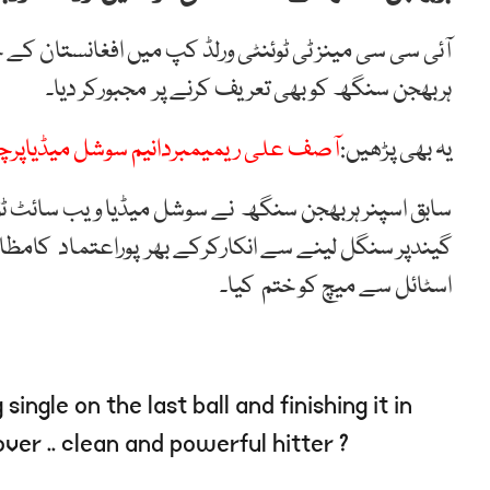
آئی سی سی مینز ٹی ٹوئنٹی ورلڈ کپ میں افغانستان کے
ہربھجن سنگھ کو بھی تعریف کرنے پر مجبورکر دیا۔
یہ بھی پڑھیں:
آصف علی ریمیمبردانیم سوشل میڈیاپرچھ
سابق اسپنر ہربھجن سنگھ نے سوشل میڈیا ویب سائٹ ٹوئ
گیندپر سنگل لینے سے انکارکرکے بھر پوراعتماد کامظاہر
اسٹائل سے میچ کو ختم کیا۔
ingle on the last ball and finishing it in
over .. clean and powerful hitter ?