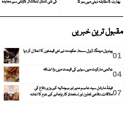
کی نئی اننگز، لنکاشائر کاؤنٹی سے معاہدہ
بھارت کا مقابلہ دبئی میں ہو گا
مقبول ترین خبریں
پیٹرول مہنگا، ڈیزل سستا، حکومت نے نئی قیمتوں کا اعلان کر دیا
01
عالمی مارکیٹ میں سونے کی قیمت میں بڑا اضافہ
04
فیلڈ مارشل سید عاصم منیر اور صومالیہ کے وزیر دفاع کی
07
ملاقات، دفاعی تعاون اور استعدادِ کار بڑھانے کے عزم کا اعادہ