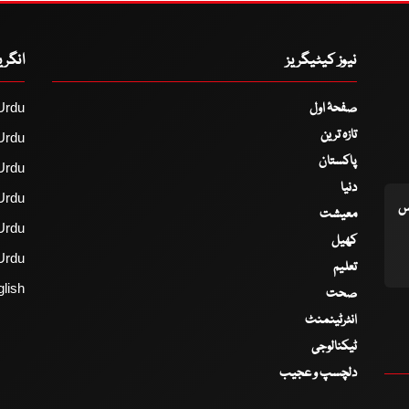
نیوز کیٹیگریز
انگر
صفحۂ اول
Urdu
تازہ ترین
Urdu
پاکستان
Urdu
دنیا
Urdu
اس
معیشت
Urdu
کھیل
Urdu
تعلیم
lish
صحت
انٹرٹینمنٹ
ٹیکنالوجی
دلچسپ و عجیب