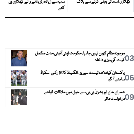
کھلاڑی آسمانی بجلی گرنے سے ہلاک
سب سے زیادہ رنز بنانے والے کھلاڑی بن
گئے
موجودہ نظام کہیں نہیں جا رہا، حکومت اپنی آئینی مدت مکمل
0
کرے گی، وزیر داخلہ
پاکستان کیخلاف ٹیسٹ سیریز ، انگلینڈ کا 16 رکنی اسکواڈ
0
سامنے آ گیا
عمران خان اور بشریٰ بی بی سے جیل میں ملاقات کیلئے
0
درخواست دائر