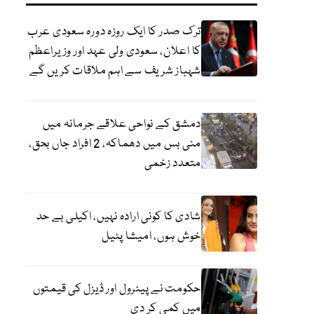
ترک صدر کا ایک روزہ دورہ سعودی عرب
کا اعلان، سعودی ولی عہد اور وزیراعظم
شہباز شریف سے اہم ملاقات کریں گے
دمشق کے نواحی علاقے جرمانہ میں
منی بس میں دھماکہ، 2 افراد جاں بحق،
متعدد زخمی
شادی کا کوئی ارادہ نہیں، اکیلی بے حد
خوش ہوں، امیشا پٹیل
حکومت نے پیٹرول اور ڈیزل کی قیمتوں
میں کمی کر دی