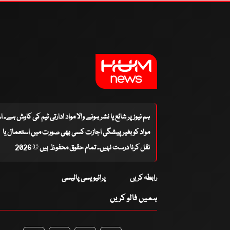
ہم نیوز پر شائع یا نشر ہونے والا مواد ادارتی ٹیم کی کاوش ہے۔ 
مواد کو بغیر پیشگی اجازت کسی بھی صورت میں استعمال یا
نقل کرنا درست نہیں۔ تمام حقوق محفوظ ہیں © 2026
رابطہ کریں
پرائیویسی پالیسی
ہمیں فالو کریں