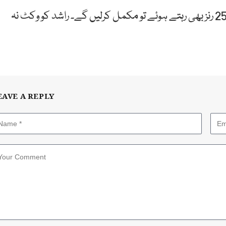
آصف علی نے بتایا کہ شعیب ملک سے کہا تھا کہ اگر 25 رنز بھی رہتے ہوئے تو مکمل کرلیں گے۔ راشد کو وکٹ نہ
EAVE A REPLY