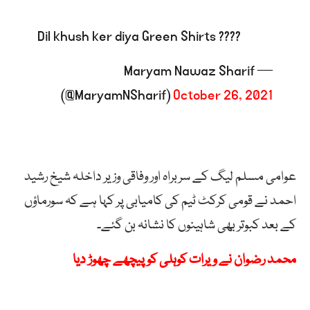
Dil khush ker diya Green Shirts ????
— Maryam Nawaz Sharif
(@MaryamNSharif)
October 26, 2021
عوامی مسلم لیگ کے سربراہ اور وفاقی وزیر داخلہ شیخ رشید
احمد نے قومی کرکٹ ٹیم کی کامیابی پر کہا ہے کہ سورماؤں
کے بعد کبوتر بھی شاہینوں کا نشانہ بن گئے۔
محمد رضوان نے ویرات کوہلی کو پیچھے چھوڑ دیا