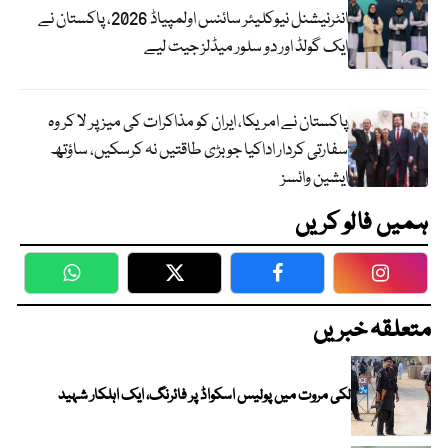
انٹرنیشنل نیوکلیئر سائنس اولمپیاڈ 2026، پاکستان نے
ایک گولڈ اور دو سلور میڈلز جیت لیے
پاکستان نے امریکا، ایران کو مذاکرات کی میز پر لا کر وہ
سفارتی کردار اداکیا جو بڑی طاقتیں نہ کرسکیں، ساؤتھ
ایشین وائسز
ہمیں فالو کریں
WhatsApp
Twitter
Facebook
Faceboo
متعلقہ خبریں
لکی مروت میں پولیس اسکواڈ پر فائرنگ، ایک اہلکار شہید