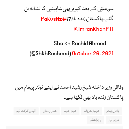
سورماؤں کے بعد کیویز بھی شاہینوں کا نشانہ بن
گئے۔پاکستان زندہ باد??
#PakvsNz
@ImranKhanPTI
— Sheikh Rashid Ahmed
(@ShkhRasheed)
October 26, 2021
وفاقی وزیر داخلہ شیخ رشید احمد نے اپنے ٹوئٹر پیغام میں
پاکستان زندہ باد بھی لکھا ہے۔
بلاول بھٹو
شہباز شریف
شیخ رشید
عمران خان
قومی کرکٹ ٹیم
مریم نواز
وزیراعظم