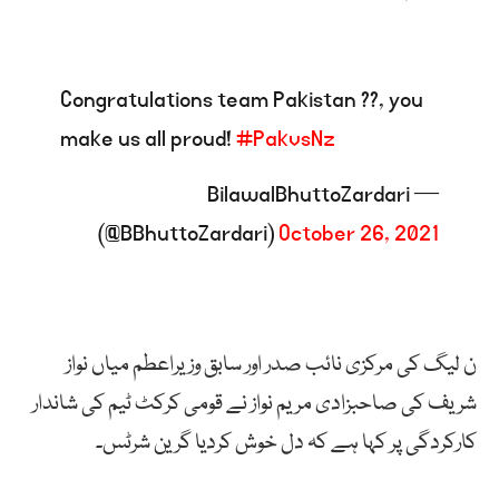
Congratulations team Pakistan ??, you
make us all proud!
#PakvsNz
— BilawalBhuttoZardari
(@BBhuttoZardari)
October 26, 2021
ن لیگ کی مرکزی نائب صدر اور سابق وزیراعطم میاں نواز
شریف کی صاحبزادی مریم نواز نے قومی کرکٹ ٹیم کی شاندار
کارکردگی پر کہا ہے کہ دل خوش کردیا گرین شرٹس۔