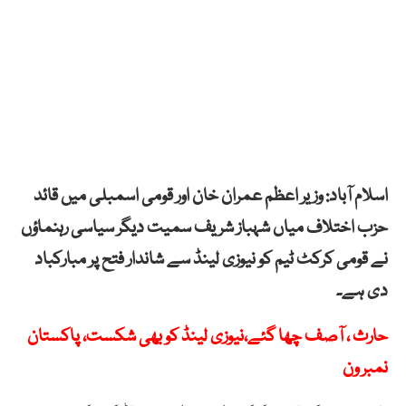
اسلام آباد: وزیر اعظم عمران خان اور قومی اسمبلی میں قائد
حزب اختلاف میاں شہباز شریف سمیت دیگر سیاسی رہنماؤں
نے قومی کرکٹ ٹیم کو نیوزی لینڈ سے شاندار فتح پر مبارکباد
دی ہے۔
حارث ، آصف چھا گئے،نیوزی لینڈ کو بھی شکست، پاکستان
نمبر ون