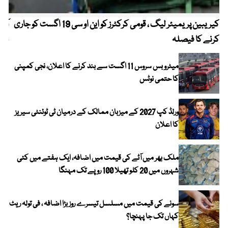
کیریبین پریمیئر لیگ ، قومی کرکٹرز کو این او سی 19 اگست کو جاری
آز
کرنے کا فیصلہ
چھی
میٹرو بس سروس 11 اگست سے بند کرنے کا اعلان، نجی کمپنی
کا حتمی نوٹس
ورلڈ کپ 2027 کے میزبان ممالک کے درمیان ٹی ٹوئنٹی سیریز
کا اعلان
ملک بھر میں آٹے کی قیمت میں اضافہ، ایک ہفتے میں کئی
شہروں میں 20 کلو تھیلا 100 روپے تک مہنگا
سونے کی قیمت میں مسلسل تیسرے روز بڑا اضافہ ، فی تولہ ریٹ
کہاں تک جا پہنچا؟