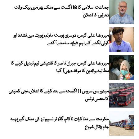
جماعت اسلامی کا 16 اگست سے ملک بھر میں بیک وقت
دھرنوں کا اعلان
میر رضا علی کیس: دوسری پوسٹ مارٹم رپورٹ میں تشدد اور
گولی لگنے کے اہم شواہد سامنے آگئے
میر رضا علی کیس، جبران ناصر کا تفتیشی ٹیم تبدیل کرنے کا
مطالبہ، والدین کا موقف بھی آ گیا
میٹرو بس سروس 11 اگست سے بند کرنے کا اعلان، نجی کمپنی
کا حتمی نوٹس
حکومت سے مذاکرات ناکام، گڈز ٹرانسپورٹرز کی ملک گیر پہیہ
جام ہڑتال شروع