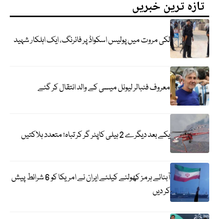
تازہ ترین خبریں
لکی مروت میں پولیس اسکواڈ پر فائرنگ، ایک اہلکار شہید
معروف فٹبالر لیونل میسی کے والد انتقال کر گئے
یکے بعد دیگرے 2 ہیلی کاپٹر گر کر تباہ؛ متعدد ہلاکتیں
آبنائے ہرمز کھولنے کیلئے ایران نے امریکا کو 6 شرائط پیش
کر دیں