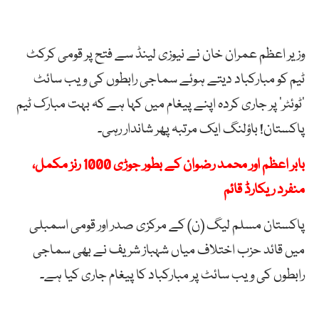
وزیر اعظم عمران خان نے نیوزی لینڈ سے فتح پر قومی کرکٹ
ٹیم کو مبارکباد دیتے ہوئے سماجی رابطوں کی ویب سائٹ
’ٹوئٹر‘ پر جاری کردہ اپنے پیغام میں کہا ہے کہ بہت مبارک ٹیم
پاکستان! باؤلنگ ایک مرتبہ پھر شاندار رہی۔
بابر اعظم اور محمد رضوان کے بطور جوڑی 1000 رنز مکمل،
منفرد ریکارڈ قائم
پاکستان مسلم لیگ (ن) کے مرکزی صدر اور قومی اسمبلی
میں قائد حزب اختلاف میاں شہباز شریف نے بھی سماجی
رابطوں کی ویب سائٹ پر مبارکباد کا پیغام جاری کیا ہے۔