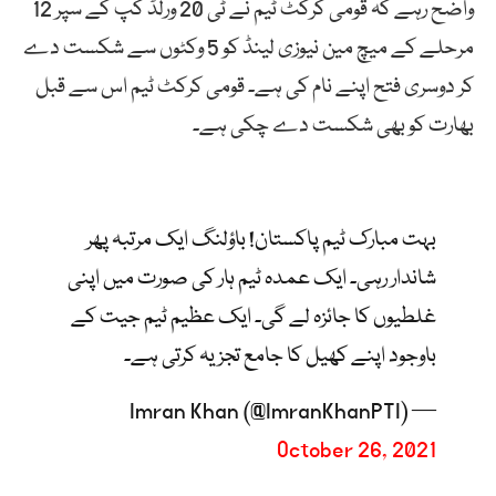
واضح رہے کہ قومی کرکٹ ٹیم نے ٹی 20 ورلڈ کپ کے سپر 12
مرحلے کے میچ مین نیوزی لینڈ کو 5 وکٹوں سے شکست دے
کر دوسری فتح اپنے نام کی ہے۔ قومی کرکٹ ٹیم اس سے قبل
بھارت کو بھی شکست دے چکی ہے۔
بہت مبارک ٹیم پاکستان! باؤلنگ ایک مرتبہ پھر
شاندار رہی۔ ایک عمدہ ٹیم ہار کی صورت میں اپنی
غلطیوں کا جائزہ لے گی۔ ایک عظیم ٹیم جیت کے
باوجود اپنے کھیل کا جامع تجزیہ کرتی ہے۔
— Imran Khan (@ImranKhanPTI)
October 26, 2021