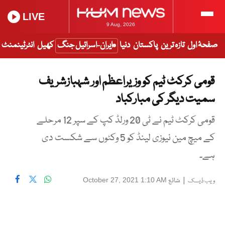
LIVE
9 Aug, 2026
صفحۂ اول
تازہ ترین
پاکستان
دنیا
ایران-اسرائیل جنگ
کھیل
انٹرٹینمنٹ
قومی کرکٹ ٹیم کو وزیراعظم اور شہبازشریف
سمیت دیگر کی مبارکباد
قومی کرکٹ ٹیم نے ٹی 20 ورلڈ کپ کے سپر 12 مرحلے
کے میچ مین نیوزی لینڈ کو 5 وکٹوں سے شکست دی
ہے۔
|
شائع
October 27, 2021 1:10 AM
ویب ڈیسک