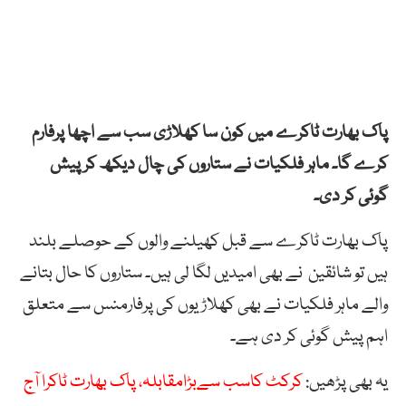
پاک بھارت ٹاکرے میں کون سا کھلاڑی سب سے اچھا پرفارم
کرے گا۔ ماہر فلکیات نے ستاروں کی چال دیکھ کر پیش
گوئی کر دی۔
پاک بھارت ٹاکرے سے قبل کھیلنے والوں کے حوصلے بلند
ہیں تو شائقین نے بھی امیدیں لگا لی ہیں۔ ستاروں کا حال بتانے
والے ماہر فلکیات نے بھی کھلاڑیوں کی پرفارمنس سے متعلق
اہم پیش گوئی کر دی ہے۔
یہ بھی پڑھیں:
کرکٹ کاسب سےبڑامقابلہ، پاک بھارت ٹاکرا آج