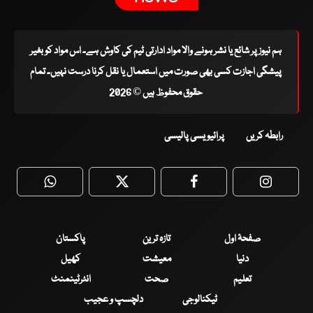
ہم نیوز پر شائع یا نشر ہونے والا مواد ادارتی ٹیم کی کاوش ہے۔ اس مواد کو بغیر
پیشگی اجازت کسی بھی صورت میں استعمال یا نقل کرنا درست نہیں۔ تمام
حقوق محفوظ ہیں © 2026
رابطہ کریں
پرائیویسی پالیسی
WhatsApp
Twitter
Facebook
Faceboo
صفحۂ اول
تازہ ترین
پاکستان
دنیا
معیشت
کھیل
تعلیم
صحت
انٹرٹینمنٹ
ٹیکنالوجی
دلچسپ و عجیب