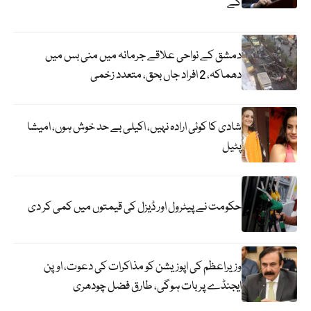
گے
دمشق کے نواحی علاقے جرمانہ میں منی بس میں
دھماکہ، 2 افراد جاں بحق، متعدد زخمی
شادی کا کوئی ارادہ نہیں، اکیلی بے حد خوش ہوں، امیشا
پٹیل
حکومت نے پیٹرول اور ڈیزل کی قیمتوں میں کمی کر دی
وزیراعظم کی اپوزیشن کو مذاکرات کی دعوت، اوپن
ایجنڈے پر بات ہوگی، طارق فضل چودھری