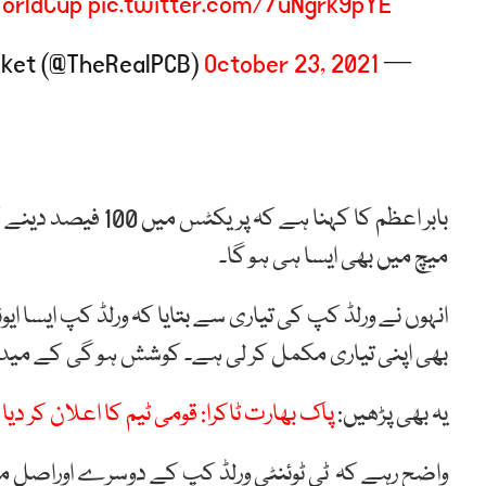
orldCup
pic.twitter.com/7uNgrk9pYE
October 23, 2021
— Pakistan Cricket (@TheRealPCB)
میچ میں بھی ایسا ہی ہو گا۔
انہوں نے ورلڈ کپ کی تیاری سے بتایا کہ ورلڈ کپ ایسا ای
بھی اپنی تیاری مکمل کر لی ہے۔ کوشش ہو گی کے میدا
یہ بھی پڑھیں:
پاک بھارت ٹاکرا: قومی ٹیم کا اعلان کر دیا 
واضح رہے کہ ٹی ٹوئنٹی ورلڈ کپ کے دوسرے اوراصل مرحل