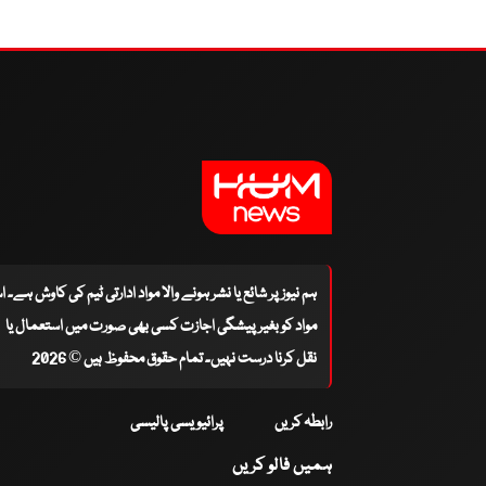
ہم نیوز پر شائع یا نشر ہونے والا مواد ادارتی ٹیم کی کاوش ہے۔ 
مواد کو بغیر پیشگی اجازت کسی بھی صورت میں استعمال یا
نقل کرنا درست نہیں۔ تمام حقوق محفوظ ہیں © 2026
رابطہ کریں
پرائیویسی پالیسی
ہمیں فالو کریں