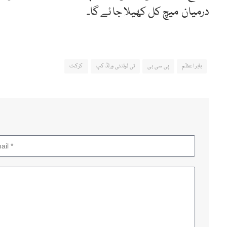
درمیان میچ کل کھیلا جا ئے گا۔
بابر اعظم
پی سی بی
ٹی ٹوئنٹی ورلڈ کپ
کرکٹ