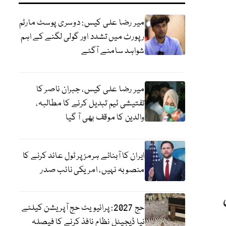
میر رضا علی کیس: دوسری پوسٹ مارٹم
رپورٹ میں تشدد اور گولی لگنے کے اہم
شواہد سامنے آگئے
میر رضا علی کیس، جبران ناصر کا
تفتیشی ٹیم تبدیل کرنے کا مطالبہ،
والدین کا موقف بھی آ گیا
ایران کا آبنائے ہرمز پر ٹول عائد کرنے کا
منصوبہ نہیں، امریکی نائب صدر
حج 2027: پرائیویٹ حج آپریشن کیلئے
نیا ڈیجیٹل نظام نافذ کرنے کا فیصلہ