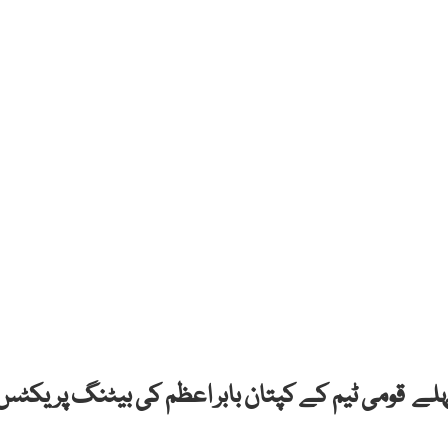
لے قومی ٹیم کے کپتان بابر اعظم کی بیٹنگ پریکٹس