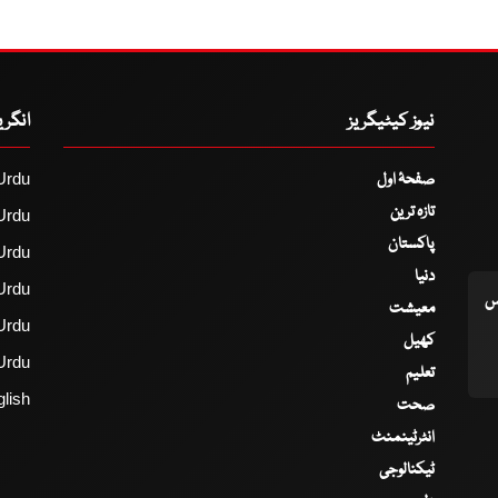
نیوز کیٹیگریز
انگر
صفحۂ اول
Urdu
تازہ ترین
Urdu
پاکستان
Urdu
دنیا
Urdu
اس
معیشت
Urdu
کھیل
Urdu
تعلیم
lish
صحت
انٹرٹینمنٹ
ٹیکنالوجی