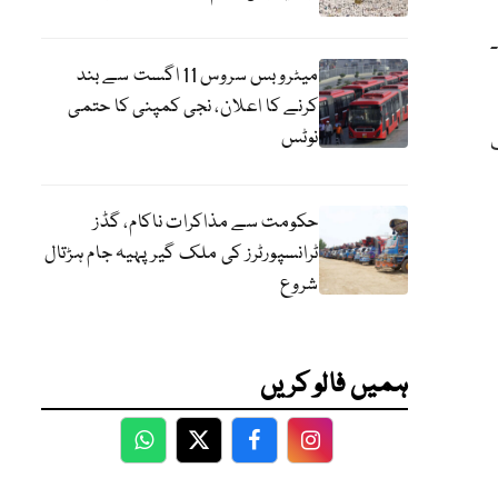
میٹرو بس سروس 11 اگست سے بند
کرنے کا اعلان، نجی کمپنی کا حتمی
نوٹس
حکومت سے مذاکرات ناکام، گڈز
ٹرانسپورٹرز کی ملک گیر پہیہ جام ہڑتال
شروع
ہمیں فالو کریں
WhatsApp
Twitter
Facebook
Facebook