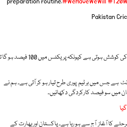
preparation routine.
#WeHaveWeWill
#T20W
بابر اعظم کا کہنا ہے کہ پریکٹس میں 100 فیصد دینے کی کوشش ہوتی ہے کیونکہ پریکٹس میں 100 فیصد ہو
ونٹ ہے جس میں ہر ٹیم پوری طرح تیار ہو کر آتی ہے۔ ہم نے
ن میں سو فیصد کارکردگی دکھائیں۔
گیا
ے کا آغاز آج سے ہو رہا ہے۔ پاکستان اور بھارت کے