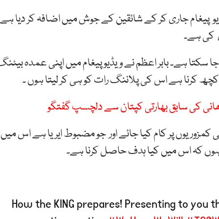
ڈیو پیغام جاری کر کے شائقین کے جوش میں اضافہ کر دیا ہے۔
ی کی ہے۔
جا سکتا ہے۔ بابر اعظم نے ویڈیوپیغام میں اپنی عمدہ بیٹنگ
کچھ کرنا ہے اس کی پلاننگ رات کو ہی کر لیتا ہوں ۔
 دھانی کی سابق بھارتی کپتان سے دلچسپ گفتگو
کمزوریوں پر کام کیا جائے اور جو مضبوط ایریا ہے اس میں
ا ہوں کہ اس میں کیا ہدف حاصل کرنا ہے۔
How the KING prepares! Presenting to you 