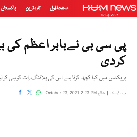
صفحۂ اول
تازہ ترین
پاکستان
8 Aug, 2026
پی سی بی نےبابر اعظم کی 
کردی
پریکٹس میں کیا کچھ کرنا ہے اس کی پلاننگ رات کو ہی کر لیت
|
شائع
October 23, 2021 2:23 PM
ویب ڈیسک