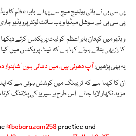
پی سی بی نے ہائی وولٹیج میچ سے پہلے بابر اعظم کا وی
پی سی بی نے سوشل میڈیا ویب سائٹ ٹوئٹر پرویڈیو جار
ویڈیو میں کپتان بابر اعظم کو نیٹ پریکٹس کرتے دیکھا 
کا راز بھی بتاتے ہوئے کہا ہے کہ نیٹ پریکٹس میں کیا 
یہ بھی پڑھیں:
’آپ دھونی ہیں، میں دھانی ہوں‘ شاہنواز
ان کا کہنا ہے کہ ٹریینگ میں کوشش ہوتی ہے کہ اپنی 
مزید نکھار لایا جائے۔ اس طرح ہر سیریز کی پلاننگ کرت
the
@babarazam258
practice and