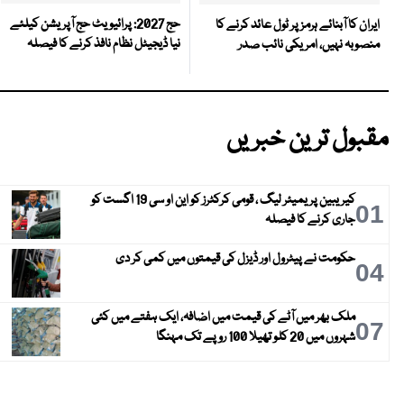
حج 2027: پرائیویٹ حج آپریشن کیلئے
ایران کا آبنائے ہرمز پر ٹول عائد کرنے کا
نیا ڈیجیٹل نظام نافذ کرنے کا فیصلہ
منصوبہ نہیں، امریکی نائب صدر
مقبول ترین خبریں
کیریبین پریمیئر لیگ ، قومی کرکٹرز کو این او سی 19 اگست کو
01
جاری کرنے کا فیصلہ
حکومت نے پیٹرول اور ڈیزل کی قیمتوں میں کمی کر دی
04
ملک بھر میں آٹے کی قیمت میں اضافہ، ایک ہفتے میں کئی
07
شہروں میں 20 کلو تھیلا 100 روپے تک مہنگا