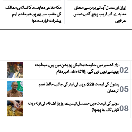
ایران اور عمان آبنائے ہرمز سے متعلق
مکہ دفاعی معاہدے کا اسلامی ممالک
معاہدے کے قریب پہنچ گئے، عباس
کی جانب سے بھرپور خیرمقدم، اہم
عراقچی
پیشرفت قرار دے دیا
آزاد کشمیر میں حکومت بنانیکی پوزیشن میں ہیں ، مینڈیٹ
3
02
چھیننے نہیں دیں گے ، رانا ثناء اللہ ، امیر مقام
پیٹرول کی قیمت 228 روپے فی لیٹر کی جائے، حافظ نعیم
6
05
الرحمان
سونے کی قیمت میں مسلسل تیسرے روز بڑا اضافہ ، فی تولہ ریٹ
9
08
کہاں تک جا پہنچا؟