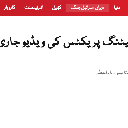
دنیا
ایران-اسرائیل جنگ
کھیل
انٹرٹینمنٹ
کاروبار
بیٹنگ پریکٹس کی ویڈیو جاری
ا ہوں، بابراعظم