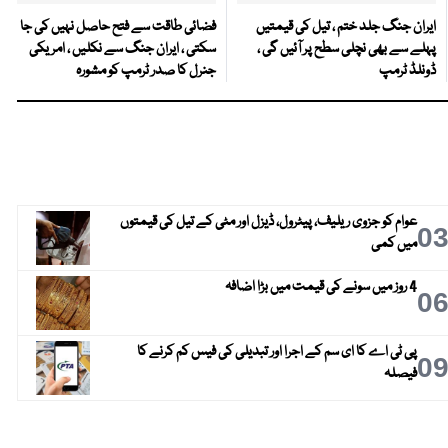
ایران جنگ جلد ختم ، تیل کی قیمتیں
فضائی طاقت سے فتح حاصل نہیں کی جا
پہلے سے بھی نچلی سطح پر آئیں گی ،
سکتی ، ایران جنگ سے نکلیں ، امریکی
ڈونلڈ ٹرمپ
جنرل کا صدر ٹرمپ کو مشورہ
عوام کو جزوی ریلیف، پیٹرول، ڈیزل اور مٹی کے تیل کی قیمتوں
0
میں کمی
4 روز میں سونے کی قیمت میں بڑا اضافہ
0
پی ٹی اے کا ای سم کے اجرا اور تبدیلی کی فیس کم کرنے کا
0
فیصلہ