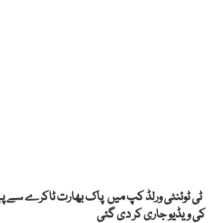
ٹی ٹوئنٹی ورلڈ کپ میں پاک بھارت ٹاکرے سے پہ
کی ویڈیو جاری کر دی گئی