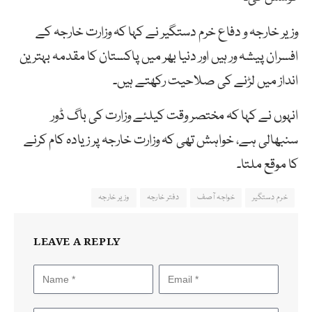
وزیر خارجہ و دفاع خرم دستگیر نے کہا کہ وزارت خارجہ کے
افسران پیشہ ور ہیں اور دنیا بھر میں پاکستان کا مقدمہ بہترین
انداز میں لڑنے کی صلاحیت رکھتے ہیں۔
انہوں نے کہا کہ مختصر وقت کیلئے وزارت کی باگ ڈور
سنبھالی ہے، خواہش تھی کہ وزارت خارجہ پر زیادہ کام کرنے
کا موقع ملتا۔
خرم دستگیر
خواجہ آصف
دفتر خارجہ
وزیر خارجہ
LEAVE A REPLY