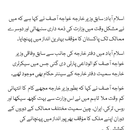
اسلام آباد: سابق وزیر خارجہ خواجہ آصف نے کہا ہے کہ میں
نے مشکل وقت میں وزارت کی ذمہ داری سنبھالی اور دوسرے
ممالک تک پاکستان کا مؤقف بہترین انداز میں پہنچایا۔
اسلام آباد میں دفتر خارجہ کی جانب سے سابق وفاقی وزیر
خواجہ آصف کو الوداعی پارٹی دی گئی جس میں سیکرٹری
خارجہ سمیت دفتر خارجہ کے سینئر حکام بھی موجود تھے۔
خواجہ آصف نے کہا کہ بطور وزیر خارجہ مجھے کام کا انتہائی
کم وقت ملا تاہم میں نے اس وزارت سے بہت کچھ سیکھا اور
روس، ترکی، ایران، چین سمیت مختلف ممالک کے دوروں کے
دوران اپنے ملک کا مؤقف بھرپور انداز میں پہنچانے کی
کوشش کی۔