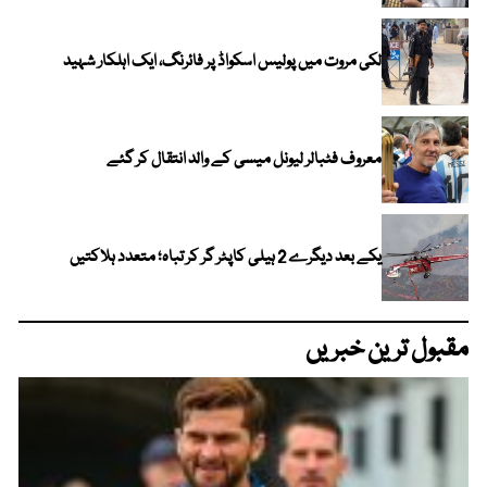
لکی مروت میں پولیس اسکواڈ پر فائرنگ، ایک اہلکار شہید
معروف فٹبالر لیونل میسی کے والد انتقال کر گئے
یکے بعد دیگرے 2 ہیلی کاپٹر گر کر تباہ؛ متعدد ہلاکتیں
مقبول ترین خبریں