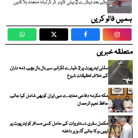
یکے بعد دیگرے 2 ہیلی کاپٹر گر کر تباہ؛ متعدد ہلاکتیں
ہمیں فالو کریں
WhatsApp
Twitter
Facebook
Faceboo
متعلقہ خبریں
سڈنی ایئرپورٹ پر 2 طیارے ٹکرانے سے بال بال بچے، ذمہ داران
کے خلاف تحقیقات شروع
مکہ مکرمہ دفاعی معاہدے میں ایران کو بھی شامل کیا جائے،
حافظ نعیم الرحمان
مکمل سفری دستاویزات کے حامل کسی مسافر کو ایئرپورٹ پر
نہیں روکا جائے گا، وزیر داخلہ