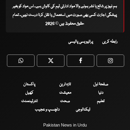
ہم نیوز پر شائع یا نشر ہونے والا مواد ادارتی ٹیم کی کاوش ہے۔ اس مواد کو بغیر
پیشگی اجازت کسی بھی صورت میں استعمال یا نقل کرنا درست نہیں۔ تمام
حقوق محفوظ ہیں © 2026
رابطہ کریں
پرائیویسی پالیسی
WhatsApp
Twitter
Facebook
Faceboo
صفحۂ اول
تازہ ترین
پاکستان
دنیا
معیشت
کھیل
تعلیم
صحت
انٹرٹینمنٹ
ٹیکنالوجی
دلچسپ و عجیب
Pakistan News in Urdu