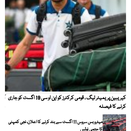
کیریبین پریمیئر لیگ ، قومی کرکٹرز کو این او سی 19 اگست کو جاری
آز
کرنے کا فیصلہ
چھی
میٹرو بس سروس 11 اگست سے بند کرنے کا اعلان، نجی کمپنی
کا حتمی نوٹس