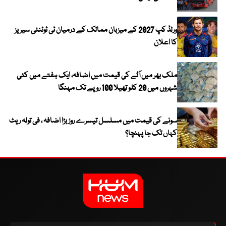
ورلڈ کپ 2027 کے میزبان ممالک کے درمیان ٹی ٹوئنٹی سیریز
کا اعلان
ملک بھر میں آٹے کی قیمت میں اضافہ، ایک ہفتے میں کئی
شہروں میں 20 کلو تھیلا 100 روپے تک مہنگا
سونے کی قیمت میں مسلسل تیسرے روز بڑا اضافہ ، فی تولہ ریٹ
کہاں تک جا پہنچا؟