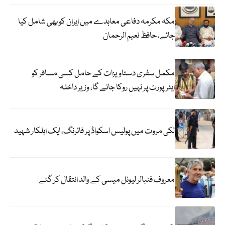
مکہ مکرمہ دفاعی معاہدے میں ایران کو بھی شامل کیا
جائے، حافظ نعیم الرحمان
مکمل سفری دستاویزات کے حامل کسی مسافر کو
ایئرپورٹ پر نہیں روکا جائے گا، وزیر داخلہ
لکی مروت میں پولیس اسکواڈ پر فائرنگ، ایک اہلکار شہید
معروف فٹبالر لیونل میسی کے والد انتقال کر گئے