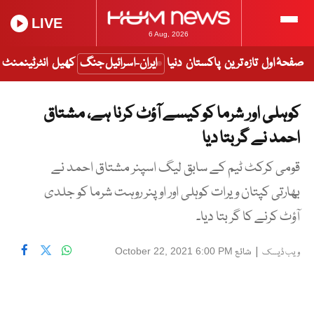
LIVE
6 Aug, 2026
صفحۂ اول
تازہ ترین
پاکستان
دنیا
ایران-اسرائیل جنگ
کھیل
انٹرٹینمنٹ
کوہلی اور شرما کو کیسے آؤٹ کرنا ہے، مشتاق
احمد نے گر بتا دیا
قومی کرکٹ ٹیم کے سابق لیگ اسپنر مشتاق احمد نے
بھارتی کپتان ویرات کوہلی اور اوپنر روہت شرما کو جلدی
آؤٹ کرنے کا گر بتا دیا۔
|
شائع
October 22, 2021 6:00 PM
ویب ڈیسک