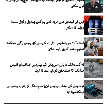
مائیک اسمتھ کو قومی ٹیسٹ ٹیم کا بیٹنگ کوچ بنائے جانے کا
قوی امکان
تیل کی قیمتوں میں مزید کمی ہو گئی، پیٹرول و ڈیزل سستا
ہونے کا امکان
اسلام آباد میں تعلیمی ادارے کل سے کھل جائیں گے، محکمہ
تعلیم سندھ کا بھی اہم اعلان
4 اگست تک دریاؤں میں پانی کے بہاؤ میں اضافے اور فلیش
فلڈنگ کا خدشہ، این ڈی ایم اے کا الرٹ
فولڈ ایبل کے بعد اب رولیبل فون؟ سام سنگ کی نئی ڈیوائس نے
تہلکہ مچا دیا