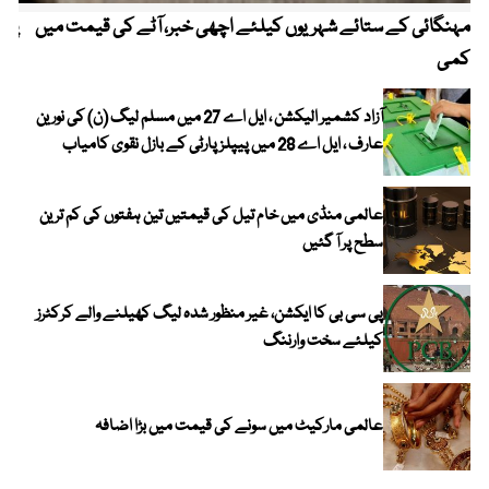
مہنگائی کے ستائے شہریوں کیلئے اچھی خبر، آٹے کی قیمت میں
پیٹ
کمی
آزاد کشمیر الیکشن ، ایل اے 27 میں مسلم لیگ (ن) کی نورین
عارف ، ایل اے 28 میں پیپلز پارٹی کے بازل نقوی کامیاب
عالمی منڈی میں خام تیل کی قیمتیں تین ہفتوں کی کم ترین
سطح پر آ گئیں
پی سی بی کا ایکشن، غیر منظور شدہ لیگ کھیلنے والے کرکٹرز
کیلئے سخت وارننگ
عالمی مارکیٹ میں سونے کی قیمت میں بڑا اضافہ