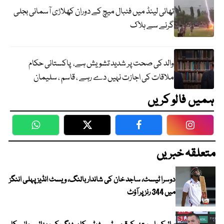
تھائی لینڈ میں فٹبال میچ کے دوران کھلاڑی آسمانی بجلی
گرنے سے ہلاک
والد کی صحت پر شدید تشویش ہے، پاکستانی حکام
ملاقات کی اجازت نہیں دے رہے ، قاسم ، سلیمان
ہمیں فالو کریں
WhatsApp
Twitter
Facebook
Faceboo
متعلقہ خبریں
دوسرا ٹیسٹ، ساجد خان کی شاندار بالنگ، ویسٹ انڈیز پہلی اننگز
میں 344 رنز پر آؤٹ