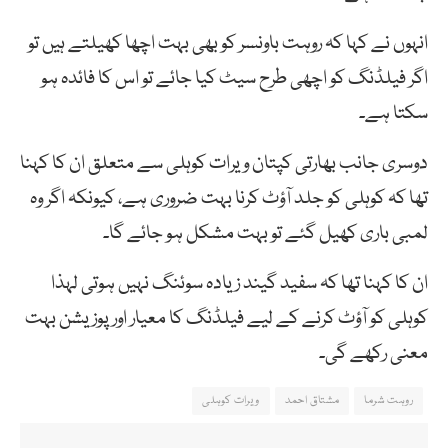
انہوں نے کہا کہ روہت باونسر کو بھی بہت اچھا کھیلتے ہیں تو
اگر فیلڈنگ کو اچھی طرح سیٹ کیا جائے تو اس کا فائدہ ہو
سکتا ہے۔
دوسری جانب بھارتی کپتان ویرات کوہلی سے متعلق ان کا کہنا
تھا کہ کوہلی کو جلد آؤٹ کرنا بہت ضروری ہے، کیونکہ اگر وہ
لمبی باری کھیل گئے تو بہت مشکل ہو جائے گا۔
ان کا کہنا تھا کہ سفید گیند زیادہ سوئنگ نہیں ہوتی لہذا
کوہلی کو آؤٹ کرنے کے لیے فیلڈنگ کا معیار اور پوزیشن بہت
معنی رکھے گی۔
روہت شرما
مشتاق احمد
ویرات کوہلی