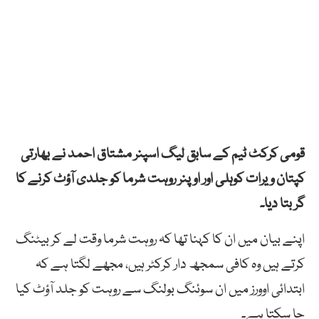
قومی کرکٹ ٹیم کے سابق لیگ اسپنر مشتاق احمد نے بھارتی
کپتان ویرات کوہلی اور اوپنر روہت شرما کو جلدی آؤٹ کرنے کا
گر بتا دیا۔
اپنے بیان میں ان کا کہنا تھا کہ روہت شرما وقت لے کر بیٹنگ
کرتے ہیں وہ کافی سمجھ دار کرکٹر ہیں، مجھے لگتا ہے کہ
ابتدائی اوورز میں ان سوئنگ بولنگ سے روہت کو جلد آؤٹ کیا
جا سکتا ہے۔