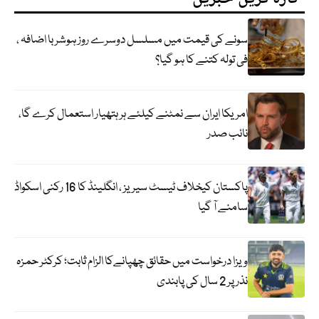
سونے کی قیمت میں مسلسل دوسرے روز ہوشربا اضافہ ،
فی تولہ کتنے کا ہو گیا؟
امریکا ایران سے نمٹنے کیلئے ہر ہتھیار استعمال کرے گا،
نائب صدر
پاکستان کیخلاف ٹیسٹ سیریز ، انگلینڈ کا 16 رکنی اسکواڈ
سامنے آ گیا
ویزا درخواست میں حقائق چھپانےکا الزام ثابت؛ کرکٹر حمزہ
نذر پر 2 سال کی پابندی