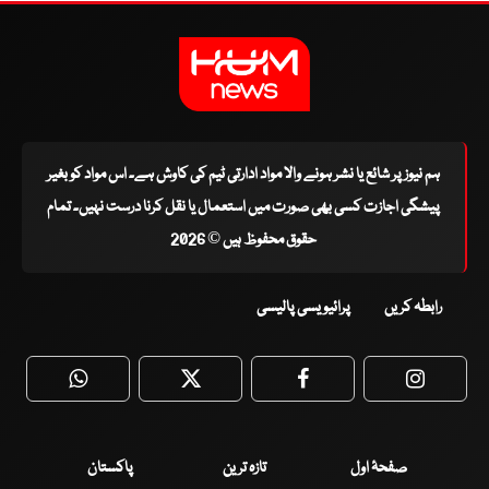
ہم نیوز پر شائع یا نشر ہونے والا مواد ادارتی ٹیم کی کاوش ہے۔ اس مواد کو بغیر
پیشگی اجازت کسی بھی صورت میں استعمال یا نقل کرنا درست نہیں۔ تمام
حقوق محفوظ ہیں © 2026
رابطہ کریں
پرائیویسی پالیسی
WhatsApp
Twitter
Facebook
Faceboo
صفحۂ اول
تازہ ترین
پاکستان