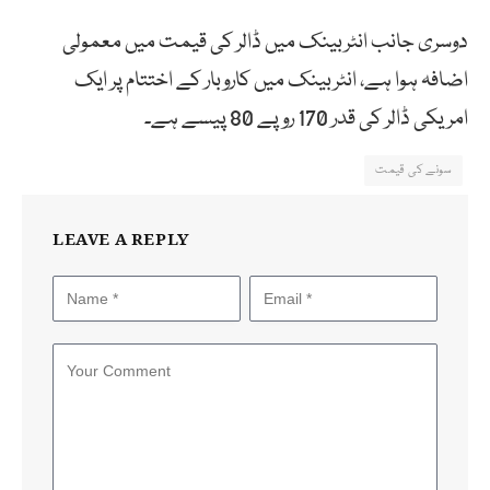
دوسری جانب انٹربینک میں ڈالر کی قیمت میں معمولی
اضافہ ہوا ہے، انٹربینک میں کاروبار کے اختتام پر ایک
امریکی ڈالر کی قدر 170 روپے 80 پیسے ہے۔
سونے کی قیمت
LEAVE A REPLY