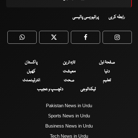
رابطہ کریں
پرائیویسی پالیسی
WhatsApp
Twitter
Facebook
Faceboo
صفحۂ اول
تازہ ترین
پاکستان
دنیا
معیشت
کھیل
تعلیم
صحت
انٹرٹینمنٹ
ٹیکنالوجی
دلچسپ و عجیب
Pakistan News in Urdu
Sports News in Urdu
Business News in Urdu
Tech News in Urdu