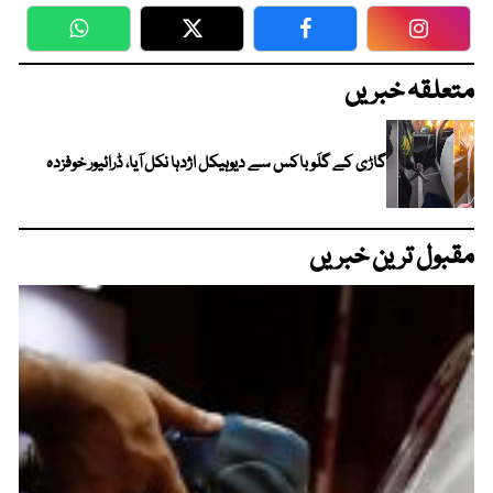
WhatsApp
Twitter
Facebook
Faceboo
متعلقہ خبریں
گاڑی کے گلَو باکس سے دیوہیکل اژدہا نکل آیا، ڈرائیور خوفزدہ
مقبول ترین خبریں