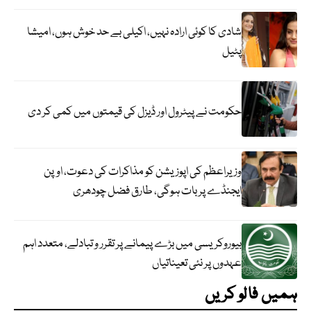
شادی کا کوئی ارادہ نہیں، اکیلی بے حد خوش ہوں، امیشا
پٹیل
حکومت نے پیٹرول اور ڈیزل کی قیمتوں میں کمی کر دی
وزیراعظم کی اپوزیشن کو مذاکرات کی دعوت، اوپن
ایجنڈے پر بات ہوگی، طارق فضل چودھری
بیوروکریسی میں بڑے پیمانے پر تقرر و تبادلے، متعدد اہم
عہدوں پر نئی تعیناتیاں
ہمیں فالو کریں