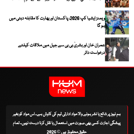
ویمنز ایشیا کپ 2026، پاکستان اور بھارت کا مقابلہ دبئی میں
ہو گا
عمران خان اور بشریٰ بی بی سے جیل میں ملاقات کیلئے
درخواست دائر
ہم نیوز پر شائع یا نشر ہونے والا مواد ادارتی ٹیم کی کاوش ہے۔ اس مواد کو بغیر
پیشگی اجازت کسی بھی صورت میں استعمال یا نقل کرنا درست نہیں۔ تمام
حقوق محفوظ ہیں © 2026