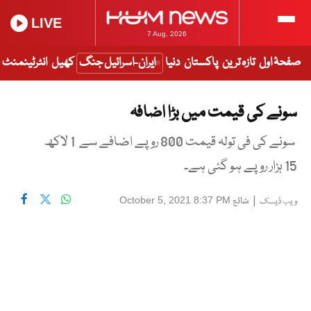
LIVE
7 Aug, 2026
صفحۂ اول
تازہ ترین
پاکستان
دنیا
ایران-اسرائیل جنگ
کھیل
انٹرٹینمنٹ
سونے کی قیمت میں بڑا اضافہ
سونے کی فی تولہ قیمت 800 روپے اضافے سے 1 لاکھ
15 ہزار روپے ہو گئی ہے۔
|
شائع
October 5, 2021 8:37 PM
ویب ڈیسک