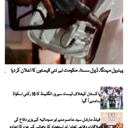
پیٹرول مہنگا، ڈیزل سستا، حکومت نے نئی قیمتوں کا اعلان کر دیا
پنج
پاکستان کیخلاف ٹیسٹ سیریز ، انگلینڈ کا 16 رکنی اسکواڈ
سامنے آ گیا
فیلڈ مارشل سید عاصم منیر اور صومالیہ کے وزیر دفاع کی
ملاقات، دفاعی تعاون اور استعدادِ کار بڑھانے کے عزم کا اعادہ