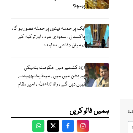
پہنچا؟
ایک پر حملہ تینوں پر حملہ تصور ہو گا،
پاکستان ، سعودی عرب اور ترکیہ کے
درمیان دفاعی معاہدہ
آزاد کشمیر میں حکومت بنانیکی
پوزیشن میں ہیں ، مینڈیٹ چھیننے
نہیں دیں گے ، رانا ثناء اللہ ، امیر مقام
ہمیں فالو کریں
L
WhatsApp
Twitter
Facebook
Facebook