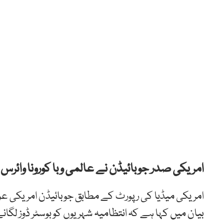
امریکی صدر جوبائیڈن نے عالمی وبا کورونا وائرس ک
امریکی میڈیا کی رپورٹ کے مطابق جوبائیڈن امریکی عوام 
بیان میں کہا ہے کہ انتظامیہ شہریوں کو بوسٹر ڈوز ل