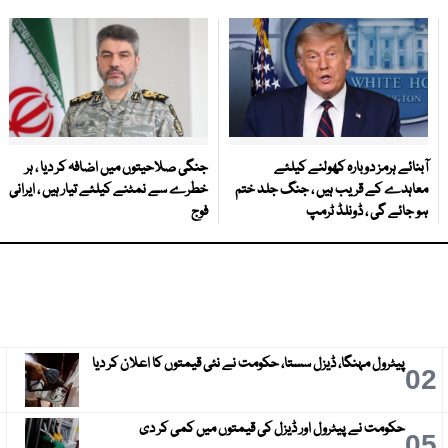
آبنائے ہرمز دوبارہ کھولنے کیلئے
جنگی صلاحیتوں میں اضافہ کر دیا ، ہر
معاہدے کے قریب ہیں ، جنگ جلد ختم
خطرے سے نمٹنے کیلئے تیار ہیں ، ایرانی
ہو جائے گی ، ڈونلڈ ٹرمپ
فوج
پیٹرول مہنگا، ڈیزل سستا، حکومت نے نئی قیمتوں کا اعلان کر دیا
3
02
حکومت نے پیٹرول اور ڈیزل کی قیمتوں میں کمی کر دی
6
05