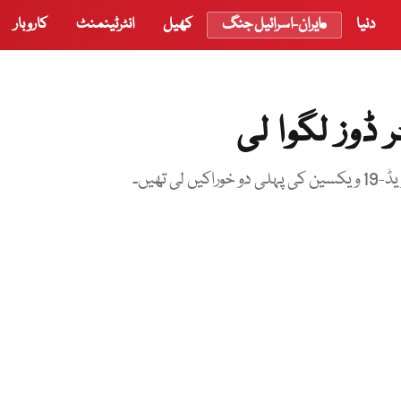
دنیا
ایران-اسرائیل جنگ
کھیل
انٹرٹینمنٹ
کاروبار
 ڈوز لگوا لی
تھیں۔