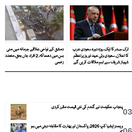
ترک صدر کا ایک روزہ دورہ سعودی عرب
دمشق کے نواحی علاقے جرمانہ میں منی
کا اعلان، سعودی ولی عہد اور وزیراعظم
بس میں دھماکہ، 2 افراد جاں بحق، متعدد
شہباز شریف سے اہم ملاقات کریں گے
زخمی
پنجاب حکومت نے گندم کی نئی قیمت مقرر کردی
0
ویمنز ایشیا کپ 2026، پاکستان اور بھارت کا مقابلہ دبئی میں ہو
0