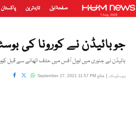
صفحۂ اول
تازہ ترین
پاکستان
7 Aug, 2026
جوبائیڈن نے کورونا کی بوسٹر
بائیڈن نے جنوری میں اوول آفس میں حلف اٹھانے سے قبل کوویڈ-19 ویکسین کی پہلی دو خوراکیں لی 
|
شائع
September 27, 2021 11:57 PM
ویب ڈیسک