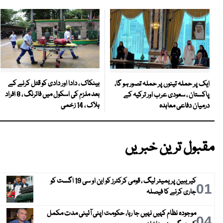
بینکاک ، دادا اور دادی کو قتل کرنے کے
ایک پر حملہ تینوں پر حملہ تصور ہو گا،
بعد ملزم کی اسکول میں فائرنگ ، 8 افراد
پاکستان ، سعودی عرب اور ترکیہ کے
ہلاک ، 14 زخمی
درمیان دفاعی معاہدہ
مقبول ترین خبریں
کیریبین پریمیئر لیگ ، قومی کرکٹرز کو این او سی 19 اگست کو
01
جاری کرنے کا فیصلہ
موجودہ نظام کہیں نہیں جا رہا، حکومت اپنی آئینی مدت مکمل
04