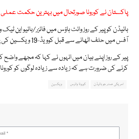
پاکستان نے کورونا صورتحال میں بہترین حکمت عملی اپنائ
بائیڈن کو پیر کے روز وائٹ ہاؤس میں فائزر/بائیو این ٹی
آفس میں حلف اٹھانے سے قبل کوویڈ-19 ویکسین کی پہلی دو خوراکیں لی تھیں۔
پیر کے روز اپنے بیان میں انہوں نے کہا کہ مجھے واضح ک
کرنے کی ضرورت ہے کہ زیادہ سے زیادہ لوگوں کو کورونا
امریکی صدر جو بائیڈن
کورونا وائرس
ویکسین