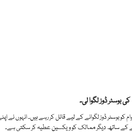
ی بوسٹر ڈوز لگوا لی۔
کو بوسٹر ڈوز لگوانے کے لیے قائل کر رہے ہیں۔ انہوں نے اپن
گانے کے ساتھ دیگر ممالک کو ویکسین عطیہ کر سکتی ہے۔