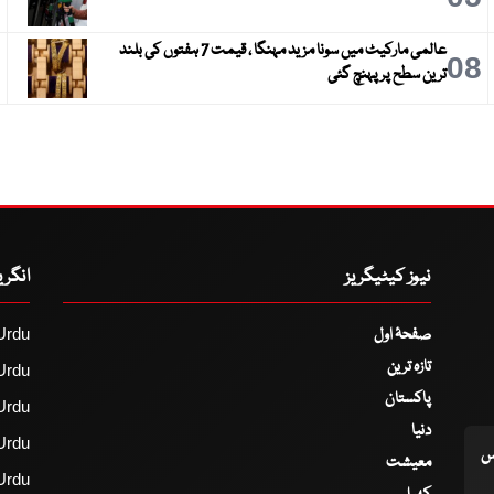
عالمی مارکیٹ میں سونا مزید مہنگا ، قیمت 7 ہفتوں کی بلند
9
08
ترین سطح پر پہنچ گئی
نیوز کیٹیگریز
انگر
صفحۂ اول
Urdu
تازہ ترین
Urdu
پاکستان
Urdu
دنیا
Urdu
اس
معیشت
Urdu