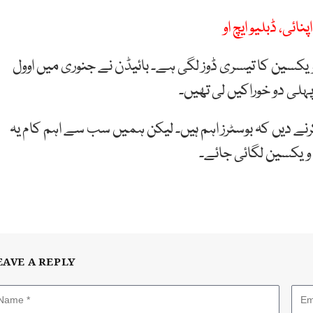
ی، ڈبلیو ایچ او
ک ویکسین کا تیسری ڈوز لگی ہے۔ بائیڈن نے جنوری میں اوول
رنے دیں کہ بوسٹرز اہم ہیں۔ لیکن ہمیں سب سے اہم کام یہ
 ویکسین لگائی جائے۔
EAVE A REPLY