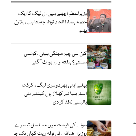
وزیراعظم اچھے ہیں، ن لیگ کا ایک
حصہ ہمارا اتحاد توڑنا چاہتا ہے، بلاول
بھٹو
کون سی چیز مہنگی ہوئی ،کونسی
سستی؟ ہفتہ وار رپورٹ آگئی
پہلے اپنی پھر دوسری لیگ ، کرکٹ
آسٹریلیا نے کھلاڑیوں کیلئے نئی
پالیسی نافذ کر دی
ے
سونے کی قیمت میں مسلسل تیسرے
روز بڑا اضافہ ، فی تولہ ریٹ کہاں تک جا