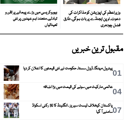
بیوروکریسی میں بڑے پیمانے پر تقرر و
وزیراعظم کی اپوزیشن کو مذاکرات کی
تبادلے، متعدد اہم عہدوں پر نئی
دعوت، اوپن ایجنڈے پر بات ہوگی، طارق
تعیناتیاں
فضل چودھری
مقبول ترین خبریں
پیٹرول مہنگا، ڈیزل سستا، حکومت نے نئی قیمتوں کا اعلان کر دیا
01
عالمی مارکیٹ میں سونے کی قیمت میں بڑا اضافہ
04
پاکستان کیخلاف ٹیسٹ سیریز ، انگلینڈ کا 16 رکنی اسکواڈ
07
سامنے آ گیا