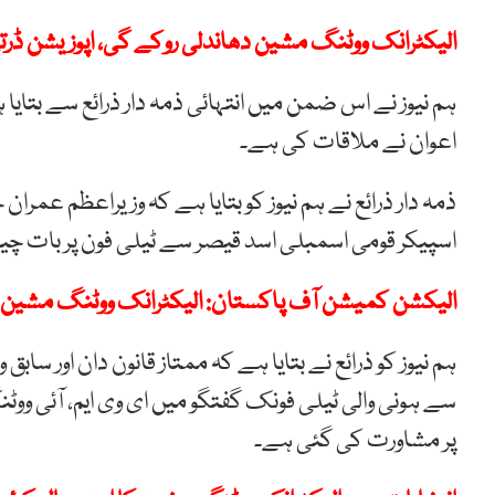
الیکٹرانک ووٹنگ مشین دھاندلی روکے گی، اپوزیشن ڈرتی
ہم نیوز نے اس ضمن میں انتہائی ذمہ دار ذرائع سے بتایا 
اعوان نے ملاقات کی ہے۔
ذمہ دار ذرائع نے ہم نیوز کو بتایا ہے کہ وزیراعظم عمران 
اسپیکر قومی اسمبلی اسد قیصر سے ٹیلی فون پر بات چ
الیکشن کمیشن آف پاکستان: الیکٹرانک ووٹنگ مشین 
ہم نیوز کو ذرائع نے بتایا ہے کہ ممتاز قانون دان اور سابق
سے ہونی والی ٹیلی فونک گفتگو میں ای وی ایم، آئی ووٹنگ
پر مشاورت کی گئی ہے۔