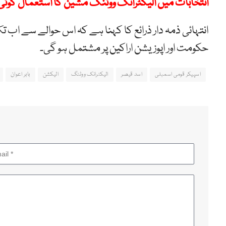
انتخابات میں الیکٹرانک ووٹنگ مشین کا استعمال کوئی خل
انتہائی ذمہ دار ذرائع کا کہنا ہے کہ اس حوالے سے ا
حکومت اور اپوزیشن اراکین پر مشتمل ہو گی۔
اسپیکر قومی اسمبلی
اسد قیصر
الیکٹرانک ووٹنگ
الیکشن
بابر اعوان