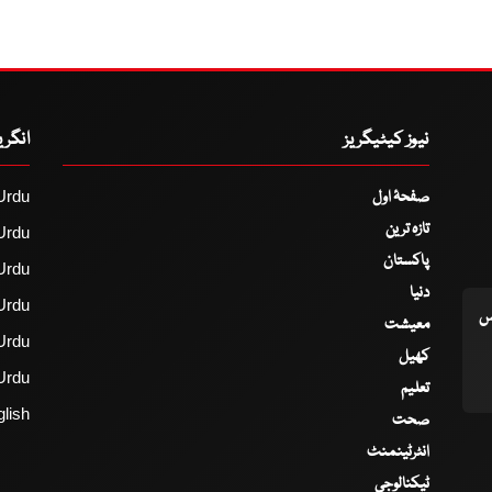
نیوز کیٹیگریز
انگر
صفحۂ اول
Urdu
تازہ ترین
Urdu
پاکستان
Urdu
دنیا
Urdu
اس
معیشت
Urdu
کھیل
Urdu
تعلیم
lish
صحت
انٹرٹینمنٹ
ٹیکنالوجی