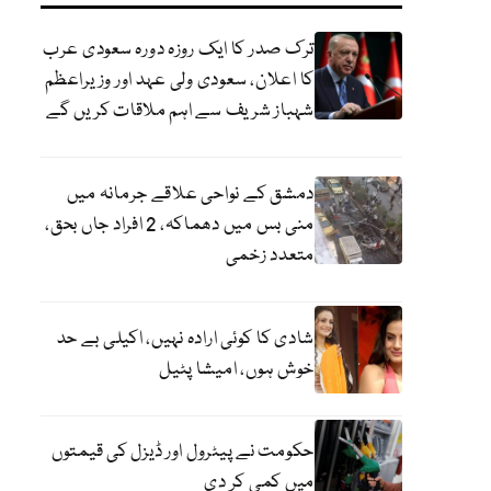
ترک صدر کا ایک روزہ دورہ سعودی عرب
کا اعلان، سعودی ولی عہد اور وزیراعظم
شہباز شریف سے اہم ملاقات کریں گے
دمشق کے نواحی علاقے جرمانہ میں
منی بس میں دھماکہ، 2 افراد جاں بحق،
متعدد زخمی
شادی کا کوئی ارادہ نہیں، اکیلی بے حد
خوش ہوں، امیشا پٹیل
حکومت نے پیٹرول اور ڈیزل کی قیمتوں
میں کمی کر دی