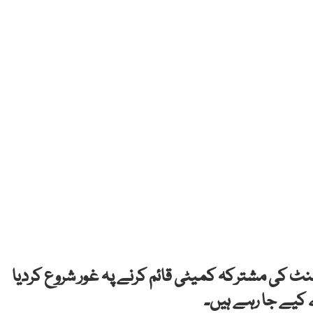
منٹ کی مشترکہ کمیٹی قائم کرنے پہ غور شروع کردیا
یے جا رہے ہیں۔