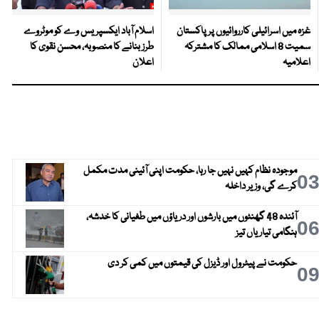
غزہ میں اسرائیلی کارروائیوں پر پاکستان
اسلام آباد ایکسپریس وے کو موٹروے
سمیت 8 اسلامی ممالک کا مشترکہ
طرز بنانے کا منصوبہ، محسن نقوی کا
اعلامیہ
اعلان
موجودہ نظام کہیں نہیں جا رہا، حکومت اپنی آئینی مدت مکمل
0
کرے گی، وزیر داخلہ
آئندہ 48 گھنٹوں میں بارشوں اور دریاؤں میں طغیانی کا خدشہ،
0
ہنگامی تیاریاں تیز
حکومت نے پیٹرول اور ڈیزل کی قیمتوں میں کمی کر دی
0