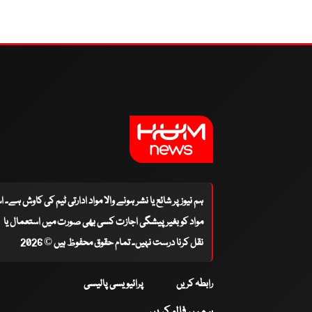
ہم نیوز پر شائع یا نشر ہونے والا مواد ادارتی ٹیم کی کاوش ہے۔ 
مواد کو بغیر پیشگی اجازت کسی بھی صورت میں استعمال یا
نقل کرنا درست نہیں۔ تمام حقوق محفوظ ہیں © 2026
رابطہ کریں
پرائیویسی پالیسی
ہمیں فالو کریں