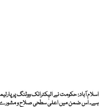
اسلام آباد: حکومت نے الیکٹرانک ووٹنگ پر پارلی
ہے۔ اس ضمن میں اعلیٰ سطحی صلاح و مشورے ک