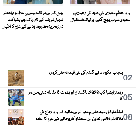
وزیراعظم سعودی ولی عہد کی دعوت پر
چین کے صدر کا خصوصی خط وزیراعظم
سعودی عرب پہنچ گئے، پر تپاک استقبال
شہباز شریف کے نام، پاک چین شراکت
داری مزید مضبوط بنانے کے عزم کا اظہار
پنجاب حکومت نے گندم کی نئی قیمت مقرر کردی
3
02
ویمنز ایشیا کپ 2026، پاکستان اور بھارت کا مقابلہ دبئی میں ہو
6
05
گا
فیلڈ مارشل سید عاصم منیر اور صومالیہ کے وزیر دفاع کی
9
08
ملاقات، دفاعی تعاون اور استعدادِ کار بڑھانے کے عزم کا اعادہ