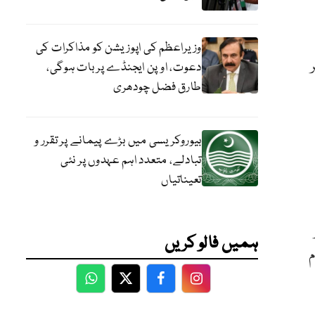
وزیراعظم کی اپوزیشن کو مذاکرات کی
دعوت، اوپن ایجنڈے پر بات ہوگی،
طارق فضل چودھری
بیوروکریسی میں بڑے پیمانے پر تقرر و
تبادلے، متعدد اہم عہدوں پر نئی
تعیناتیاں
ہمیں فالو کریں
م
WhatsApp
Twitter
Facebook
Facebook