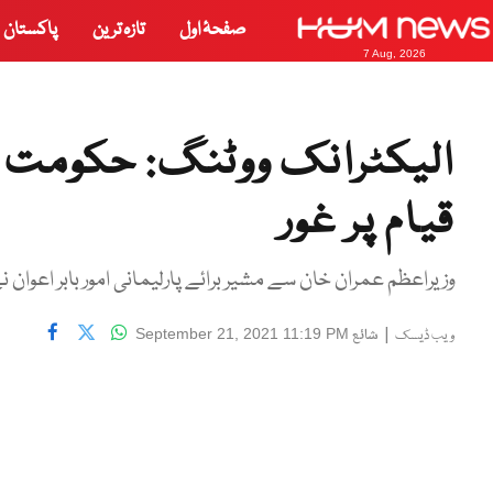
صفحۂ اول
تازہ ترین
پاکستان
7 Aug, 2026
الیکٹرانک ووٹنگ: حکومت ک
قیام پر غور
وزیراعظم عمران خان سے مشیر برائے پارلیمانی امور بابر اعوان 
|
شائع
September 21, 2021 11:19 PM
ویب ڈیسک