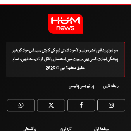
ہم نیوز پر شائع یا نشر ہونے والا مواد ادارتی ٹیم کی کاوش ہے۔ اس مواد کو بغیر
پیشگی اجازت کسی بھی صورت میں استعمال یا نقل کرنا درست نہیں۔ تمام
حقوق محفوظ ہیں © 2026
رابطہ کریں
پرائیویسی پالیسی
WhatsApp
Twitter
Facebook
Faceboo
صفحۂ اول
تازہ ترین
پاکستان