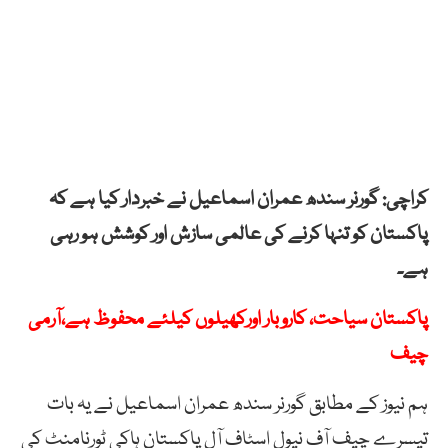
کراچی: گورنر سندھ عمران اسماعیل نے خبردار کیا ہے کہ
پاکستان کو تنہا کرنے کی عالمی سازش اور کوشش ہو رہی
ہے۔
پاکستان سیاحت، کاروبار اورکھیلوں کیلئے محفوظ ہے،آرمی
چیف
ہم نیوز کے مطابق گورنر سندھ عمران اسماعیل نے یہ بات
تیسرے چیف آف نیول اسٹاف آل پاکستان ہاکی ٹورنامنٹ کی