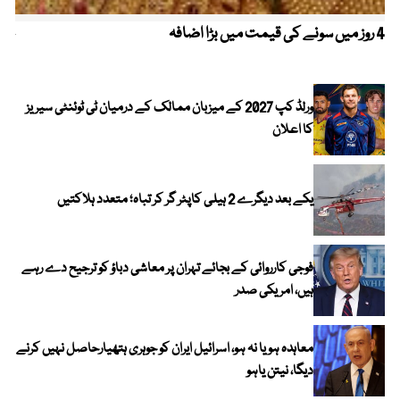
4 روز میں سونے کی قیمت میں بڑا اضافہ
خیب
الا
ورلڈ کپ 2027 کے میزبان ممالک کے درمیان ٹی ٹوئنٹی سیریز
کا اعلان
یکے بعد دیگرے 2 ہیلی کاپٹر گر کر تباہ؛ متعدد ہلاکتیں
فوجی کارروائی کے بجائے تہران پر معاشی دباؤ کو ترجیح دے رہے
ہیں، امریکی صدر
معاہدہ ہو یا نہ ہو، اسرائیل ایران کو جوہری ہتھیارحاصل نہیں کرنے
دیگا، نیتن یاہو