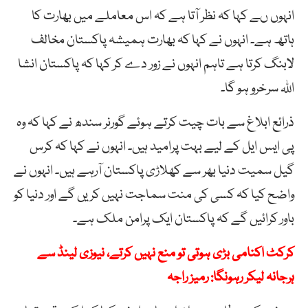
انہوں ںے کہا کہ نظر آتا ہے کہ اس معاملے میں بھارت کا
ہاتھ ہے۔ انہوں نے کہا کہ بھارت ہمیشہ پاکستان مخالف
لابنگ کرتا ہے تاہم انہوں نے زور دے کر کہا کہ پاکستان انشا
اللہ سرخرو ہو گا۔
ذرائع ابلاغ سے بات چیت کرتے ہوئے گورنر سندھ نے کہا کہ وہ
پی ایس ایل کے لیے بہت پرامید ہیں۔ انہوں نے کہا کہ کرس
گیل سمیت دنیا بھر سے کھلاڑی پاکستان آرہے ہیں۔ انہوں نے
واضح کیا کہ کسی کی منت سماجت نہیں کریں گے اور دنیا کو
باور کرائیں گے کہ پاکستان ایک پرامن ملک ہے۔
کرکٹ اکنامی بڑی ہوتی تو منع نہیں کرتے، نیوزی لینڈ سے
ہرجانہ لیکر رہونگا: رمیز راجہ