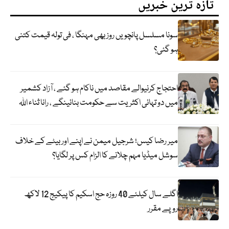
تازہ ترین خبریں
سونا مسلسل پانچویں روز بھی مہنگا ، فی تولہ قیمت کتنی
ہو گئی؟
احتجاج کرنیوالے مقاصد میں ناکام ہو گئے ، آزاد کشمیر
میں دو تہائی اکثریت سے حکومت بنائینگے ، رانا ثناء اللہ
میر رضا کیس؛ شرجیل میمن نے اپنے اور بیٹے کے خلاف
سوشل میڈیا مہم چلانے کا الزام کس پر لگایا؟
اگلے سال کیلئے 40 روزہ حج اسکیم کا پیکیج 12 لاکھ
روپے مقرر