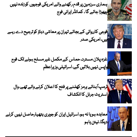
ہماری سرزمین پر قدم رکھنے والے امریکی فوجیوں کو زندہ نہیں
چھوڑا جائے گا ، کمانڈر ایرانی فوج
فوجی کارروائی کے بجائے تہران پر معاشی دباؤ کو ترجیح دے رہے
ہیں، امریکی صدر
غزہ پلان مسترد، حماس کے مکمل غیر مسلح ہونے تک فوج
واپس نہیں بلائیں گے، اسرائیلی وزیراعظم
ٹرمپ آبنائے ہرمز کھلنے پر فتح کا اعلان کرنے والے تھے، وال
اسٹریٹ جرنل کا انکشاف
معاہدہ ہو یا نہ ہو، اسرائیل ایران کو جوہری ہتھیارحاصل نہیں کرنے
دیگا، نیتن یاہو