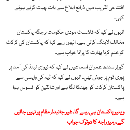
افتتاحی تقریب میں ذرائع ابلاغ سے بات چیت کرتے ہوئے
کہی۔
انہوں نے کہا کہ فاشسٹ مودی حکومت ہرجگہ پاکستان
مخالف لابنگ کرتی ہے۔ انہوں ںے کہا کہ پاکستان کی کرکٹ
کو ختم کرنا بھارت کا پرانا خواب ہے۔
گورنر سندھ عمران اسماعیل نے کہا کہ نیوزی لینڈ کی آمد پر
پوری قوم پر جوش تھی۔ انہوں نے کہا کہ ٹیم کی واپسی سے
پاکستان کرکٹ کو جھٹکا لگا ہے اور شائقین کو افسوس ہوا
ہے۔
وینیو پاکستان ہی رہے گا، غیر جانبدار مقام پر نہیں جائیں
گے، رمیز راجہ کا دوٹوک جواب