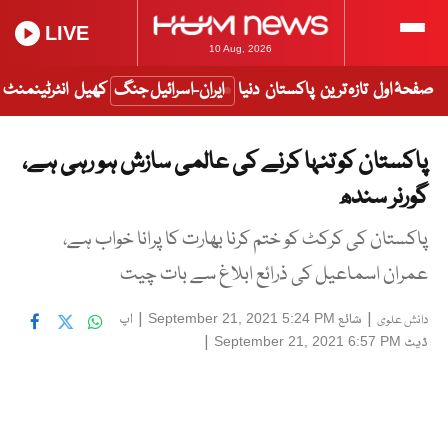
LIVE
10 Aug, 2026
صفحۂ اول
تازہ ترین
پاکستان
دنیا
ایران-اسرائیل جنگ
کھیل
انٹرٹینمنٹ
پاکستان کو تنہا کرنے کی عالمی سازش ہو رہی ہے،
گورنر سندھ
پاکستان کی کرکٹ کو ختم کرنا بھارت کا پرانا خواب ہے،
عمران اسماعیل کی ذرائع ابلاغ سے بات چیت
|
شائع
|
اپ
September 21, 2021 5:24 PM
دانش علوی
ڈیٹ
|
September 21, 2021 6:57 PM