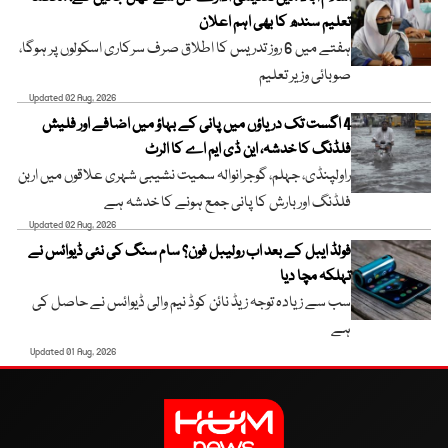
تعلیم سندھ کا بھی اہم اعلان
ہفتے میں 6 روز تدریس کا اطلاق صرف سرکاری اسکولوں پر ہوگا،
صوبائی وزیر تعلیم
Updated 02 Aug, 2026
4 اگست تک دریاؤں میں پانی کے بہاؤ میں اضافے اور فلیش
فلڈنگ کا خدشہ، این ڈی ایم اے کا الرٹ
راولپنڈی، جہلم، گوجرانوالہ سمیت نشیبی شہری علاقوں میں اربن
فلڈنگ اور بارش کا پانی جمع ہونے کا خدشہ ہے
Updated 02 Aug, 2026
فولڈ ایبل کے بعد اب رولیبل فون؟ سام سنگ کی نئی ڈیوائس نے
تہلکہ مچا دیا
سب سے زیادہ توجہ زیڈ نائن کوڈ نیم والی ڈیوائس نے حاصل کی
ہے
Updated 01 Aug, 2026