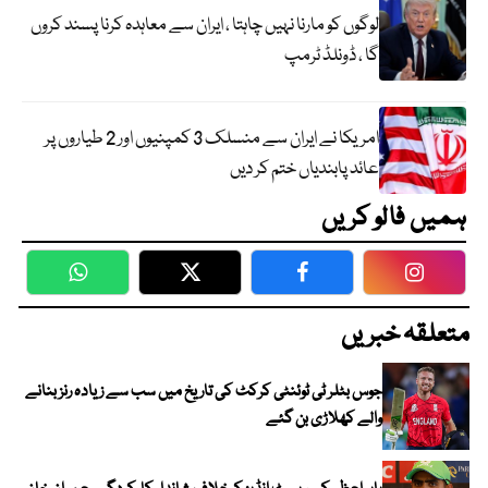
لوگوں کو مارنا نہیں چاہتا ، ایران سے معاہدہ کرنا پسند کروں
گا ، ڈونلڈ ٹرمپ
امریکا نے ایران سے منسلک 3 کمپنیوں اور 2 طیاروں پر
عائد پابندیاں ختم کر دیں
ہمیں فالو کریں
WhatsApp
Twitter
Facebook
Faceboo
متعلقہ خبریں
جوس بٹلر ٹی ٹوئنٹی کرکٹ کی تاریخ میں سب سے زیادہ رنز بنانے
والے کھلاڑی بن گئے