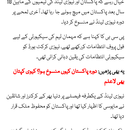
خیال رہے کہ پاکستان اور نیوزی لینڈ کی ٹیمیوں کے مابین 18
سال بعد پاکستان میں میچ ہونے جا رہا تھا۔ آخری لمحے پر
دورہ نیوزی لینڈ نے منسوخ کر دیا۔
پی سی بی کا کہنا ہے کہ مہمان ٹیم کی سیکیورٹی کے لیے
فول پروف انتظامات کررکھے تھے، نیوزی کرکٹ بورڈ کو
سیکیورٹی انتظامات کی یقین دہانی کرائی تھی۔
یہ بھی پڑھیں:
دورہ پاکستان کیوں منسوخ ہوا؟ کیوی کپتان
بھی لاعلم
نیوزی لینڈ کے یکطرفہ فیصلے پر دنیا بھر کے کرکٹرز اور شائقین
نے مایوسی کا اظہار کیا تھا اور پاکستان کو محفوظ ملک قرار
دیا تھا۔