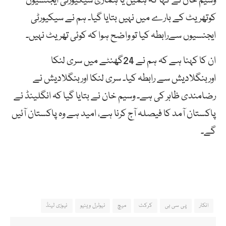
وسیم خان نے کہا کہ ہمیں یا ہماری سیکیورٹی ایجنسیوں
کوتھریٹ کے بارے میں نہیں بتایا گیا۔ ہم نے سیکیورٹی
ایجنسیوں سےرابطہ کیا تو واضح ہوا کہ کوئی تھریٹ نہیں۔
ان کا کہنا ہے کہ ہم نے 24گھنٹے میں سری لنکا
اوربنگلادیش سے رابطہ کیا۔ سری لنکا اوربنگلادیش نے
رضامندی ظاہر کی ہے۔ وسیم خان نے بتایا گیا کہ انگلینڈ نے
پاکستان آمد کا فیصلہ آج کرنا ہے، امید ہے وہ پاکستان آئیں
گے۔
انکار
پی سی بی
کرکٹ
میچ
نیوٹرل وینیو
نیوزی لینڈ