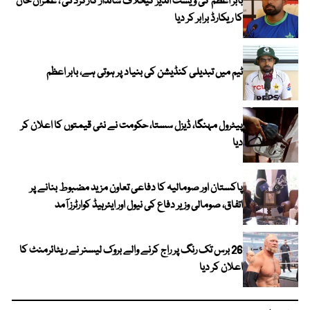
بابر اعظم کی ویسٹ انڈیز کیخلاف شاندار کارکردگی ، عمران خان
کا ریکارڈ برابر کر دیا
ٹیم میں تبدیلی کنڈیشن کی بنیاد پر ہوتی ہے، بابر اعظم
پیٹرول مہنگا، ڈیزل سستا، حکومت نے نئی قیمتوں کا اعلان کر
دیا
پاکستان اور صومالیہ کا دفاعی تعاون مزید مضبوط بنانے پر
اتفاق، صومالی وزیر دفاع کی نیول اور ایئرہیڈ کوارٹرز آمد
26 برس تک رنگ پر راج کرنے والے بروک لیسنر نے ریٹائرمنٹ کا
اعلان کر دیا