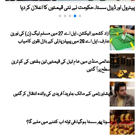
پیٹرول اور ڈیزل سستا، حکومت نے نئی قیمتوں کا اعلان کر دیا
آزاد کشمیر الیکشن ، ایل اے 27 میں مسلم لیگ (ن) کی نورین
عارف ، ایل اے 28 میں پیپلز پارٹی کے بازل نقوی کامیاب
عالمی منڈی میں خام تیل کی قیمتیں تین ہفتوں کی کم ترین
سطح پر آ گئیں
پشاور زلمی کے مالک جاوید آفریدی کی والدہ انتقال کر گئیں
سونا پھر سستا ہوگیا،فی تولہ اب کتنے میں ملے گا؟