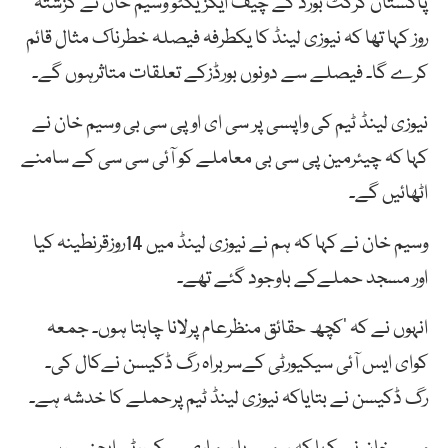
پاکستان کرکٹ بورڈ کے چیف ایگزیکٹو وسیم خان نے گزشتہ
روز کہا تھا کہ نیوزی لینڈ کا یکطرفہ فیصلہ خطرناک مثال قائم
کرے گا۔ فیصلے سے دونوں بورڈزکے تعلقات متاثرہوں گے۔
نیوزی لینڈ ٹیم کی واپسی پر سی ای اوپی سی بی وسیم خان نے
کہا کہ چیئرمین پی سی بی معاملے کو آئی سی سی کے سامنے
اٹھائیں گے۔
وسیم خان نے کہا کہ ہم نے نیوزی لینڈ میں 14روزقرنطینہ کیا
اور مسجد حملےکے باوجود گئے تھے۔
انہوں نے کہ ’کچھ حقائق منظرعام پرلانا چاہتا ہوں۔ جمعہ
کوای ایس آئی سیکیورٹی کےسربراہ رگ ڈکیسن نےکال کی۔
رگ ڈکیسن نے بتایاکہ نیوزی لینڈ ٹیم پرحملے کا خدشہ ہے۔