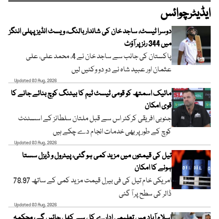
ایڈیٹرچوائس
دوسرا ٹیسٹ، ساجد خان کی شاندار بالنگ، ویسٹ انڈیز پہلی اننگز
میں 344 رنز پر آؤٹ
پاکستان کی جانب سے ساجد خان نے 4، محمد علی، علی
عثمان اور عبید شاہ نے دو دو وکٹیں لیں
Updated 03 Aug, 2026
مائیک اسمتھ کو قومی ٹیسٹ ٹیم کا بیٹنگ کوچ بنائے جانے کا
قوی امکان
جنوبی افریقی کرکٹر اس سے قبل ملتان سلطانز کے اسسٹنٹ
کوچ کے طور پر بھی خدمات انجام دے چکے ہیں
Updated 03 Aug, 2026
تیل کی قیمتوں میں مزید کمی ہو گئی، پیٹرول و ڈیزل سستا
ہونے کا امکان
امریکی خام تیل کی فی بیرل قیمت مزید کمی کے ساتھ 78.97
ڈالر کی سطح پر آ گئی
Updated 03 Aug, 2026
اسلام آباد میں تعلیمی ادارے کل سے کھل جائیں گے، محکمہ