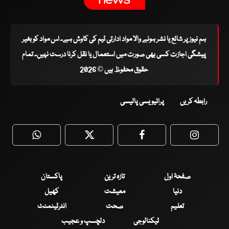
ہم نیوز پر شائع یا نشر ہونے والا مواد ادارتی ٹیم کی کاوش ہے۔ اس مواد کو بغیر
پیشگی اجازت کسی بھی صورت میں استعمال یا نقل کرنا درست نہیں۔ تمام
حقوق محفوظ ہیں © 2026
رابطہ کریں
پرائیویسی پالیسی
WhatsApp
Twitter
Facebook
Faceboo
صفحۂ اول
تازہ ترین
پاکستان
دنیا
معیشت
کھیل
تعلیم
صحت
انٹرٹینمنٹ
ٹیکنالوجی
دلچسپ و عجیب