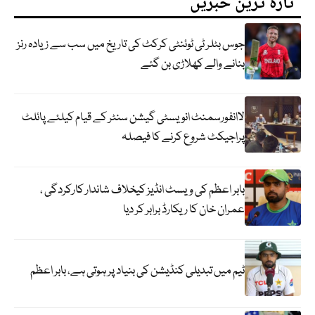
تازہ ترین خبریں
جوس بٹلر ٹی ٹوئنٹی کرکٹ کی تاریخ میں سب سے زیادہ رنز
بنانے والے کھلاڑی بن گئے
لاانفورسمنٹ انویسٹی گیشن سنٹر کے قیام کیلئے پائلٹ
پراجیکٹ شروع کرنے کا فیصلہ
بابر اعظم کی ویسٹ انڈیز کیخلاف شاندار کارکردگی ،
عمران خان کا ریکارڈ برابر کر دیا
ٹیم میں تبدیلی کنڈیشن کی بنیاد پر ہوتی ہے، بابر اعظم