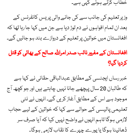
خطاب کرتے ہوئے کہی ہے۔
وزیر تعلیم کی جانب سے کی جانے والی پریس کانفرنس کے
بعد ان تمام افواہوں نے دم توڑ دیا ہے جن میں کہا جا رہا تھا کہ
افغانستان میں خواتین پر تعلیم کے دروازے بند ہو جائیں گے۔
افغانستان کے مفرور نائب صدر امراللہ صالح کے بھائی کو قتل
کردیا گیا؟
خبر رساں ایجنسی کے مطابق عبدالباقی حقانی نے کہا ہے
کہ طالبان 20 سال پیچھے جانا نہیں چاہتے ہیں اور جو کچھ آج
موجود ہے اس کے مطابق آغاز کریں گے۔ انہوں نے نئی
تعلیمی پالیسی کے حوالے سے کہا کہ خواتین کے لیے حجاب
لازمی ہوگا تاہم انہوں نے واضح نہیں کیا کہ آیا صرف سر
ڈھانپنا ہوگا یا پورے چہرے کا نقاب لازمی ہوگا۔