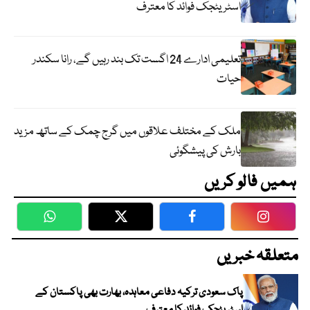
اسٹریٹجک فوائد کا معترف
تعلیمی ادارے 24 اگست تک بند رہیں گے، رانا سکندر
حیات
ملک کے مختلف علاقوں میں گرج چمک کے ساتھ مزید
بارش کی پیشگوئی
ہمیں فالو کریں
WhatsApp
Twitter
Facebook
Faceboo
متعلقہ خبریں
پاک سعودی ترکیہ دفاعی معاہدہ، بھارت بھی پاکستان کے