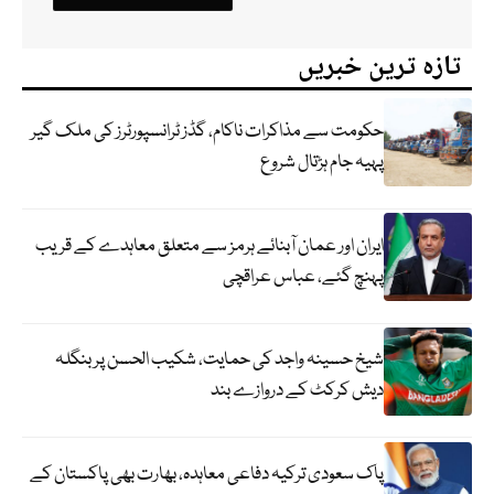
تازہ ترین خبریں
حکومت سے مذاکرات ناکام، گڈز ٹرانسپورٹرز کی ملک گیر
پہیہ جام ہڑتال شروع
ایران اور عمان آبنائے ہرمز سے متعلق معاہدے کے قریب
پہنچ گئے، عباس عراقچی
شیخ حسینہ واجد کی حمایت، شکیب الحسن پر بنگلہ
دیش کرکٹ کے دروازے بند
پاک سعودی ترکیہ دفاعی معاہدہ، بھارت بھی پاکستان کے