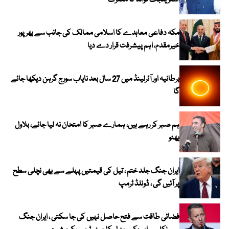
اسٹریٹجک فوائد کا معترف
مکہ دفاعی معاہدے کا اسلامی ممالک کی جانب سے بھرپور
خیرمقدم، اہم پیشرفت قرار دے دیا
برطانیہ اور آئرلینڈ میں 27 سال بعد نایاب سورج گرہن دیکھا جائے
گا
ہم صبر کر رہے ہیں، ہمارے صبر کا امتحان نہ لیا جائے، بلاول
بھٹو
ایران جنگ جلد ختم ، تیل کی قیمتیں پہلے سے بھی نچلی سطح
پر آئیں گی ، ڈونلڈ ٹرمپ
فضائی طاقت سے فتح حاصل نہیں کی جا سکتی ، ایران جنگ