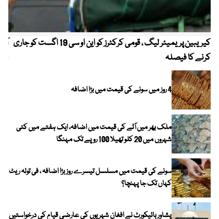
کیریبین پریمیئر لیگ ، قومی کرکٹرز کو این او سی 19 اگست کو جاری
آز
کرنے کا فیصلہ
چھی
4 روز میں سونے کی قیمت میں بڑا اضافہ
ملک بھر میں آٹے کی قیمت میں اضافہ، ایک ہفتے میں کئی
شہروں میں 20 کلو تھیلا 100 روپے تک مہنگا
سونے کی قیمت میں مسلسل تیسرے روز بڑا اضافہ ، فی تولہ ریٹ
کہاں تک جا پہنچا؟
پشاور ہائیکورٹ نے افغان شہریوں کی عارضی قیام کی درخواستیں