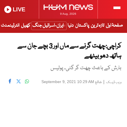
LIVE
9 Aug, 2026
صفحۂ اول
تازہ ترین
پاکستان
دنیا
ایران-اسرائیل جنگ
کھیل
انٹرٹینمنٹ
کراچی:چھت گرنے سے ماں اور 3 بچے جان سے
ہاتھ دھو بیٹھے
بارش کے باعث چھت گر گئی۔ پولیس
|
شائع
September 9, 2021 10:29 AM
ویب ڈیسک