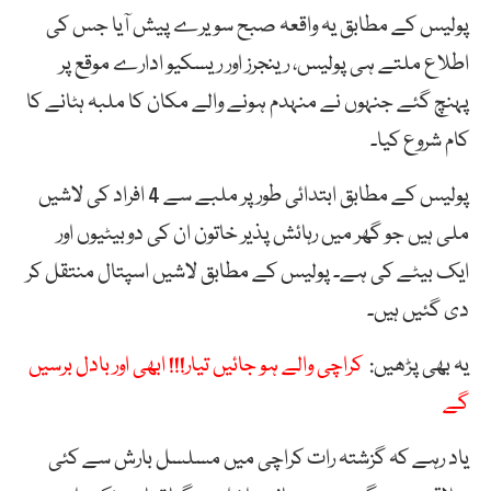
پولیس کے مطابق یہ واقعہ صبح سویرے پیش آیا جس کی
اطلاع ملتے ہی پولیس، رینجرز اور ریسکیو ادارے موقع پر
پہنچ گئے جنہوں نے منہدم ہونے والے مکان کا ملبہ ہٹانے کا
کام شروع کیا۔
پولیس کے مطابق ابتدائی طور پر ملبے سے 4 افراد کی لاشیں
ملی ہیں جو گھر میں رہائش پذیر خاتون ان کی دوبیٹیوں اور
ایک بیٹے کی ہے۔ پولیس کے مطابق لاشیں اسپتال منتقل کر
دی گئیں ہیں۔
یہ بھی پڑھیں:
کراچی والے ہو جائیں تیار!!! ابھی اور بادل برسیں
گے
یاد رہے کہ گزشتہ رات کراچی میں مسلسل بارش سے کئی