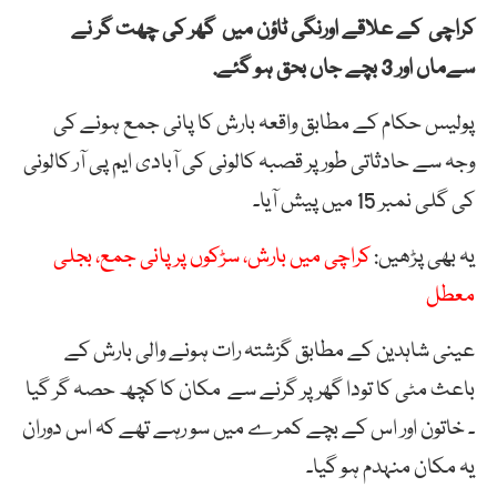
کراچی کے علاقے اورنگی ٹاؤن میں گھر کی چھت گر نے
سےماں اور 3 بچے جاں بحق ہو گئے.
پولیس حکام کے مطابق واقعہ بارش کا پانی جمع ہونے کی
وجہ سے حادثاتی طور پر قصبہ کالونی کی آبادی ایم پی آر کالونی
کی گلی نمبر 15 میں پیش آیا۔
یہ بھی پڑھیں:
کراچی میں بارش، سڑکوں پر پانی جمع، بجلی
معطل
عینی شاہدین کے مطابق گزشتہ رات ہونے والی بارش کے
باعث مٹی کا تودا گھر پر گرنے سے مکان کا کچھ حصہ گر گیا
۔ خاتون اور اس کے بچے کمرے میں سو رہے تھے کہ اس دوران
یہ مکان منہدم ہو گیا۔