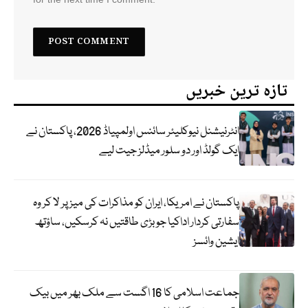
تازہ ترین خبریں
انٹرنیشنل نیوکلیئر سائنس اولمپیاڈ 2026، پاکستان نے
ایک گولڈ اور دو سلور میڈلز جیت لیے
پاکستان نے امریکا، ایران کو مذاکرات کی میز پر لا کر وہ
سفارتی کردار اداکیا جو بڑی طاقتیں نہ کرسکیں، ساؤتھ
ایشین وائسز
جماعت اسلامی کا 16 اگست سے ملک بھر میں بیک