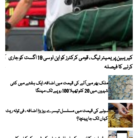
کیریبین پریمیئر لیگ ، قومی کرکٹرز کو این او سی 19 اگست کو جاری
آز
کرنے کا فیصلہ
چھی
ملک بھر میں آٹے کی قیمت میں اضافہ، ایک ہفتے میں کئی
شہروں میں 20 کلو تھیلا 100 روپے تک مہنگا
سونے کی قیمت میں مسلسل تیسرے روز بڑا اضافہ ، فی تولہ ریٹ
کہاں تک جا پہنچا؟