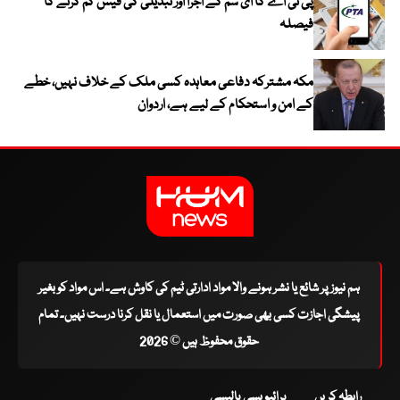
پی ٹی اے کا ای سم کے اجرا اور تبدیلی کی فیس کم کرنے کا
فیصلہ
مکہ مشترکہ دفاعی معاہدہ کسی ملک کے خلاف نہیں، خطے
کے امن و استحکام کے لیے ہے، اردوان
ہم نیوز پر شائع یا نشر ہونے والا مواد ادارتی ٹیم کی کاوش ہے۔ اس مواد کو بغیر
پیشگی اجازت کسی بھی صورت میں استعمال یا نقل کرنا درست نہیں۔ تمام
حقوق محفوظ ہیں © 2026
رابطہ کریں
پرائیویسی پالیسی