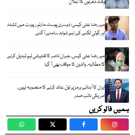
وقت دھرنوں کا اعلان
میر رضا علی کیس: دوسری پوسٹ مارٹم رپورٹ میں تشدد
اور گولی لگنے کے اہم شواہد سامنے آگئے
میر رضا علی کیس، جبران ناصر کا تفتیشی ٹیم تبدیل کرنے
کا مطالبہ، والدین کا موقف بھی آ گیا
ایران کا آبنائے ہرمز پر ٹول عائد کرنے کا منصوبہ نہیں،
امریکی نائب صدر
ہمیں فالو کریں
WhatsApp
Twitter
Facebook
Faceboo