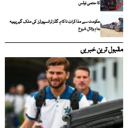
کا حتمی نوٹس
حکومت سے مذاکرات ناکام، گڈز ٹرانسپورٹرز کی ملک گیر پہیہ
جام ہڑتال شروع
مقبول ترین خبریں