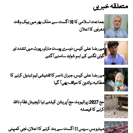
متعلقہ خبریں
جماعت اسلامی کا 16 اگست سے ملک بھر میں بیک وقت
دھرنوں کا اعلان
میر رضا علی کیس: دوسری پوسٹ مارٹم رپورٹ میں تشدد اور
گولی لگنے کے اہم شواہد سامنے آگئے
میر رضا علی کیس، جبران ناصر کا تفتیشی ٹیم تبدیل کرنے کا
مطالبہ، والدین کا موقف بھی آ گیا
حج 2027: پرائیویٹ حج آپریشن کیلئے نیا ڈیجیٹل نظام نافذ
کرنے کا فیصلہ
میٹرو بس سروس 11 اگست سے بند کرنے کا اعلان، نجی کمپنی