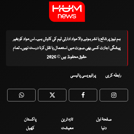
ہم نیوز پر شائع یا نشر ہونے والا مواد ادارتی ٹیم کی کاوش ہے۔ اس مواد کو بغیر
پیشگی اجازت کسی بھی صورت میں استعمال یا نقل کرنا درست نہیں۔ تمام
حقوق محفوظ ہیں © 2026
رابطہ کریں
پرائیویسی پالیسی
WhatsApp
Twitter
Facebook
Faceboo
صفحۂ اول
تازہ ترین
پاکستان
دنیا
معیشت
کھیل