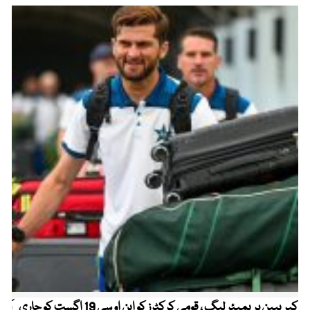
کیریبین پریمیئر لیگ ، قومی کرکٹرز کو این او سی 19 اگست کو جاری
آز