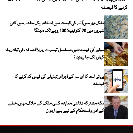
کرنے کا فیصلہ
چھی
ملک بھر میں آٹے کی قیمت میں اضافہ، ایک ہفتے میں کئی
شہروں میں 20 کلو تھیلا 100 روپے تک مہنگا
سونے کی قیمت میں مسلسل تیسرے روز بڑا اضافہ ، فی تولہ ریٹ
کہاں تک جا پہنچا؟
پی ٹی اے کا ای سم کے اجرا اور تبدیلی کی فیس کم کرنے کا
فیصلہ
مکہ مشترکہ دفاعی معاہدہ کسی ملک کے خلاف نہیں، خطے
کے امن و استحکام کے لیے ہے، اردوان