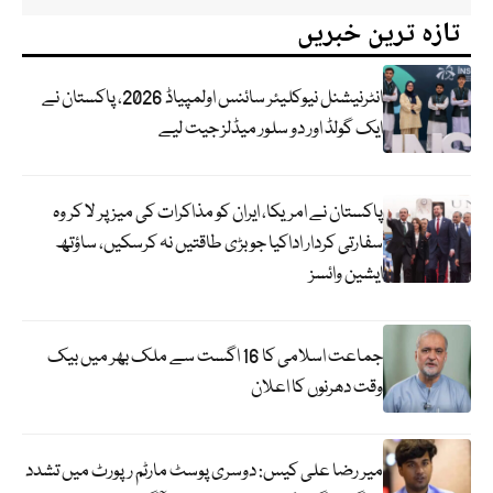
تازہ ترین خبریں
انٹرنیشنل نیوکلیئر سائنس اولمپیاڈ 2026، پاکستان نے
ایک گولڈ اور دو سلور میڈلز جیت لیے
پاکستان نے امریکا، ایران کو مذاکرات کی میز پر لا کر وہ
سفارتی کردار اداکیا جو بڑی طاقتیں نہ کرسکیں، ساؤتھ
ایشین وائسز
جماعت اسلامی کا 16 اگست سے ملک بھر میں بیک
وقت دھرنوں کا اعلان
میر رضا علی کیس: دوسری پوسٹ مارٹم رپورٹ میں تشدد