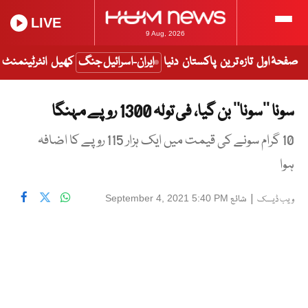
LIVE
9 Aug, 2026
صفحۂ اول
تازہ ترین
پاکستان
دنیا
ایران-اسرائیل جنگ
کھیل
انٹرٹینمنٹ
سونا ‘‘سونا‘‘ بن گیا، فی تولہ 1300 روپے مہنگا
10 گرام سونے کی قیمت میں ایک ہزار 115 روپے کا اضافہ
ہوا
|
شائع
September 4, 2021 5:40 PM
ویب ڈیسک