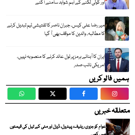
اور گولی لگنے کے اہم شواہد سامنے آگئے
میر رضا علی کیس، جبران ناصر کا تفتیشی ٹیم تبدیل کرنے
کا مطالبہ، والدین کا موقف بھی آ گیا
ایران کا آبنائے ہرمز پر ٹول عائد کرنے کا منصوبہ نہیں،
امریکی نائب صدر
ہمیں فالو کریں
WhatsApp
Twitter
Facebook
Faceboo
متعلقہ خبریں
عوام کو جزوی ریلیف، پیٹرول، ڈیزل اور مٹی کے تیل کی قیمتوں
میں کمی