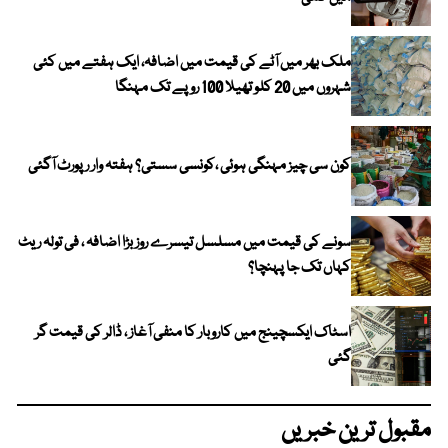
ملک بھر میں آٹے کی قیمت میں اضافہ، ایک ہفتے میں کئی
شہروں میں 20 کلو تھیلا 100 روپے تک مہنگا
کون سی چیز مہنگی ہوئی ،کونسی سستی؟ ہفتہ وار رپورٹ آگئی
سونے کی قیمت میں مسلسل تیسرے روز بڑا اضافہ ، فی تولہ ریٹ
کہاں تک جا پہنچا؟
اسٹاک ایکسچینج میں کاروبار کا منفی آغاز ، ڈالر کی قیمت گر
گئی
مقبول ترین خبریں