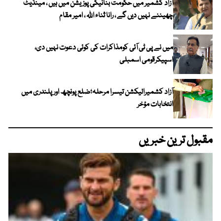
آزاد کشمیر میں حکومت بنانیکی پوزیشن میں ہیں ، مینڈیٹ
چھیننے نہیں دیں گے ، رانا ثناء اللہ ، امیر مقام
میں نے پی ٹی آئی کومذاکرات کی کوئی دعوت نہیں دی،
اسپیکرقومی اسمبلی
آزاد کشمیرالیکشن تیسرا مرحلہ؛ضلع پونچھ اور پلندری میں
انتخابات مؤخر
مقبول ترین خبریں