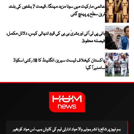
عالمی مارکیٹ میں سونا مزید مہنگا ، قیمت 7 ہفتوں کی بلند
ترین سطح پر پہنچ گئی
بانی پی ٹی آئی اور بشریٰ بی بی کی قیدِ تنہائی کیس، دلائل مکمل،
فیصلہ محفوظ
پاکستان کیخلاف ٹیسٹ سیریز ، انگلینڈ کا 16 رکنی اسکواڈ
سامنے آ گیا
ہم نیوز پر شائع یا نشر ہونے والا مواد ادارتی ٹیم کی کاوش ہے۔ اس مواد کو بغیر