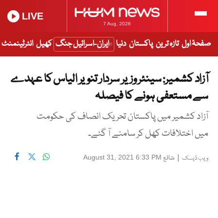
LIVE
7 Aug, 2026
صفحۂ اول
تازہ ترین
پاکستان
دنیا
ایران-اسرائیل جنگ
کھیل
انٹرٹینمنٹ
آزاد کشمیر: سینئر وزیر سردار تنویر الیاس کا عہدے
سے مستعفی ہونے کا فیصلہ
آزاد کشمیر میں پاکستان تحریک انصاف کی حکومت
میں اختلافات کھل کر سامنے آ گئے۔
|
شائع
August 31, 2021 6:33 PM
ویب ڈیسک