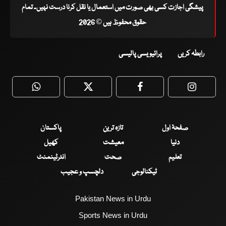
پیشگی اجازت کسی بھی صورت میں استعمال یا نقل کرنا درست نہیں۔ تمام
حقوق محفوظ ہیں © 2026
رابطہ کریں
پرائیویسی پالیسی
WhatsApp
Twitter
Facebook
Faceboo
صفحۂ اول
تازہ ترین
پاکستان
دنیا
معیشت
کھیل
تعلیم
صحت
انٹرٹینمنٹ
ٹیکنالوجی
دلچسپ و عجیب
Pakistan News in Urdu
Sports News in Urdu