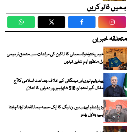
ہمیں فالو کریں
WhatsApp
Twitter
Facebook
Faceboo
متعلقہ خبریں
خیبرپختونخوا اسمبلی کا اراکین کی مراعات سے متعلق ترمیمی
بل منظور، اہم شقیں تبدیل
پیٹرولیم لیوی اور مہنگائی کے خلاف جماعت اسلامی کا آج
ملک گیر احتجاج، 510 شاہراہوں پر دھرنوں کا اعلان
وزیراعظم اچھے ہیں، ن لیگ کا ایک حصہ ہمارا اتحاد توڑنا چاہتا
ہے، بلاول بھٹو