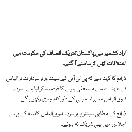
آزاد کشمیر میں پاکستان تحریک انصاف کی حکومت میں
اختلافات کھل کر سامنے آ گئے۔
ذرائع کا کہنا ہے کہ پی ٹی آئی کے سینئر وزیر سردار تنویر الیاس
نے عہدے سے مستعفی ہونے کا فیصلہ کر لیا ہے۔ سردار
تنویر الیاس ممبر اسمبلی کے طور کام جاری رکھیں گے۔
ذرائع کے مطابق سینئر وزیر سردار تنویر الیاس کابینہ کے پہلے
اجلاس میں بھی شریک نہ ہوئے۔