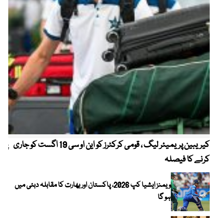
کیریبین پریمیئر لیگ ، قومی کرکٹرز کو این او سی 19 اگست کو جاری
پیٹ
کرنے کا فیصلہ
ویمنز ایشیا کپ 2026، پاکستان اور بھارت کا مقابلہ دبئی میں
ہو گا