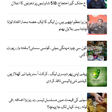
آج ملک گیر احتجاج، 510 شاہراہوں پر دھرنوں کا اعلان
وزیراعظم اچھے ہیں، ن لیگ کا ایک حصہ ہمارا اتحاد توڑنا
چاہتا ہے، بلاول بھٹو
کون سی چیز مہنگی ہوئی ،کونسی سستی؟ ہفتہ وار رپورٹ
آگئی
پہلے اپنی پھر دوسری لیگ ، کرکٹ آسٹریلیا نے کھلاڑیوں
کیلئے نئی پالیسی نافذ کر دی
سونے کی قیمت میں مسلسل تیسرے روز بڑا اضافہ ، فی
تولہ ریٹ کہاں تک جا پہنچا؟