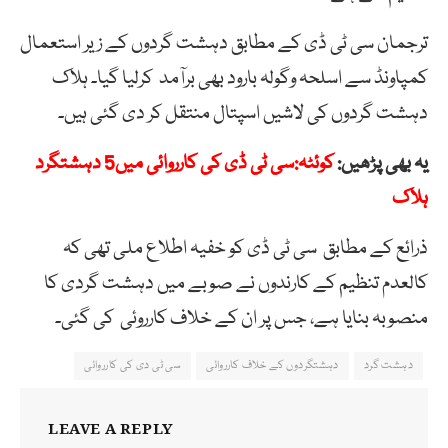
ترجمان سی ٹی ڈی کے مطابق دہشت گردوں کے زیر استعمال
کمپاونڈ سے اسلحہ وگولہ بارود بھی برآمد کرلیا گیا۔ ہلاک
دہشت گردوں کی لاشیں اسپتال منتقل کر دی گئی ہیں۔
یہ بھی پڑھیں:
کوئٹہ:سی ٹی ڈی کی کارروائی میں5 دہشتگرد
ہلاک
ذرائع کے مطابق سی ٹی ڈی کو خفیہ اطلاع ملی تھی کہ
کالعدم تنظیم کے کارندوں نے صوبے میں دہشت گردی کا
منصوبہ بنایا ہے، جس پر ان کے خلاف کارروئی کی گئی۔
دہشت گرد
دہشتگردوں کے خلاف کارروائی
سی ٹی دی کی کارروائی
LEAVE A REPLY