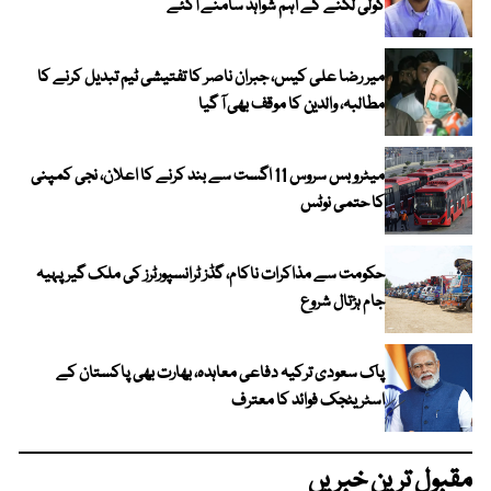
گولی لگنے کے اہم شواہد سامنے آگئے
میر رضا علی کیس، جبران ناصر کا تفتیشی ٹیم تبدیل کرنے کا
مطالبہ، والدین کا موقف بھی آ گیا
میٹرو بس سروس 11 اگست سے بند کرنے کا اعلان، نجی کمپنی
کا حتمی نوٹس
حکومت سے مذاکرات ناکام، گڈز ٹرانسپورٹرز کی ملک گیر پہیہ
جام ہڑتال شروع
پاک سعودی ترکیہ دفاعی معاہدہ، بھارت بھی پاکستان کے
اسٹریٹجک فوائد کا معترف
مقبول ترین خبریں