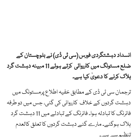
انسداد دہشتگردی فورس (سی ٹی ڈی) نے بلوچستان کے
ضلع مستونگ میں کارروائی کرتے ہوئے 11 مبینہ دہشت گرد
ہلاک کرنے کا دعویٰ کیا ہے۔
ترجمان سی ٹی ڈی کے مطابق خفیہ اطلاع پرمستونگ میں
دہشت گردوں کے خلاف کارروائی کی گئی، جس میں دو طرفہ
فائرنگ کا تبادلہ ہوا۔ فائرنگ کے تبادلے میں 11 دہشت گرد
ہلاک ہوگئے۔ مارے گئے دہشت گردوں کا تعلق کالعدم
تنظیم سے ہے۔