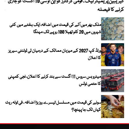
کیریبین پریمیئر لیگ ، قومی کرکٹرز کو این او سی 19 اگست کو جاری
آز
کرنے کا فیصلہ
چھی
ملک بھر میں آٹے کی قیمت میں اضافہ، ایک ہفتے میں کئی
شہروں میں 20 کلو تھیلا 100 روپے تک مہنگا
ورلڈ کپ 2027 کے میزبان ممالک کے درمیان ٹی ٹوئنٹی سیریز
کا اعلان
میٹرو بس سروس 11 اگست سے بند کرنے کا اعلان، نجی کمپنی
کا حتمی نوٹس
سونے کی قیمت میں مسلسل تیسرے روز بڑا اضافہ ، فی تولہ ریٹ
کہاں تک جا پہنچا؟