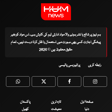
ہم نیوز پر شائع یا نشر ہونے والا مواد ادارتی ٹیم کی کاوش ہے۔ اس مواد کو بغیر
پیشگی اجازت کسی بھی صورت میں استعمال یا نقل کرنا درست نہیں۔ تمام
حقوق محفوظ ہیں © 2026
رابطہ کریں
پرائیویسی پالیسی
WhatsApp
Twitter
Facebook
Faceboo
صفحۂ اول
تازہ ترین
پاکستان
دنیا
معیشت
کھیل