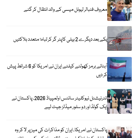
معروف فٹبالر لیونل میسی کے والد انتقال کر گئے
یکے بعد دیگرے 2 ہیلی کاپٹر گر کر تباہ؛ متعدد ہلاکتیں
آبنائے ہرمز کھولنے کیلئے ایران نے امریکا کو 6 شرائط پیش
کر دیں
انٹرنیشنل نیوکلیئر سائنس اولمپیاڈ 2026، پاکستان نے
ایک گولڈ اور دو سلور میڈلز جیت لیے
پاکستان نے امریکا، ایران کو مذاکرات کی میز پر لا کر وہ