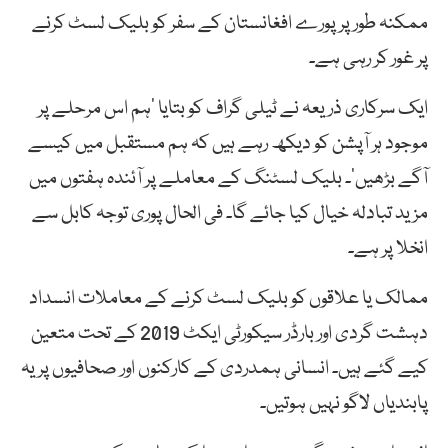
ممکنہ طور پر پورے افغانستان کے سفر کو بلیک لسٹ کرنے
پر غور کر رہی ہے۔
ایک سرکاری ذریعہ نے ٹیلی گراف کو بتایا ‘ہم اس مرحلے پر
موجود ہر آپشن کو دیکھ رہے ہیں کہ ہم مستقبل میں کیسے
آگے بڑھیں‘۔ بلیک لسٹنگ کے معاملے پر آئندہ ہفتوں میں
مزید تبادلہ خیال کیا جائے گا۔ فی الحال پوری توجہ کابل سے
انخلا پر ہے۔
ممالک یا علاقوں کو بلیک لسٹ کرنے کے معاملات انسداد
دہشت گردی اور بارڈر سیکورٹی ایکٹ 2019 کے تحت متعین
کیے گئے ہیں۔ انسانی ہمدردی کے کارکنوں اور صحافیوں پر یہ
پابندیاں لاگو نہیں ہوتیں۔