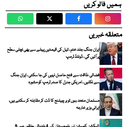
ہمیں فالو کریں
WhatsApp
Twitter
Facebook
Faceboo
متعلقہ خبریں
ایران جنگ جلد ختم ، تیل کی قیمتیں پہلے سے بھی نچلی سطح
پر آئیں گی ، ڈونلڈ ٹرمپ
فضائی طاقت سے فتح حاصل نہیں کی جا سکتی ، ایران جنگ
سے نکلیں ، امریکی جنرل کا صدر ٹرمپ کو مشورہ
مسلمان متحد ہوں تو ہر چیلنج کا ڈٹ کر مقابلہ کر سکتے ہیں،
ایرانی وزیر خارجہ
الیکشن کمیشن نے بلوچستان کے 4 بلدیاتی حلقوں میں 9