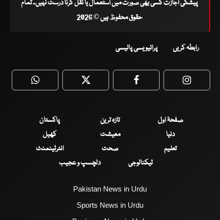
پیشگی اجازت کسی بھی صورت میں استعمال یا نقل کرنا درست نہیں۔ تمام
حقوق محفوظ ہیں © 2026
رابطہ کریں
پرائیویسی پالیسی
WhatsApp
Twitter
Facebook
Faceboo
صفحۂ اول
تازہ ترین
پاکستان
دنیا
معیشت
کھیل
تعلیم
صحت
انٹرٹینمنٹ
ٹیکنالوجی
دلچسپ و عجیب
Pakistan News in Urdu
Sports News in Urdu