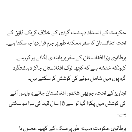
حکومت کے انسداد دہشت گردی کے خلاف کریک ڈاؤن کے
تحت افغانستان کا سفر ممکنہ طور پر جرم قرار دیا جا سکتا ہے۔
برطانوی وزرا افغانستان کے سفر پرپابندی لگانے پر کر رہے،
کیونکہ خدشہ ہے کہ کچھ لوگ افغانستان جاکر دہشتگرد
گروپوں میں شامل ہونے کی کوشش کر سکتے ہیں۔
تجاویز کے تحت، جو بھی شخص افغانستان جانے یا واپس آنے
کی کوشش میں پکڑا گیا تو اسے 10 سال قید کی سزا ہو سکتی
ہے۔
برطانوی حکومت مبینہ طور پر ملک کے کچھ حصوں یا