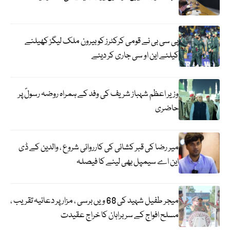
پی سی بی نے قومی کرکٹرز کو بیرون ملک لیگز کھیلنے
کیلئے این او سی جاری کر دیئے
وزیر اعظم شہباز شریف کی وفد کے ہمراہ روضہ رسولؐ پر
حاضری
میر رضا کی قبر کشائی کی کارروائی شروع ، والدین کے ڈی
این اے سیمپل بھی لینے کا فیصلہ
میجر طفیل شہید کی 68 ویں برسی ، مزار پر دعائیہ تقریب ،
مسلح افواج کے سربراہان کا خراج عقیدت