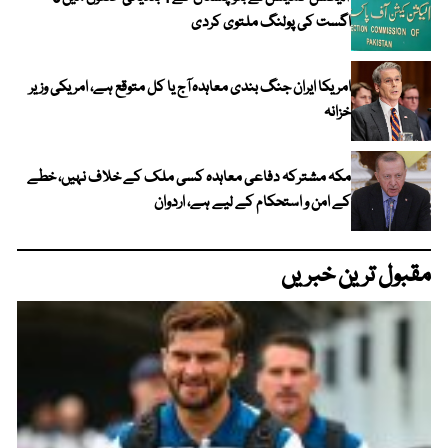
اگست کی پولنگ ملتوی کردی
امریکا ایران جنگ بندی معاہدہ آج یا کل متوقع ہے، امریکی وزیر
خزانہ
مکہ مشترکہ دفاعی معاہدہ کسی ملک کے خلاف نہیں، خطے
کے امن و استحکام کے لیے ہے، اردوان
مقبول ترین خبریں