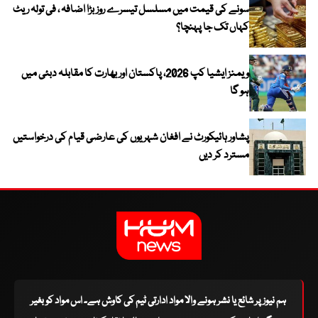
سونے کی قیمت میں مسلسل تیسرے روز بڑا اضافہ ، فی تولہ ریٹ
کہاں تک جا پہنچا؟
ویمنز ایشیا کپ 2026، پاکستان اور بھارت کا مقابلہ دبئی میں
ہو گا
پشاور ہائیکورٹ نے افغان شہریوں کی عارضی قیام کی درخواستیں
مسترد کر دیں
ہم نیوز پر شائع یا نشر ہونے والا مواد ادارتی ٹیم کی کاوش ہے۔ اس مواد کو بغیر