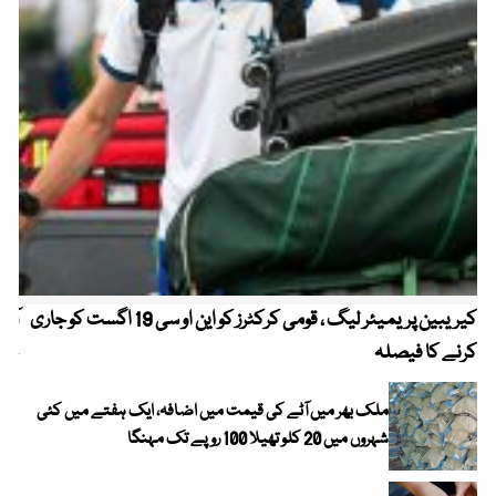
کیریبین پریمیئر لیگ ، قومی کرکٹرز کو این او سی 19 اگست کو جاری
آز
کرنے کا فیصلہ
چھی
ملک بھر میں آٹے کی قیمت میں اضافہ، ایک ہفتے میں کئی
شہروں میں 20 کلو تھیلا 100 روپے تک مہنگا