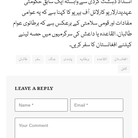
انسداد دہشت گردی سے وابستہ ایک سابق حکومتی
عہدیدارلاریو کارلائل آف بیریو کا کہنا ہے کہ یہ عوامی
مفادات اور قومی سلامتی کے برعکس ہے کہ برطانوی عوام
طالبان، القاعدہ یا داعش کی سرگرمیوں میں حصہ لینے
کیلئے افغانستان کا سفر کریں۔
افغانستان
القاعدہ
برطانیہ
پابندی
جنگ
سفر
طالبان
کابل
LEAVE A REPLY