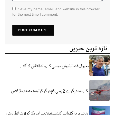
Save my name, email, and website in this browser
for the next time I comment.
تازہ ترین خبریں
معروف فٹبالر لیونل میسی کے والد انتقال کر گئے
یکے بعد دیگرے 2 ہیلی کاپٹر گر کر تباہ؛ متعدد ہلاکتیں
آبنائے ہرمز کھولنے کیلئے ایران نے امریکا کو 6 شرائط پیش