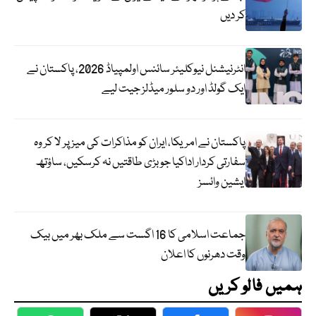
کر دیں
انٹرنیشنل نیوکلیئر سائنس اولمپیاڈ 2026، پاکستان نے
ایک گولڈ اور دو سلور میڈلز جیت لیے
پاکستان نے امریکا، ایران کو مذاکرات کی میز پر لا کر وہ
سفارتی کردار اداکیا جو بڑی طاقتیں نہ کرسکیں، ساؤتھ
ایشین وائسز
جماعت اسلامی کا 16 اگست سے ملک بھر میں بیک
وقت دھرنوں کا اعلان
ہمیں فالو کریں