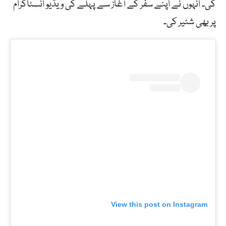
گی۔ انہوں نے اپنے سفر کے آغاز سے پہلے کی ویڈیو انسٹاگرام
پر بھی شئیر کی۔
View this post on Instagram