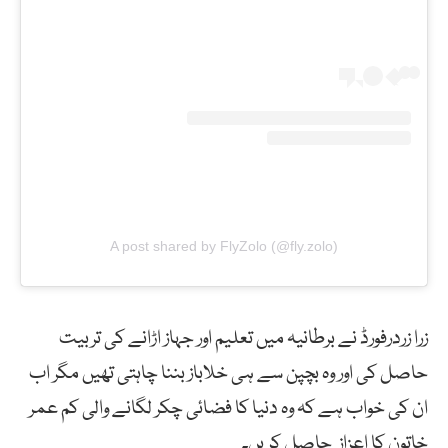
A post shared by FlyZolo (@fly.zolo)
زرا زردرفورڈ نے برطانیہ میں تعلیم اور جہاز اڑانے کی تربیت
حاصل کی اور وہ بچپن سے ہی خلاباز بننا چاہتی تھیں مگر اب
ان کی خواب ہے کہ وہ دنیا کا فضائی چکر لگانے والی کم عمر
خاتون کا اعزاز حاصل کریں۔