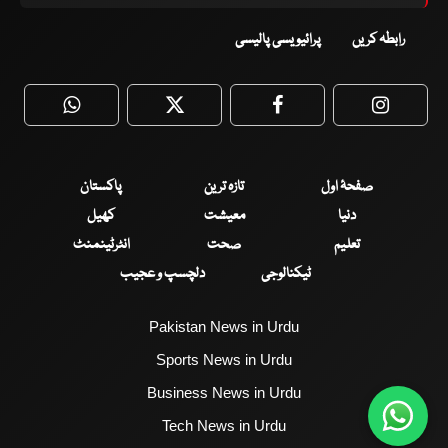
رابطہ کریں
پرائیویسی پالیسی
WhatsApp
Twitter
Facebook
Faceboo
صفحۂ اول
تازہ ترین
پاکستان
دنیا
معیشت
کھیل
تعلیم
صحت
انٹرٹینمنٹ
ٹیکنالوجی
دلچسپ و عجیب
Pakistan News in Urdu
Sports News in Urdu
Business News in Urdu
Tech News in Urdu