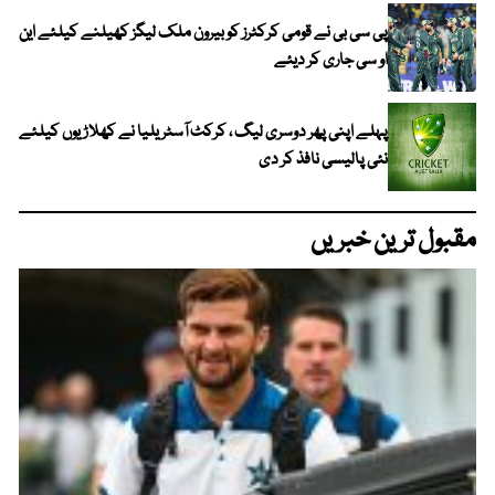
پی سی بی نے قومی کرکٹرز کو بیرون ملک لیگز کھیلنے کیلئے این
او سی جاری کر دیئے
پہلے اپنی پھر دوسری لیگ ، کرکٹ آسٹریلیا نے کھلاڑیوں کیلئے
نئی پالیسی نافذ کر دی
مقبول ترین خبریں