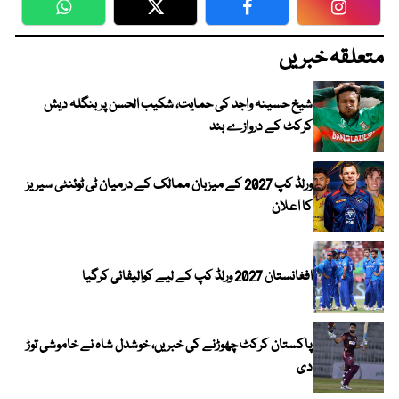
WhatsApp
Twitter
Facebook
Faceboo
متعلقہ خبریں
شیخ حسینہ واجد کی حمایت، شکیب الحسن پر بنگلہ دیش
کرکٹ کے دروازے بند
ورلڈ کپ 2027 کے میزبان ممالک کے درمیان ٹی ٹوئنٹی سیریز
کا اعلان
افغانستان 2027 ورلڈ کپ کے لیے کوالیفائی کرگیا
پاکستان کرکٹ چھوڑنے کی خبریں، خوشدل شاہ نے خاموشی توڑ
دی