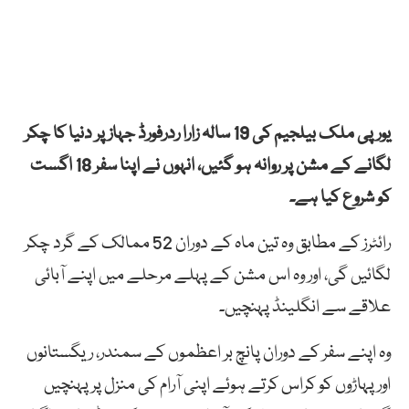
یورپی ملک بیلجیم کی 19 سالہ زارا ردرفورڈ جہاز پر دنیا کا چکر
لگانے کے مشن پر روانہ ہو گئیں، انہوں نے اپنا سفر 18 اگست
کو شروع کیا ہے۔
رائٹرز کے مطابق وہ تین ماہ کے دوران 52 ممالک کے گرد چکر
لگائیں گی، اور وہ اس مشن کے پہلے مرحلے میں اپنے آبائی
علاقے سے انگلینڈ پہنچیں۔
وہ اپنے سفر کے دوران پانچ بر اعظموں کے سمندر، ریگستانوں
اور پہاڑوں کو کراس کرتے ہوئے اپنی آرام کی منزل پر پہنچیں