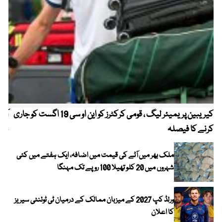
کیریبین پریمیئر لیگ ، قومی کرکٹرز کو این او سی 19 اگست کو جاری
آز
کرنے کا فیصلہ
چھی
ملک بھر میں آٹے کی قیمت میں اضافہ، ایک ہفتے میں کئی
شہروں میں 20 کلو تھیلا 100 روپے تک مہنگا
ورلڈ کپ 2027 کے میزبان ممالک کے درمیان ٹی ٹوئنٹی سیریز
کا اعلان