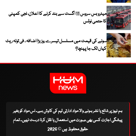
میٹرو بس سروس 11 اگست سے بند کرنے کا اعلان، نجی کمپنی
کا حتمی نوٹس
سونے کی قیمت میں مسلسل تیسرے روز بڑا اضافہ ، فی تولہ ریٹ
کہاں تک جا پہنچا؟
ہم نیوز پر شائع یا نشر ہونے والا مواد ادارتی ٹیم کی کاوش ہے۔ اس مواد کو بغیر
پیشگی اجازت کسی بھی صورت میں استعمال یا نقل کرنا درست نہیں۔ تمام
حقوق محفوظ ہیں © 2026