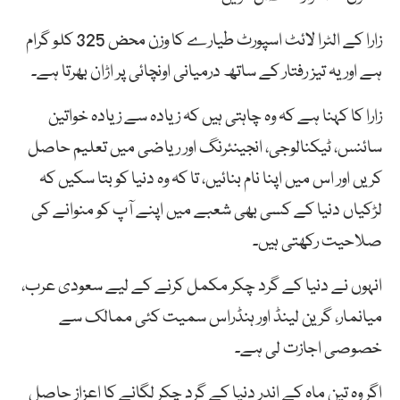
زارا کے الٹرا لائٹ اسپورٹ طیارے کا وزن محض 325 کلو گرام
ہے اور یہ تیز رفتار کے ساتھ درمیانی اونچائی پر اڑان بھرتا ہے۔
زارا کا کہنا ہے کہ وہ چاہتی ہیں کہ زیادہ سے زیادہ خواتین
سائنس، ٹیکنالوجی، انجینئرنگ اور ریاضی میں تعلیم حاصل
کریں اور اس میں اپنا نام بنائیں، تا کہ وہ دنیا کو بتا سکیں کہ
لڑکیاں دنیا کے کسی بھی شعبے میں اپنے آپ کو منوانے کی
صلاحیت رکھتی ہیں۔
انہوں نے دنیا کے گرد چکر مکمل کرنے کے لیے سعودی عرب،
میانمار، گرین لینڈ اور ہنڈراس سمیت کئی ممالک سے
خصوصی اجازت لی ہے۔
اگر وہ تین ماہ کے اندر دنیا کے گرد چکر لگانے کا اعزاز حاصل