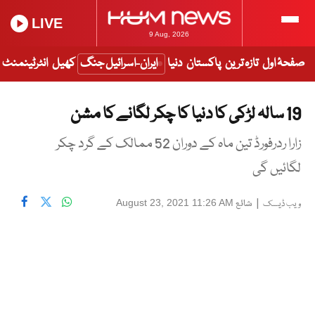
LIVE
9 Aug, 2026
صفحۂ اول
تازہ ترین
پاکستان
دنیا
ایران-اسرائیل جنگ
کھیل
انٹرٹینمنٹ
19 سالہ لڑکی کا دنیا کا چکر لگانے کا مشن
زارا ردرفورڈ تین ماہ کے دوران 52 ممالک کے گرد چکر
لگائیں گی
|
شائع
August 23, 2021 11:26 AM
ویب ڈیسک