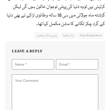
کرلیتی ہیں تو وہ دنیا کی پہلی نوجوان خاتون ہوں گی لیکن
گزشتہ ماہ جولائی میں ہی 18 سالہ برطانوی لڑکے نے بھی دنیا
کے گرد چکر لگانے کا مشن مکمل کیا تھا۔
Zara Rutherford
زارا ردرفورڈ
یورپی ملک بیلجیم
LEAVE A REPLY