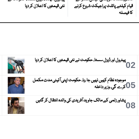
قیام کیلئے پائلٹ پراجیکٹ شروع کرنے
نئی قیمتوں کا اعلان کر دیا
کا فیصلہ
پیٹرول اور ڈیزل سستا، حکومت نے نئی قیمتوں کا اعلان کر دیا
3
02
موجودہ نظام کہیں نہیں جا رہا، حکومت اپنی آئینی مدت مکمل
6
05
کرے گی، وزیر داخلہ
پشاور زلمی کے مالک جاوید آفریدی کی والدہ انتقال کر گئیں
9
08