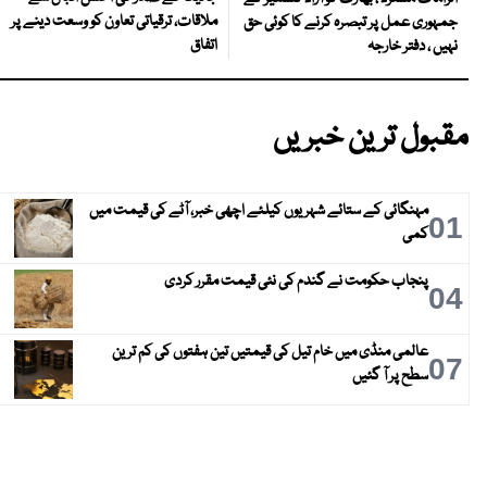
ملاقات، ترقیاتی تعاون کو وسعت دینے پر
جمہوری عمل پر تبصرہ کرنے کا کوئی حق
اتفاق
نہیں ، دفتر خارجہ
مقبول ترین خبریں
مہنگائی کے ستائے شہریوں کیلئے اچھی خبر، آٹے کی قیمت میں
01
کمی
پنجاب حکومت نے گندم کی نئی قیمت مقرر کردی
04
عالمی منڈی میں خام تیل کی قیمتیں تین ہفتوں کی کم ترین
07
سطح پر آ گئیں