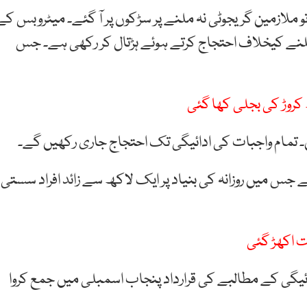
و ملازمین گریجوٹی نہ ملنے پر سڑکوں پر آ گئے۔ میٹروبس کے
 ملنے کیخلاف احتجاج کرتے ہوئے ہڑتال کر رکھی ہے۔ جس
ں۔ تمام واجبات کی ادائیگی تک احتجاج جاری رکھیں گے۔
 میں روزانہ کی بنیاد پر ایک لاکھ سے زائد افراد سستی
ت اکھڑ گئی
ئیگی کے مطالبے کی قرارداد پنجاب اسمبلی میں جمع کروا