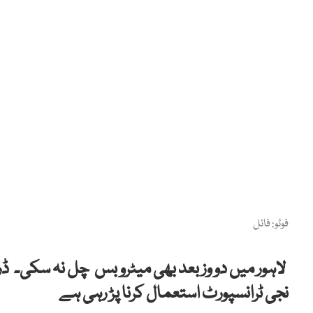
فوٹو: فائل
لاہور میں دو وز بعد بھی میٹرو بس چل نہ سکی۔ ڈ
نجی ٹرانسپورٹ استعمال کرنا پڑ رہی ہے