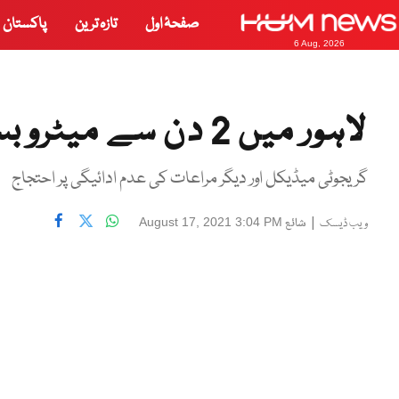
صفحۂ اول
تازہ ترین
پاکستان
6 Aug, 2026
لاہور میں 2 دن سے میٹروبس کا پہیہ جام
گریجوٹی میڈیکل اور دیگر مراعات کی عدم ادائیگی پر احتجاج
|
شائع
August 17, 2021 3:04 PM
ویب ڈیسک