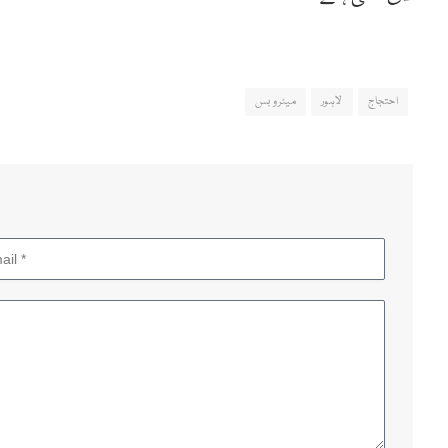
احتجاج
لاہور
میٹرو بس