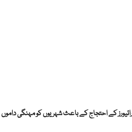
رائیورز کے احتجاج کے باعث شہریوں کو مہنگی داموں