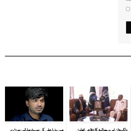
پاکستان اور صومالیہ کا دفاعی تعاون
میر رضا علی کی پوسٹ مارٹم رپورٹ پر