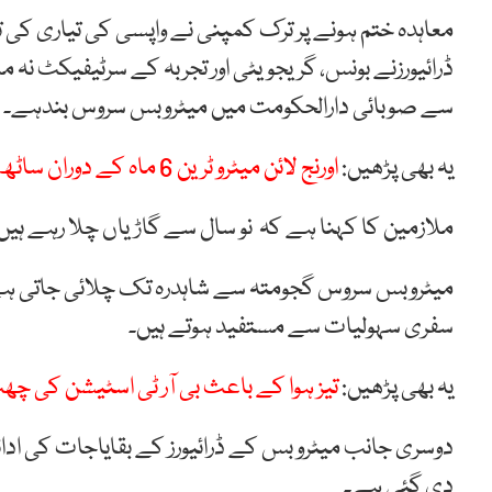
معاہدہ ختم ہونے پر ترک کمپنی نے واپسی کی تیاری کی ت
ڈرائیورزنے بونس، گریجویٹی اور تجربہ کے سرٹیفیکٹ نہ
سے صوبائی دارالحکومت میں میٹروبس سروس بندہے۔
یہ بھی پڑھیں:
اورنج لائن میٹرو ٹرین 6 ماہ کے دوران ساٹھ کروڑ کی بجلی کھا گئی
ملازمین کا کہنا ہے کہ نو سال سے گاڑیاں چلا رہے ہی
میٹروبس سروس گجومتہ سے شاہدرہ تک چلائی جاتی ہے جس
سفری سہولیات سے مستفید ہوتے ہیں۔
یہ بھی پڑھیں:
تیز ہوا کے باعث بی آر ٹی اسٹیشن کی چھ
دوسری جانب میٹرو بس کے ڈرائیورز کے بقایاجات کی ادا
دی گئی ہے۔