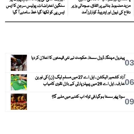
مزید مضبوط بنانے پر اتفاق، صومالی وزیر
سنگین اعتراضات، پولیس سرجن کا ایس
دفاع کی نیول اور ایئرہیڈ کوارٹرز آمد
ایس پی کو لکھا گیا خط سامنے آ گیا
پیٹرول مہنگا، ڈیزل سستا، حکومت نے نئی قیمتوں کا اعلان کر دیا
0
آزاد کشمیر الیکشن ، ایل اے 27 میں مسلم لیگ (ن) کی نورین
0
عارف ، ایل اے 28 میں پیپلز پارٹی کے بازل نقوی کامیاب
سونا پھر سستا ہوگیا،فی تولہ اب کتنے میں ملے گا؟
0