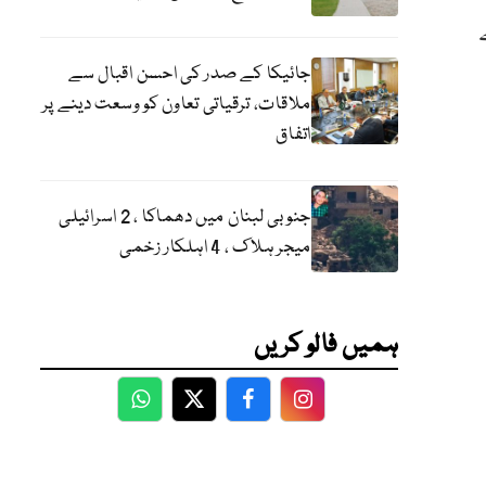
جائیکا کے صدر کی احسن اقبال سے
ملاقات، ترقیاتی تعاون کو وسعت دینے پر
اتفاق
جنوبی لبنان میں دھماکا ، 2 اسرائیلی
میجر ہلاک ، 4 اہلکار زخمی
ہمیں فالو کریں
WhatsApp
Twitter
Facebook
Facebook