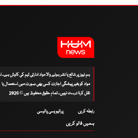
ہم نیوز پر شائع یا نشر ہونے والا مواد ادارتی ٹیم کی کاوش ہے۔ 
مواد کو بغیر پیشگی اجازت کسی بھی صورت میں استعمال یا
نقل کرنا درست نہیں۔ تمام حقوق محفوظ ہیں © 2026
رابطہ کریں
پرائیویسی پالیسی
ہمیں فالو کریں