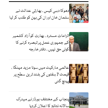
دھوکا دہی کیس ، بھارتی عدالت نے
سلمان خان اور ان کی بہن کو طلب کر لیا
الزامات مسترد ، بھارت کو آزاد کشمیر
کے جمہوری عمل پر تبصرہ کرنے کا
کوئی حق نہیں ، دفتر خارجہ
عالمی مارکیٹ میں سونا مزید مہنگا ،
قیمت 7 ہفتوں کی بلند ترین سطح پر
پہنچ گئی
پنجاب کے مختلف بورڈز نے میٹرک
سالانہ نتائج کا اعلان کردیا