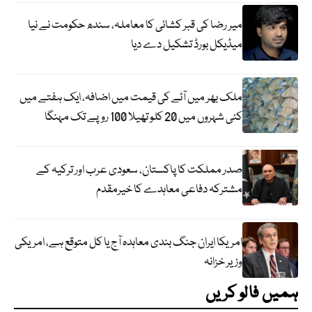
میر رضا کی قبر کشائی کا معاملہ، سندھ حکومت نے نیا
میڈیکل بورڈ تشکیل دے دیا
ملک بھر میں آٹے کی قیمت میں اضافہ، ایک ہفتے میں
کئی شہروں میں 20 کلو تھیلا 100 روپے تک مہنگا
صدر مملکت کا پاکستان، سعودی عرب اور ترکیہ کے
مشترکہ دفاعی معاہدے کا خیرمقدم
امریکا ایران جنگ بندی معاہدہ آج یا کل متوقع ہے، امریکی
وزیر خزانہ
ہمیں فالو کریں