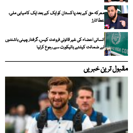
معرکہ حق کے بعد پاکستان کو ایک کے بعد ایک کامیابی ملی،
عطا تارڑ
انسانی اعضاء کی غیر قانونی فروخت کیس، گرفتار چینی باشندوں
نے ضمانت کیلئے ہائیکورٹ سے رجوع کرلیا
مقبول ترین خبریں