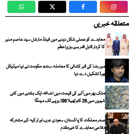
WhatsApp
Twitter
Facebook
Faceboo
متعلقہ خبریں
معاہدے کو عملی شکل دینے میں فیلڈ مارشل سید عاصم منیر
کا کردار قابل قدر ہے، وزیراعظم
میر رضا کی قبر کشائی کا معاملہ، سندھ حکومت نے نیا میڈیکل
بورڈ تشکیل دے دیا
ملک بھر میں آٹے کی قیمت میں اضافہ، ایک ہفتے میں کئی
شہروں میں 20 کلو تھیلا 100 روپے تک مہنگا
صدر مملکت کا پاکستان، سعودی عرب اور ترکیہ کے مشترکہ
دفاعی معاہدے کا خیرمقدم