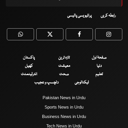
رابطہ کریں
پرائیویسی پالیسی
WhatsApp
Twitter
Facebook
Faceboo
صفحۂ اول
تازہ ترین
پاکستان
دنیا
معیشت
کھیل
تعلیم
صحت
انٹرٹینمنٹ
ٹیکنالوجی
دلچسپ و عجیب
Pakistan News in Urdu
Sports News in Urdu
Business News in Urdu
Tech News in Urdu