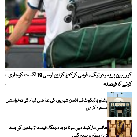
کیریبین پریمیئر لیگ ، قومی کرکٹرز کو این او سی 19 اگست کو جاری
آز
کرنے کا فیصلہ
چھی
پشاور ہائیکورٹ نے افغان شہریوں کی عارضی قیام کی درخواستیں
مسترد کر دیں
عالمی مارکیٹ میں سونا مزید مہنگا ، قیمت 7 ہفتوں کی بلند
ترین سطح پر پہنچ گئی