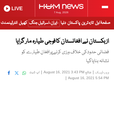
LIVE
7 Aug, 2026
صفحۂ اول
تازہ ترین
پاکستان
دنیا
ایران-اسرائیل جنگ
کھیل
انٹرٹینمنٹ
ازبکستان نے افغانستان کافوجی طیارہ مار گرایا
فضائی حدودکی خلاف ورزی کرنےپرافغان طیارے کو
نشانہ بنایاگیا
|
شائع
|
اپ ڈیٹ
August 16, 2021 3:43 PM
ویب ڈیسک
|
August 16, 2021 5:54 PM