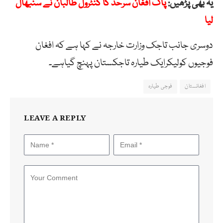
یہ بھی پڑھیں:
پاک افغان سرحد کا کنٹرول طالبان نے سنبھال
لیا
دوسری جانب تاجک وزارت خارجہ نے کہا ہے کہ افغان
فوجیوں کولیکرایک طیارہ تاجکستان پہنچ گیاہے۔
افغانستان
فوجی طیارہ
LEAVE A REPLY