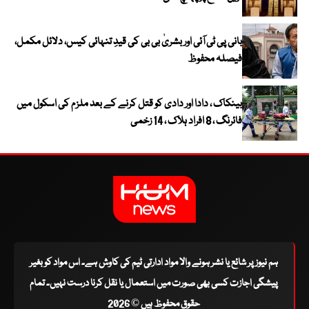
بانی پی ٹی آئی اور بشریٰ بی بی کی قیدِ تنہائی کیس، دلائل مکمل،
فیصلہ محفوظ
بینکاک ، دادا اور دادی کو قتل کرنے کے بعد ملزم کی اسکول میں
فائرنگ ، 8 افراد ہلاک ، 14 زخمی
ہم نیوز پر شائع یا نشر ہونے والا مواد ادارتی ٹیم کی کاوش ہے۔ اس مواد کو بغیر
پیشگی اجازت کسی بھی صورت میں استعمال یا نقل کرنا درست نہیں۔ تمام
حقوق محفوظ ہیں © 2026