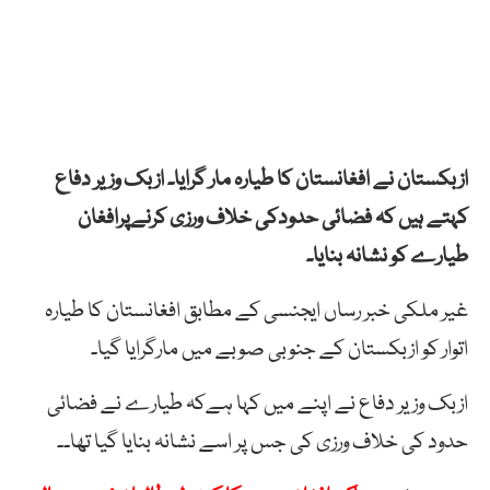
ازبکستان نے افغانستان کا طیارہ مار گرایا۔ ازبک وزیر دفاع
کہتے ہیں کہ فضائی حدودکی خلاف ورزی کرنےپرافغان
طیارے کو نشانہ بنایا۔
غیر ملکی خبر رساں ایجنسی کے مطابق افغانستان کا طیارہ
اتوار کو ازبکستان کے جنوبی صوبے میں مارگرایا گیا۔
ازبک وزیر دفاع نے اپنے میں کہا ہےکہ طیارے نے فضائی
حدود کی خلاف ورزی کی جس پر اسے نشانہ بنایا گیا تھا۔۔