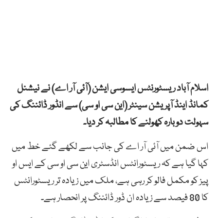
اسلام آباد ریسٹورنٹس ایسوسی ایشن (آئی آر اے) نے نیشنل
کمانڈ اینڈ آپریشن سینٹر (این سی او سی) سے انڈور ڈائننگ کی
سہولت دوبارہ کھولنے کا مطالبہ کر دیا۔
اس ضمن میں آئی آر اے کی جانب سے لکھے گئے خط میں
کہا گیا ہے کہ ریسٹورانٹس انڈسٹری این سی او سی کے ایس او
پیز کو مکمل فالو کر رہی ہے، ملک میں زیادہ تر ریسٹورانٹس
کا 80 فیصد سے زیادہ ان ڈور ڈائننگ پر انحصار ہے۔