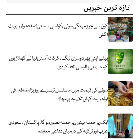
تازہ ترین خبریں
کون سی چیز مہنگی ہوئی ،کونسی سستی؟ ہفتہ وار رپورٹ
آگئی
پہلے اپنی پھر دوسری لیگ ، کرکٹ آسٹریلیا نے کھلاڑیوں
کیلئے نئی پالیسی نافذ کر دی
سونے کی قیمت میں مسلسل تیسرے روز بڑا اضافہ ، فی
تولہ ریٹ کہاں تک جا پہنچا؟
ایک پر حملہ تینوں پر حملہ تصور ہو گا، پاکستان ، سعودی
عرب اور ترکیہ کے درمیان دفاعی معاہدہ