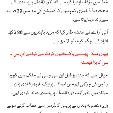
خط میں مؤقف اپنایا گیا ہے کہ انڈور ڈائنگ پر پابندی کے
باعث فوڈ ڈیلیوری کمپنیوں کو کمیشن کی مد میں 30 فیصد
سے زائد دینا پڑتا ہے۔
آئی آر اے نے خدشہ ظاہر کیا کہ مزید پابندیوں سے 80 لاکھ
افراد کے روزگار کو خطرہ لا حق ہے۔
بیرون ملک پھنسے پاکستانیوں کو نکالنے کیلئے این سی او
سی کا بڑا فیصلہ
خیال رہے کہ چند روز قبل این سی او سی نے ملک میں کورونا
وائرس کی چوتھی لہر میں اضافے پر ایک بار پھر شادی ہالز،
ہوٹلز میں انڈور آؤٹ ڈورڈائننگ پر پابندی عائد کردی تھی۔
وزیر منصوبہ بندی نے پریس کانفرنس سے خطاب کرتے ہوئے