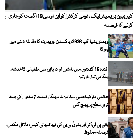
کیریبین پریمیئر لیگ ، قومی کرکٹرز کو این او سی 19 اگست کو جاری
پیٹ
کرنے کا فیصلہ
ویمنز ایشیا کپ 2026، پاکستان اور بھارت کا مقابلہ دبئی میں
ہو گا
آئندہ 48 گھنٹوں میں بارشوں اور دریاؤں میں طغیانی کا خدشہ،
ہنگامی تیاریاں تیز
عالمی مارکیٹ میں سونا مزید مہنگا ، قیمت 7 ہفتوں کی بلند
ترین سطح پر پہنچ گئی
بانی پی ٹی آئی اور بشریٰ بی بی کی قیدِ تنہائی کیس، دلائل مکمل،
فیصلہ محفوظ