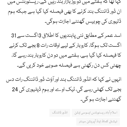
کہا تھا کہ ہفتے میں دو روز بازار بند رہیں گے، ریسٹورنٹس میں
ان ڈور ڈائننگ بند کرنے کا بھی فیصلہ کیا گیا ہے جبکہ ہوم
ڈلیوری کی چوبیس گھنٹے اجازت ہوگی۔
اسد عمر کے مطابق نئی پابندیوں کا اطلاق 3اگست سے 31
اگست تک ہوگا، کاروبار کے لیے اوقات رات 8 بجے تک کرنے
کا فیصلہ کیا گیا ہے، ہفتے میں دو دن کاروبار بند رہے گا،
چھٹی کس دن رکھنی ہے فیصلہ صوبے خود کریں گے۔
انہوں نے کہا کہ انڈور ڈائننگ بند اور آؤٹ ڈور ڈائننگ رات دس
بجے تک کھلی رہے گی، ٹیک اوے اور ہوم ڈیلیوری کی 24
گھنٹے اجازت ہو گی۔
اسلام آباد ریسٹورنٹس ایسوسی ایشن
انڈور ڈائننگ
نیشنل کمانڈ اینڈ آپریشن سینٹر