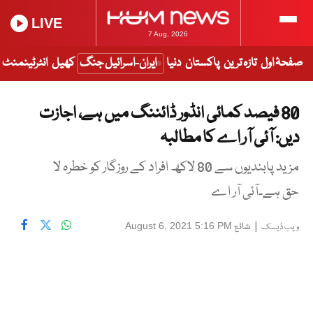
LIVE
7 Aug, 2026
صفحۂ اول
تازہ ترین
پاکستان
دنیا
ایران-اسرائیل جنگ
کھیل
انٹرٹینمنٹ
80 فیصد کمائی انڈور ڈائننگ میں ہے، اجازت
دیں: آئی آر اے کا مطالبہ
مزید پابندیوں سے 80 لاکھ افراد کے روزگار کو خطرہ لا
حق ہے۔آئی آر اے
|
شائع
August 6, 2021 5:16 PM
ویب ڈیسک