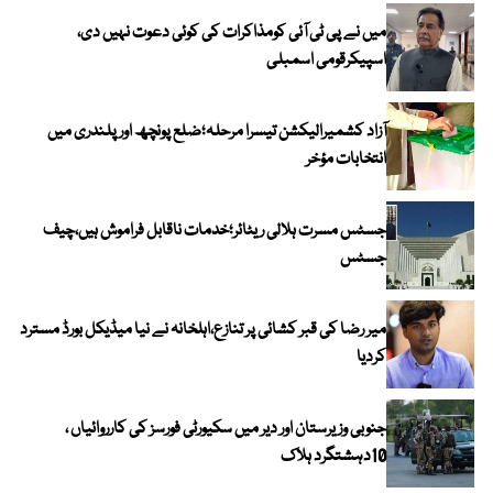
میں نے پی ٹی آئی کومذاکرات کی کوئی دعوت نہیں دی،
اسپیکرقومی اسمبلی
آزاد کشمیرالیکشن تیسرا مرحلہ؛ضلع پونچھ اور پلندری میں
انتخابات مؤخر
جسٹس مسرت ہلالی ریٹائر؛خدمات ناقابل فراموش ہیں،چیف
جسٹس
میر رضا کی قبر کشائی پر تنازع،اہلخانہ نے نیا میڈیکل بورڈ مسترد
کردیا
جنوبی وزیرستان اور دیر میں سکیورٹی فورسز کی کارروائیاں ،
10دہشتگرد ہلاک