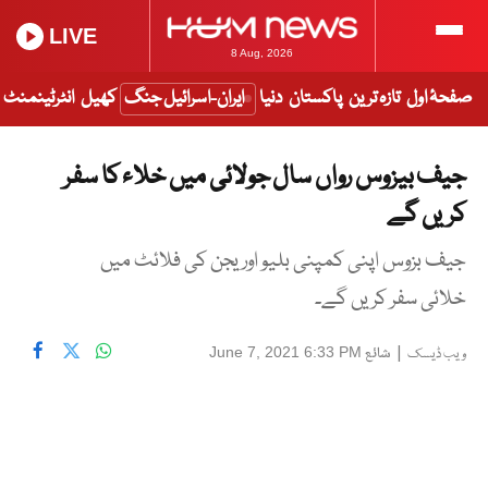
LIVE
8 Aug, 2026
صفحۂ اول
تازہ ترین
پاکستان
دنیا
ایران-اسرائیل جنگ
کھیل
انٹرٹینمنٹ
جیف بیزوس رواں سال جولائی میں خلاء کا سفر
کریں گے
جیف بزوس اپنی کمپنی بلیو اوریجن کی فلائٹ میں
خلائی سفر کریں گے۔
|
شائع
June 7, 2021 6:33 PM
ویب ڈیسک