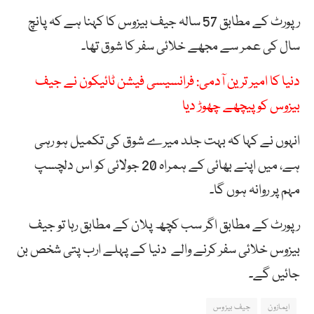
رپورٹ کے مطابق 57 سالہ جیف بیزوس کا کہنا ہے کہ پانچ
سال کی عمر سے مجھے خلائی سفر کا شوق تھا۔
دنیا کا امیر ترین آدمی: فرانسیسی فیشن ٹائیکون نے جیف
بیزوس کو پیچھے چھوڑ دیا
انہوں نے کہا کہ بہت جلد میرے شوق کی تکمیل ہو رہی
ہے، میں اپنے بھائی کے ہمراہ 20 جولائی کو اس دلچسپ
مہم پر روانہ ہوں گا۔
رپورٹ کے مطابق اگر سب کچھ پلان کے مطابق رہا تو جیف
بیزوس خلائی سفر کرنے والے دنیا کے پہلے ارب پتی شخص بن
جائیں گے۔
ایمازون
جیف بیزوس