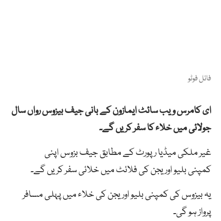
فائل فوٹو
ای کامرس ویب سائٹ ایمازون
کے بانی
جیف
بیزوس
رواں
سال
جولائی
میں
خلاء
کا
سفر
کریں
گے۔
غیر ملکی میڈیا
رپورٹ کے
مطابق
جیف
بزوس
اپنی
کمپنی
بلیو
اوریجن
کی
فلائٹ
میں
خلائی
سفر
کریں
گے۔
یہ
بیزوس
کی
کمپنی
بلیو
اوریجن
کی
خلاء
میں
پہلی
مسافر
پرواز
ہو
گی۔