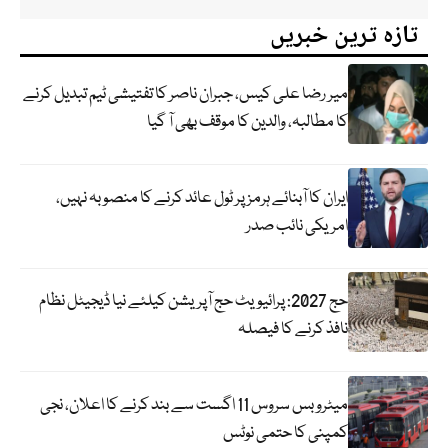
تازہ ترین خبریں
میر رضا علی کیس، جبران ناصر کا تفتیشی ٹیم تبدیل کرنے
کا مطالبہ، والدین کا موقف بھی آ گیا
ایران کا آبنائے ہرمز پر ٹول عائد کرنے کا منصوبہ نہیں،
امریکی نائب صدر
حج 2027: پرائیویٹ حج آپریشن کیلئے نیا ڈیجیٹل نظام
نافذ کرنے کا فیصلہ
میٹرو بس سروس 11 اگست سے بند کرنے کا اعلان، نجی
کمپنی کا حتمی نوٹس