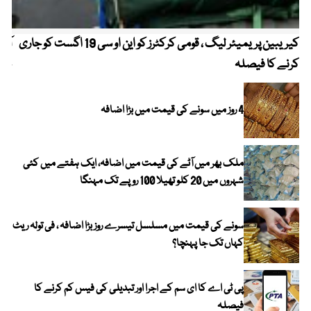
کیریبین پریمیئر لیگ ، قومی کرکٹرز کو این او سی 19 اگست کو جاری
آز
کرنے کا فیصلہ
چھی
4 روز میں سونے کی قیمت میں بڑا اضافہ
ملک بھر میں آٹے کی قیمت میں اضافہ، ایک ہفتے میں کئی
شہروں میں 20 کلو تھیلا 100 روپے تک مہنگا
سونے کی قیمت میں مسلسل تیسرے روز بڑا اضافہ ، فی تولہ ریٹ
کہاں تک جا پہنچا؟
پی ٹی اے کا ای سم کے اجرا اور تبدیلی کی فیس کم کرنے کا
فیصلہ