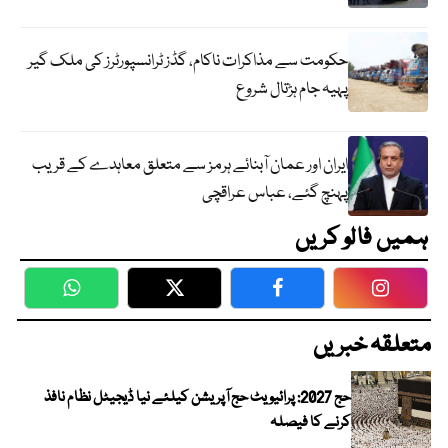
حکومت سے مذاکرات ناکام، گڈز ٹرانسپورٹرز کی ملک گیر
پہیہ جام ہڑتال شروع
ایران اور عمان آبنائے ہرمز سے متعلق معاہدے کے قریب
پہنچ گئے، عباس عراقچی
ہمیں فالو کریں
WhatsApp
Twitter
Facebook
Faceboo
متعلقہ خبریں
حج 2027: پرائیویٹ حج آپریشن کیلئے نیا ڈیجیٹل نظام نافذ
کرنے کا فیصلہ