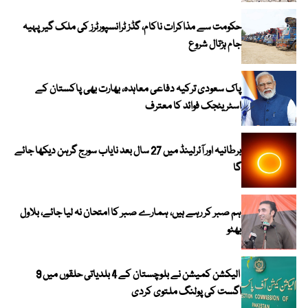
حکومت سے مذاکرات ناکام، گڈز ٹرانسپورٹرز کی ملک گیر پہیہ
جام ہڑتال شروع
پاک سعودی ترکیہ دفاعی معاہدہ، بھارت بھی پاکستان کے
اسٹریٹجک فوائد کا معترف
برطانیہ اور آئرلینڈ میں 27 سال بعد نایاب سورج گرہن دیکھا جائے
گا
ہم صبر کر رہے ہیں، ہمارے صبر کا امتحان نہ لیا جائے، بلاول
بھٹو
الیکشن کمیشن نے بلوچستان کے 4 بلدیاتی حلقوں میں 9
اگست کی پولنگ ملتوی کردی