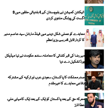
الیکشن کمیشن نے بلوچستان کے 4 بلدیاتی حلقوں میں 9
اگست کی پولنگ ملتوی کردی
معاہدے کو عملی شکل دینے میں فیلڈ مارشل سید عاصم منیر
کا کردار قابل قدر ہے، وزیراعظم
میر رضا کی قبر کشائی کا معاملہ، سندھ حکومت نے نیا میڈیکل
بورڈ تشکیل دے دیا
صدر مملکت کا پاکستان، سعودی عرب اور ترکیہ کے مشترکہ
دفاعی معاہدے کا خیرمقدم
معرکہ حق کے بعد پاکستان کو ایک کے بعد ایک کامیابی ملی،
عطا تارڑ