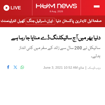
LIVE
8 Aug, 2026
صفحۂ اول
تازہ ترین
پاکستان
دنیا
ایران-اسرائیل جنگ
کھیل
انٹرٹینمنٹ
دنیا بھر میں آج سائیکلنگ ڈے منایا جا رہا ہے
سائیکل نے 200 سال سے زائد کے سفر میں کئی انداز
بدلے۔
|
شائع
June 3, 2021 10:52 AM
ویب ڈیسک