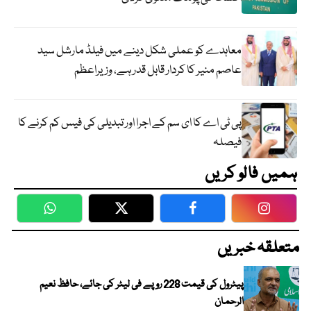
معاہدے کو عملی شکل دینے میں فیلڈ مارشل سید
عاصم منیر کا کردار قابل قدر ہے، وزیراعظم
پی ٹی اے کا ای سم کے اجرا اور تبدیلی کی فیس کم کرنے کا
فیصلہ
ہمیں فالو کریں
WhatsApp
Twitter
Facebook
Faceboo
متعلقہ خبریں
پیٹرول کی قیمت 228 روپے فی لیٹر کی جائے، حافظ نعیم
الرحمان