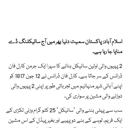
اسلام آباد: پاکستان سمیت دنیا بھر میں آج سائیکلنگ ڈے
منایا جا رہا ہے۔
2
پہیوں
والی
اولین
سائیکل
بنانے
کا
سہرا
ایک
جرمن
کارل
فان
ڈرائس
کے
سر
جاتا
ہے۔ کارل فان
ڈرائس
نے
12
جون
1817
کو
اپنے
آبائی
شہر
منہائیم
میں
تجرباتی
طور
پر
اپنی
2
پہیوں
والی
دوڑنے
والی
مشین
پر
سواری
کی۔
سب سے پہلی بننے والی “سائیکل”
25
کلو
گرام
وزنی
لکڑی
کے
ایک
فریم،
لوہے
کے
بنے
دو
پہیے
اور
بغیر
پیڈل
کے
اس
مشین