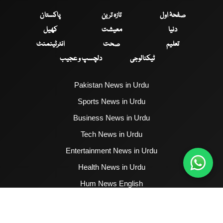
صفحۂ اول
تازہ ترین
پاکستان
دنیا
معیشت
کھیل
تعلیم
صحت
انٹرٹینمنٹ
ٹیکنالوجی
دلچسپ و عجیب
Pakistan News in Urdu
Sports News in Urdu
Business News in Urdu
Tech News in Urdu
Entertainment News in Urdu
Health News in Urdu
Hum News English