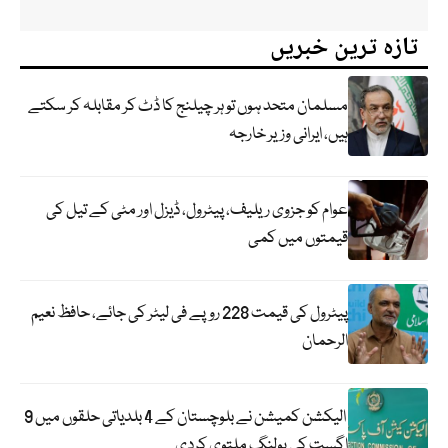
تازہ ترین خبریں
مسلمان متحد ہوں تو ہر چیلنج کا ڈٹ کر مقابلہ کر سکتے
ہیں، ایرانی وزیر خارجہ
عوام کو جزوی ریلیف، پیٹرول، ڈیزل اور مٹی کے تیل کی
قیمتوں میں کمی
پیٹرول کی قیمت 228 روپے فی لیٹر کی جائے، حافظ نعیم
الرحمان
الیکشن کمیشن نے بلوچستان کے 4 بلدیاتی حلقوں میں 9
اگست کی پولنگ ملتوی کردی