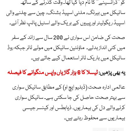
کو
’’
ڈرائسینے
‘‘
کا
نام
دیا
گیا تھا۔
وقت
گذرنے
کے
ساتھ
سائیکل
میں
بیرنگ،
ملٹی
اسپیڈ
بشنگ
،
چین
سے
چلنے
والی
اسپیڈ
ریگولیٹر
اور
پیروں
کے
بریک
والے
اسٹیل
پائپ
نظر
آئے۔
صحت
کی
ضامن
اس
سواری
نے
200
سال
سے
زائد
کے
سفر
میں
کئی
انداز
بدلے۔
ماؤنٹین
سائیکل
میں
موٹے
ٹائر
جبکہ
روڈ
سائیکل
میں
باریک
ٹائر
استعمال
کیے
جاتے
ہیں۔
یہ بھی پڑھیں:
ٹیسلا کا 6 ہزار گاڑیاں واپس منگوانے کا فیصلہ
عالمی ادارہ صحت (ڈبلیو ایچ او) کے مطابق سائیکل سواری
سے بہتر صحت حاصل کی جا سکتی ہے۔ سائیکل سواری
کرنے والے دل کی بیماریوں، ذیابطس اور کینسر جیسی
بیماریوں سے محفوظ رہتے ہیں۔