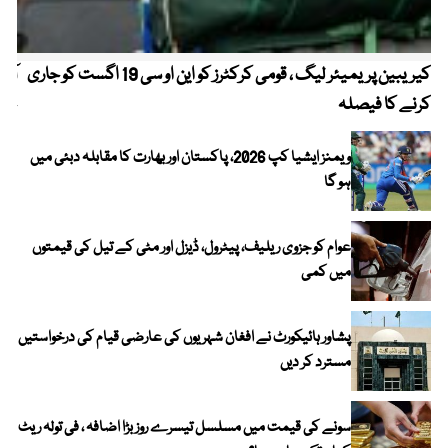
کیریبین پریمیئر لیگ ، قومی کرکٹرز کو این او سی 19 اگست کو جاری
آز
کرنے کا فیصلہ
چھی
ویمنز ایشیا کپ 2026، پاکستان اور بھارت کا مقابلہ دبئی میں
ہو گا
عوام کو جزوی ریلیف، پیٹرول، ڈیزل اور مٹی کے تیل کی قیمتوں
میں کمی
پشاور ہائیکورٹ نے افغان شہریوں کی عارضی قیام کی درخواستیں
مسترد کر دیں
سونے کی قیمت میں مسلسل تیسرے روز بڑا اضافہ ، فی تولہ ریٹ