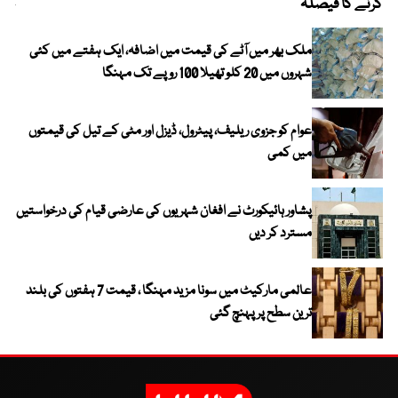
کرنے کا فیصلہ
چھی
ملک بھر میں آٹے کی قیمت میں اضافہ، ایک ہفتے میں کئی
شہروں میں 20 کلو تھیلا 100 روپے تک مہنگا
عوام کو جزوی ریلیف، پیٹرول، ڈیزل اور مٹی کے تیل کی قیمتوں
میں کمی
پشاور ہائیکورٹ نے افغان شہریوں کی عارضی قیام کی درخواستیں
مسترد کر دیں
عالمی مارکیٹ میں سونا مزید مہنگا ، قیمت 7 ہفتوں کی بلند
ترین سطح پر پہنچ گئی