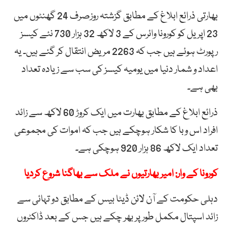
بھارتی ذرائع ابلاغ کے مطابق گزشتہ روزصرف 24 گھنٹوں میں
23 اپریل کو کورونا وائرس کے 3 لاکھ 32 ہزار 730 نئے کیسز
رپورٹ ہوئے ہیں جب کہ 2263 مریض انتقال کر گئے ہیں۔ یہ
اعداد و شمار دنیا میں یومیہ کیسز کی سب سے زیادہ تعداد
بھی ہے۔
ذرائع ابلاغ کے مطابق بھارت میں ایک کروڑ 60 لاکھ سے زائد
افراد اس وبا کا شکار ہوچکے ہیں جب کہ اموات کی مجموعی
تعداد ایک لاکھ 86 ہزار 920 ہوچکی ہے۔
کورونا کے وار: امیر بھارتیوں نے ملک سے بھاگنا شروع کردیا
دہلی حکومت کے آن لائن ڈیٹا بیس کے مطابق دو تہائی سے
زائد اسپتال مکمل طور پر بھر چکے ہیں جس کے بعد ڈاکٹروں