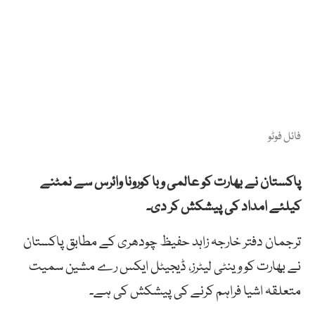
فائل فوٹو
پاکستان نے بھارت کو عالمی وبا کورونا وائرس سے نمٹنے
کیلئے امداد کی پیشکش کر دی۔
ترجمان دفتر خارجہ زاہد حفیظ چودھری کے مطابق پاکستان
نے بھارت کو وینٹی لیٹرز، ڈیجیٹل ایکس رے مشین سمیت
متعلقہ اشیا فراہم کرنے کی پیشکش کی ہے۔