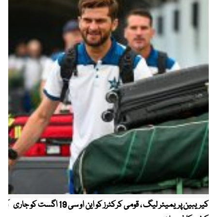
کیریبین پریمیئر لیگ ، قومی کرکٹرز کو این او سی 19 اگست کو جاری
آز