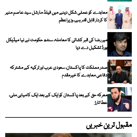
معاہدے کو عملی شکل دینے میں فیلڈ مارشل سید عاصم منیر
کا کردار قابل قدر ہے، وزیراعظم
میر رضا کی قبر کشائی کا معاملہ، سندھ حکومت نے نیا میڈیکل
بورڈ تشکیل دے دیا
صدر مملکت کا پاکستان، سعودی عرب اور ترکیہ کے مشترکہ
دفاعی معاہدے کا خیرمقدم
معرکہ حق کے بعد پاکستان کو ایک کے بعد ایک کامیابی ملی،
عطا تارڑ
مقبول ترین خبریں