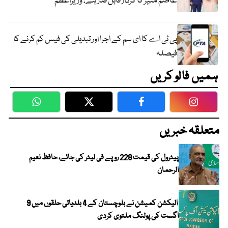
عاصم منیر کا کردار قابل قدر ہے، وزیراعظم
پی ٹی اے کا ای سم کے اجرا اور تبدیلی کی فیس کم کرنے کا
فیصلہ
ہمیں فالو کریں
WhatsApp
Twitter
Facebook
Faceboo
متعلقہ خبریں
پیٹرول کی قیمت 228 روپے فی لیٹر کی جائے، حافظ نعیم
الرحمان
الیکشن کمیشن نے بلوچستان کے 4 بلدیاتی حلقوں میں 9
اگست کی پولنگ ملتوی کردی