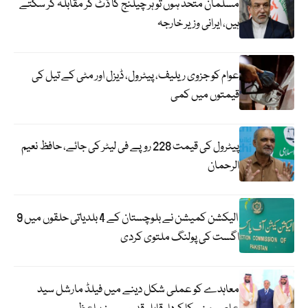
مسلمان متحد ہوں تو ہر چیلنج کا ڈٹ کر مقابلہ کر سکتے
ہیں، ایرانی وزیر خارجہ
عوام کو جزوی ریلیف، پیٹرول، ڈیزل اور مٹی کے تیل کی
قیمتوں میں کمی
پیٹرول کی قیمت 228 روپے فی لیٹر کی جائے، حافظ نعیم
الرحمان
الیکشن کمیشن نے بلوچستان کے 4 بلدیاتی حلقوں میں 9
اگست کی پولنگ ملتوی کردی
معاہدے کو عملی شکل دینے میں فیلڈ مارشل سید