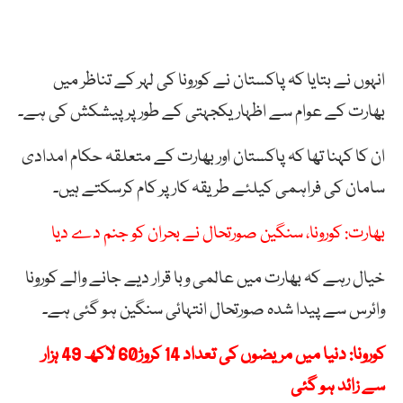
انہوں نے بتایا کہ پاکستان نے کورونا کی لہر کے تناظر میں
بھارت کے عوام سے اظہار یکجہتی کے طور پر پیشکش کی ہے۔
ان کا کہنا تھا کہ پاکستان اور بھارت کے متعلقہ حکام امدادی
سامان کی فراہمی کیلئے طریقہ کار پر کام کرسکتے ہیں۔
بھارت: کورونا، سنگین صورتحال نے بحران کو جنم دے دیا
خیال رہے کہ بھارت میں عالمی وبا قرار دیے جانے والے کورونا
وائرس سے پیدا شدہ صورتحال انتہائی سنگین ہو گئی ہے۔
کورونا: دنیا میں مریضوں کی تعداد 14 کروڑ60 لاکھ 49 ہزار
سے زائد ہو گئی