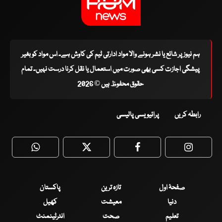
ہم نیوز پر شائع یا نشر ہونے والا مواد ادارتی ٹیم کی کاوش ہے۔ اس مواد کو بغیر
پیشگی اجازت کسی بھی صورت میں استعمال یا نقل کرنا درست نہیں۔ تمام
حقوق محفوظ ہیں © 2026
رابطہ کریں
پرائیویسی پالیسی
WhatsApp
Twitter
Facebook
Faceboo
صفحۂ اول
تازہ ترین
پاکستان
دنیا
معیشت
کھیل
تعلیم
صحت
انٹرٹینمنٹ