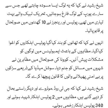
شیخ رشید نے کہا کہ یہ لوگ ایسا مسودہ چاہتے تھے جس سے
سارے یورپ کے لوگ فارغ ہوجائیں۔ تحریک لبیک والے بہت
تیاری میں تھے۔ پولیس اور رینجرز نے 10 گھنٹوں میں صورتحال
پر قابو پالیا۔
انہوں نے کہا کہ تھانوں کو بند کیاگیا،پولیس اہلکاروں کو اغوا
کیاگیا۔ مظاہروں کے باعث ایمبولینس میں لوگوں کو
مشکلات پیش آئیں۔ کورونا کی صورتحال میں مظاہرین نے
شہروں میں مسائل کو جنم دیا۔ سوشل میڈیا کےذریعے سڑکوں
پر بے امنی پھیلانے والوں کا قانون پیچھا کرے گا۔
شیخ رشید نے کہا کہ جی ٹی روڈ ،موٹروے اور دیگر راستے بحال
کر دیے گئے ہیں، مظاہروں میں 2 پولیس اہلکار شہید ہوئے اور
340 پولیس اہلکار زخمی ہوئے۔