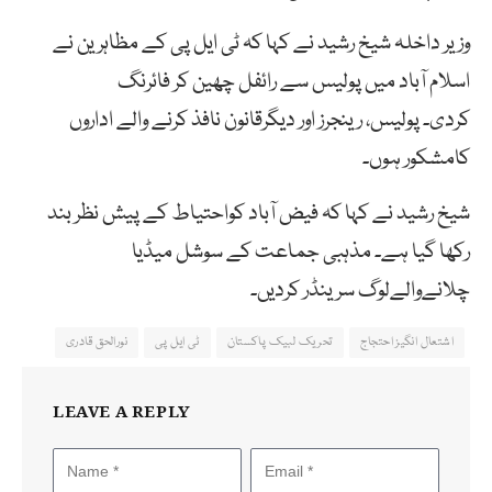
وزیر داخلہ شیخ رشید نے کہا کہ ٹی ایل پی کے مظاہرین نے
اسلام آباد میں پولیس سے رائفل چھین کر فائرنگ
کردی۔ پولیس، رینجرز اور دیگرقانون نافذ کرنے والے اداروں
کامشکور ہوں۔
شیخ رشید نے کہا کہ فیض آباد کواحتیاط کے پیش نظر بند
رکھا گیا ہے۔ مذہبی جماعت کے سوشل میڈیا
چلانےوالےلوگ سرینڈر کردیں۔
اشتعال انگیز احتجاج
تحریک لبیک پاکستان
ٹی ایل پی
نورالحق قادری
LEAVE A REPLY