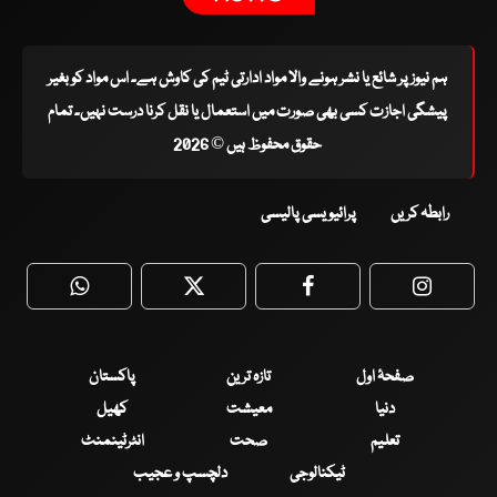
ہم نیوز پر شائع یا نشر ہونے والا مواد ادارتی ٹیم کی کاوش ہے۔ اس مواد کو بغیر
پیشگی اجازت کسی بھی صورت میں استعمال یا نقل کرنا درست نہیں۔ تمام
حقوق محفوظ ہیں © 2026
رابطہ کریں
پرائیویسی پالیسی
WhatsApp
Twitter
Facebook
Faceboo
صفحۂ اول
تازہ ترین
پاکستان
دنیا
معیشت
کھیل
تعلیم
صحت
انٹرٹینمنٹ
ٹیکنالوجی
دلچسپ و عجیب