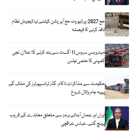
حج 2027: پرائیویٹ حج آپریشن کیلئے نیا ڈیجیٹل نظام
نافذ کرنے کا فیصلہ
میٹرو بس سروس 11 اگست سے بند کرنے کا اعلان، نجی
کمپنی کا حتمی نوٹس
حکومت سے مذاکرات ناکام، گڈز ٹرانسپورٹرز کی ملک گیر
پہیہ جام ہڑتال شروع
ایران اور عمان آبنائے ہرمز سے متعلق معاہدے کے قریب
پہنچ گئے، عباس عراقچی