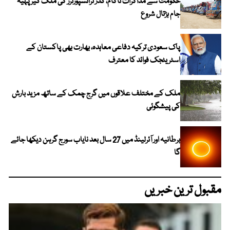
حکومت سے مذاکرات ناکام، گڈز ٹرانسپورٹرز کی ملک گیر پہیہ
جام ہڑتال شروع
پاک سعودی ترکیہ دفاعی معاہدہ، بھارت بھی پاکستان کے
اسٹریٹجک فوائد کا معترف
ملک کے مختلف علاقوں میں گرج چمک کے ساتھ مزید بارش
کی پیشگوئی
برطانیہ اور آئرلینڈ میں 27 سال بعد نایاب سورج گرہن دیکھا جائے
گا
مقبول ترین خبریں