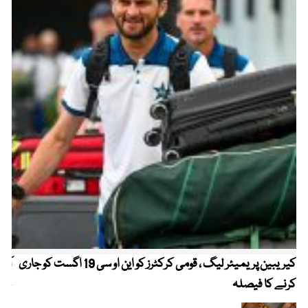
کیریبین پریمیئر لیگ ، قومی کرکٹرز کو این او سی 19 اگست کو جاری
آز
کرنے کا فیصلہ
چھی