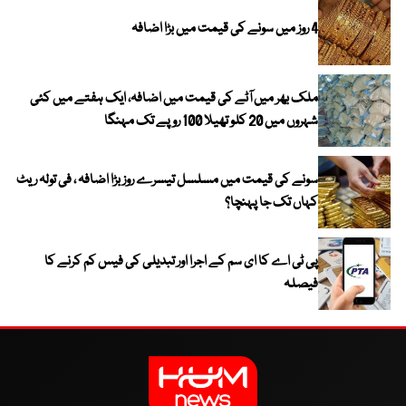
4 روز میں سونے کی قیمت میں بڑا اضافہ
ملک بھر میں آٹے کی قیمت میں اضافہ، ایک ہفتے میں کئی
شہروں میں 20 کلو تھیلا 100 روپے تک مہنگا
سونے کی قیمت میں مسلسل تیسرے روز بڑا اضافہ ، فی تولہ ریٹ
کہاں تک جا پہنچا؟
پی ٹی اے کا ای سم کے اجرا اور تبدیلی کی فیس کم کرنے کا
فیصلہ