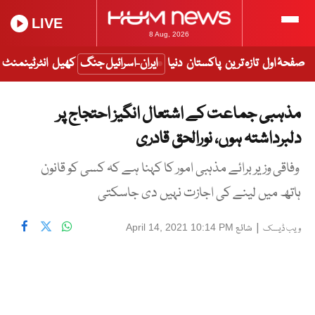
LIVE
8 Aug, 2026
صفحۂ اول
تازہ ترین
پاکستان
دنیا
ایران-اسرائیل جنگ
کھیل
انٹرٹینمنٹ
مذہبی جماعت کے اشتعال انگیز احتجاج پر
دلبرداشتہ ہوں، نورالحق قادری
وفاقی وزیر برائے مذہبی امور کا کہنا ہے کہ کسی کو قانون
ہاتھ میں لینے کی اجازت نہیں دی جاسکتی
|
شائع
April 14, 2021 10:14 PM
ویب ڈیسک