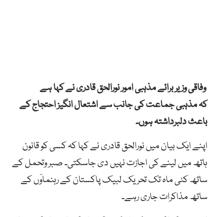
وفاقی وزیر برائے مذہبی امور نورالحق قادری نے کہا ہے
کہ مذہبی جماعت کی جانب سے اشتعال انگیز احتجاج کے
باعث دلبرداشتہ ہوں۔
اپنے ایک بیان میں نورالحق قادری نے کہا کہ کسی کو قانون
ہاتھ میں لینے کی اجازت نہیں دی جاسکتی۔ صبر وتحمل کے
ساتھ کئی ماہ تک تحریک لبیک پاکستان کے رہنماوَں کے
ساتھ مذاکرات جاری رہے۔