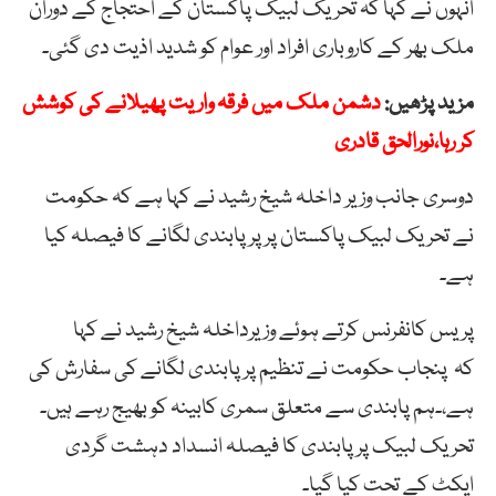
انہوں نے کہا کہ تحریک لبیک پاکستان کے احتجاج کے دوران
ملک بھر کے کاروباری افراد اور عوام کو شدید اذیت دی گئی۔
مزید پڑھیں:
دشمن ملک میں فرقہ واریت پھیلانے کی کوشش
کر رہا،نورالحق قادری
دوسری جانب وزیر داخلہ شیخ رشید نے کہا ہے کہ حکومت
نے تحریک لبیک پاکستان پر پر پابندی لگانے کا فیصلہ کیا
ہے۔
پریس کانفرنس کرتے ہوئے وزیرداخلہ شیخ رشید نے کہا
کہ پنجاب حکومت نے تنظیم پر پابندی لگانے کی سفارش کی
ہے،۔ہم پابندی سے متعلق سمری کابینہ کو بھیج رہے ہیں۔
تحریک لبیک پر پابندی کا فیصلہ انسداد دہشت گردی
ایکٹ کے تحت کیا گیا۔