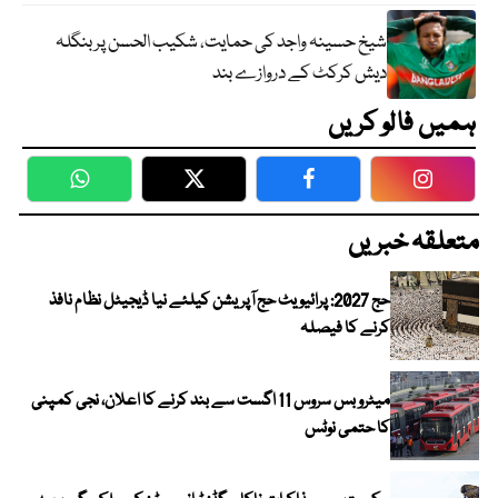
شیخ حسینہ واجد کی حمایت، شکیب الحسن پر بنگلہ
دیش کرکٹ کے دروازے بند
ہمیں فالو کریں
WhatsApp
Twitter
Facebook
Faceboo
متعلقہ خبریں
حج 2027: پرائیویٹ حج آپریشن کیلئے نیا ڈیجیٹل نظام نافذ
کرنے کا فیصلہ
میٹرو بس سروس 11 اگست سے بند کرنے کا اعلان، نجی کمپنی
کا حتمی نوٹس