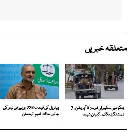
متعلقہ خبریں
پیٹرول کی قیمت 228 روپے فی لیٹر کی
ہنگو میں سکیورٹی فورسز کا آپریشن ، 7
جائے، حافظ نعیم الرحمان
دہشتگرد ہلاک ، کیپٹن شہید