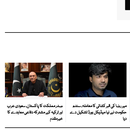
میر رضا کی قبر کشائی کا معاملہ، سندھ
صدر مملکت کا پاکستان، سعودی عرب
حکومت نے نیا میڈیکل بورڈ تشکیل دے
اور ترکیہ کے مشترکہ دفاعی معاہدے کا
دیا
خیرمقدم