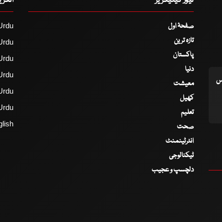
نیوز کیٹیگریز
انگر
صفحۂ اول
Urdu
تازہ ترین
Urdu
پاکستان
Urdu
دنیا
Urdu
اس
معیشت
Urdu
کھیل
Urdu
تعلیم
lish
صحت
انٹرٹینمنٹ
ٹیکنالوجی
دلچسپ و عجیب