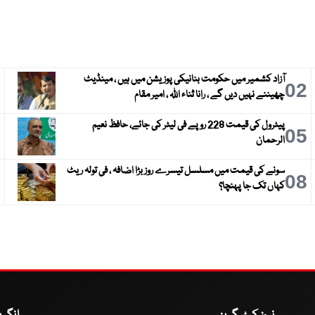
آزاد کشمیر میں حکومت بنانیکی پوزیشن میں ہیں ، مینڈیٹ
3
02
چھیننے نہیں دیں گے ، رانا ثناء اللہ ، امیر مقام
پیٹرول کی قیمت 228 روپے فی لیٹر کی جائے، حافظ نعیم
6
05
الرحمان
سونے کی قیمت میں مسلسل تیسرے روز بڑا اضافہ ، فی تولہ ریٹ
9
08
کہاں تک جا پہنچا؟