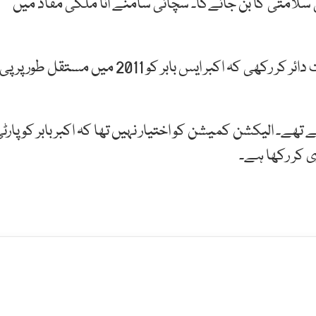
ی سلامتی کا بن جائےگا۔ سچائی سامنے انا ملکی مفاد میں
دوسری جانب عمران خان نے سپریم کورٹ میں درخواست دائر کر رکھی کہ اکبر ایس بابر کو 2011 میں مستقل طور پر پی
ھے۔ الیکشن کمیشن کو اختیار نہیں تھا کہ اکبر بابر کو پارٹ
ی کر رکھا ہے۔