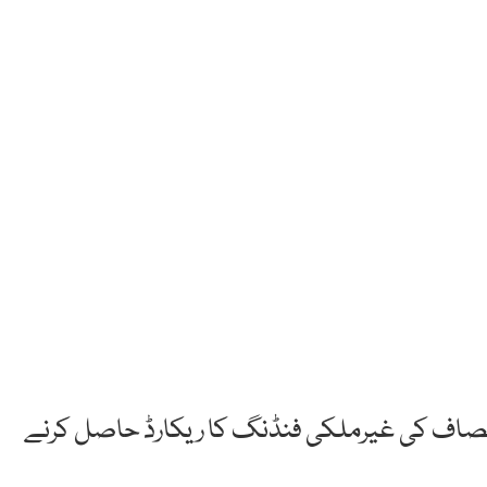
 انصاف کی غیرملکی فنڈنگ کا ریکارڈ حاصل کرنے