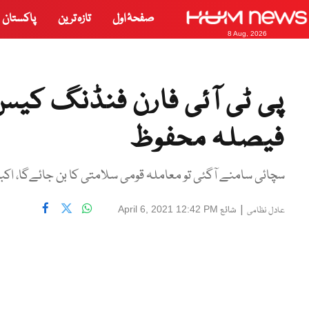
صفحۂ اول
تازہ ترین
پاکستان
8 Aug, 2026
پی ٹی آئی فارن فنڈنگ کیس
فیصلہ محفوظ
سچائی سامنے آگئی تو معاملہ قومی سلامتی کا بن جائےگا، اکبر 
|
شائع
April 6, 2021 12:42 PM
عادل نظامی