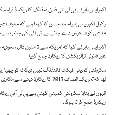
اکبر ایس بابر نے پی ٹی آئی فارن فنڈنگ کا ریکارڈ فراہ
وکیل اکبر ایس بابر احمد حسن کا کہنا ہے کہ حنیف 
مدعی کو دسترس دے جائے۔ پی ٹی آئی کی جانب سے جم
غیر قانونی ٹرانزیکشن کا ریکارڈ جمع کرایا
سکروٹنی کمیٹی فیکٹ فائنڈنگ نہیں فیکٹ کو چھپا رہی 
تھا کہ تحریک انصاف 2013 کا ریکارڈ دینے سے انکاری ہے۔
ریکارڈ جمع کرانا ہوگا۔