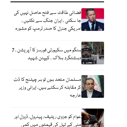
فضائی طاقت سے فتح حاصل نہیں کی
جا سکتی ، ایران جنگ سے نکلیں ،
امریکی جنرل کا صدر ٹرمپ کو مشورہ
ہنگو میں سکیورٹی فورسز کا آپریشن ، 7
دہشتگرد ہلاک ، کیپٹن شہید
مسلمان متحد ہوں تو ہر چیلنج کا ڈٹ
کر مقابلہ کر سکتے ہیں، ایرانی وزیر
خارجہ
عوام کو جزوی ریلیف، پیٹرول، ڈیزل اور
مٹی کے تیل کی قیمتوں میں کمی