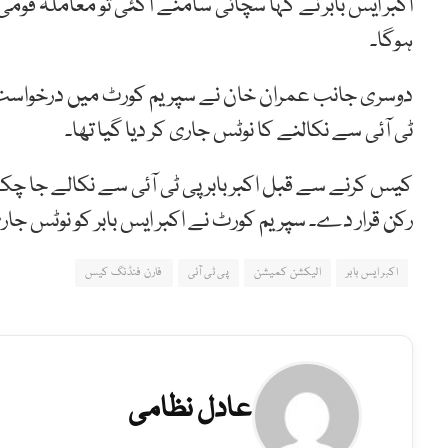
اکبر ایس بابر نے کہا سچائی سامنے آگئی تو معاملہ قوم
ہوگا۔
ٹی آئی سے نکالنے کا نوٹس جاری کر دیا گیا تھا۔
کیس کرنے سے قبل اکبر بابر پی ٹی آئی سے نکالے جا چکے ت
رکن قرار دے۔ سپریم کورٹ نے اکبر ایس بابر کو نوٹس جار
اکبر ایس بابر
الیکشن کمیشن
پی ٹی آئی
فارن فنڈنگ کیس
عادل نظامی