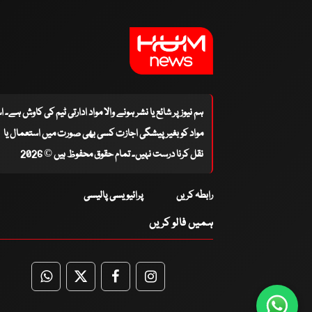
ہم نیوز پر شائع یا نشر ہونے والا مواد ادارتی ٹیم کی کاوش ہے۔ 
مواد کو بغیر پیشگی اجازت کسی بھی صورت میں استعمال یا
نقل کرنا درست نہیں۔ تمام حقوق محفوظ ہیں © 2026
رابطہ کریں
پرائیویسی پالیسی
ہمیں فالو کریں
WhatsApp
Twitter
Facebook
Facebook