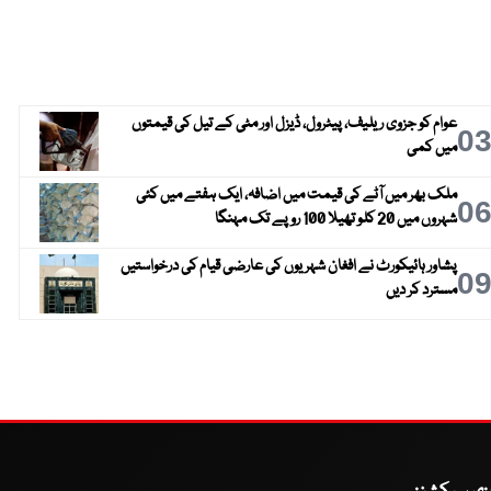
عوام کو جزوی ریلیف، پیٹرول، ڈیزل اور مٹی کے تیل کی قیمتوں
0
میں کمی
ملک بھر میں آٹے کی قیمت میں اضافہ، ایک ہفتے میں کئی
0
شہروں میں 20 کلو تھیلا 100 روپے تک مہنگا
پشاور ہائیکورٹ نے افغان شہریوں کی عارضی قیام کی درخواستیں
0
مسترد کر دیں