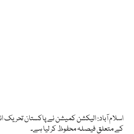
اسلام آباد: الیکشن کمیشن نے پاکستان تحریک
کے متعلق فیصلہ محفوظ کر لیا ہے۔