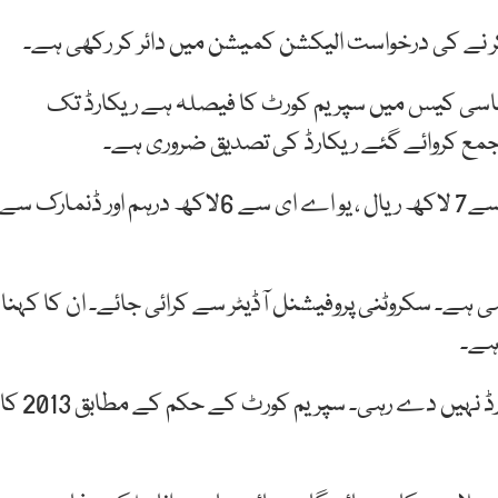
م کر نے کی درخواست الیکشن کمیشن میں دائر کر رکھی ہے۔
عباسی کیس میں سپریم کورٹ کا فیصلہ ہے ریکارڈ تک
ع کروائے گئے ریکارڈ کی تصدیق ضروری ہے۔
اکبر ایس بابر نے کہا کہ امریکہ سے 3 ملین ڈالر، سعودیہ سے7 لاکھ ریال ، یو اے ای سے 6لاکھ درہم اور ڈنمارک سے
ہے۔ سکروٹنی پروفیشنل آڈیٹر سے کرائی جائے۔ ان کا کہنا
انہوں نے بتایا سکروٹنی کمیٹی کہتی ہے پی ٹی آئی ریکارڈ نہیں دے رہی۔ سپریم کورٹ کے حکم کے مطابق 2013 کا