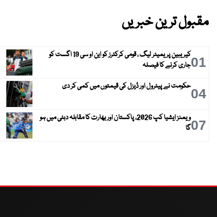
مقبول ترین خبریں
کیریبین پریمیئر لیگ ، قومی کرکٹرز کو این او سی 19 اگست کو
01
جاری کرنے کا فیصلہ
حکومت نے پیٹرول اور ڈیزل کی قیمتوں میں کمی کر دی
04
ویمنز ایشیا کپ 2026، پاکستان اور بھارت کا مقابلہ دبئی میں ہو
07
گا