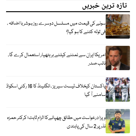
تازہ ترین خبریں
سونے کی قیمت میں مسلسل دوسرے روز ہوشربا اضافہ ،
فی تولہ کتنے کا ہو گیا؟
امریکا ایران سے نمٹنے کیلئے ہر ہتھیار استعمال کرے گا،
نائب صدر
پاکستان کیخلاف ٹیسٹ سیریز ، انگلینڈ کا 16 رکنی اسکواڈ
سامنے آ گیا
ویزا درخواست میں حقائق چھپانےکا الزام ثابت؛ کرکٹر حمزہ
نذر پر 2 سال کی پابندی