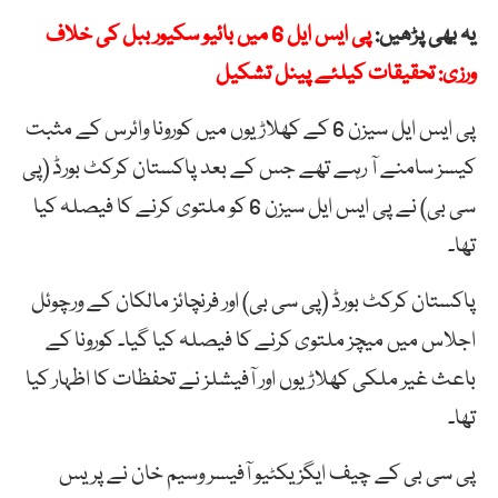
یہ بھی پڑھیں:
پی ایس ایل 6 میں بائیو سکیور ببل کی خلاف
ورزی: تحقیقات کیلئے پینل تشکیل
پی ایس ایل سیزن 6 کے کھلاڑیوں میں کورونا وائرس کے مثبت
کیسز سامنے آ رہے تھے جس کے بعد پاکستان کرکٹ بورڈ (پی
سی بی) نے پی ایس ایل سیزن 6 کو ملتوی کرنے کا فیصلہ کیا
تھا۔
پاکستان کرکٹ بورڈ (پی سی بی) اور فرنچائز مالکان کے ورچوئل
اجلاس میں میچز ملتوی کرنے کا فیصلہ کیا گیا۔ کورونا کے
باعث غیر ملکی کھلاڑیوں اور آفیشلز نے تحفظات کا اظہار کیا
تھا۔
پی سی بی کے چیف ایگزیکٹیو آفیسر وسیم خان نے پریس