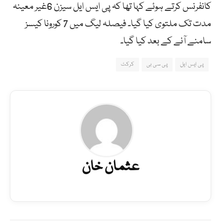
کانفرنس کرتے ہوئے کہا تھا کہ پی ایس ایل سیزن 6غیر معینہ
مدت تک ملتوی کیا گیا۔ فیصلہ لیگ میں 7 کورونا کیسز
سامنے آنے کے بعد کیا گیا۔
پی ایس ایل
پی سی بی
کرکٹ
عثمان خان