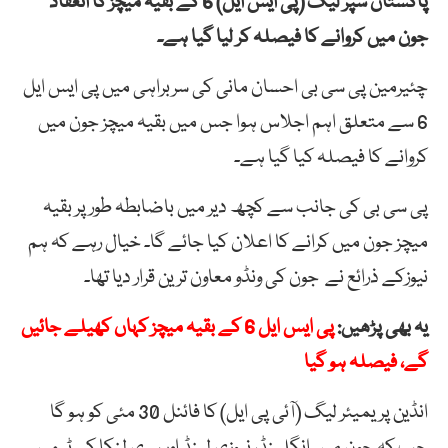
پاکستان سپر لیگ (پی ایس ایل) 6 کے بقیہ میچز کا انعقاد
جون میں کروانے کا فیصلہ کر لیا گیا ہے۔
چئیرمین
پی
سی
بی
احسان
مانی
کی
سربراہی
میں
پی
ایس
ایل
6
سے
متعلق
اہم
اجلاس ہوا جس میں بقیہ میچز جون میں
کروانے کا فیصلہ کیا گیا ہے۔
پی
سی
بی
کی
جانب
سے
کچھ
دیر
میں
باضابطہ
طور
پر
بقیہ
میچز جون میں کرانے کا
اعلان
کیا
جائے گا۔
خیال رہے کہ ہم
نیوزکے ذرائع نے جون کی ونڈو معاون ترین قرار دیا تھا۔
یہ بھی پڑھیں:
پی ایس ایل 6 کے بقیہ میچز کہاں کھیلے جائیں
گے، فیصلہ ہو گیا
انڈین پریمیئر لیگ (آئی پی ایل) کا فائنل 30 مئی کو ہو گا
جب کہ جون میں انگلینڈ، نیوزی لینڈ اور سری لنکا کی ٹیمیں