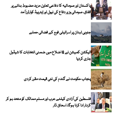
پاکستان اور صومالیہ کا دفاعی تعاون مزید مضبوط بنانے پر
اتفاق، صومالی وزیر دفاع کی نیول اور ایئرہیڈ کوارٹرز آمد
جنوبی لبنان پر اسرائیلی فوج کے فضائی حملے
الیکشن کمیشن نے 6 اضلاع میں ضمنی انتخابات کا شیڈول
جاری کردیا
پنجاب حکومت نے گندم کی نئی قیمت مقرر کردی
فلسطین کی آزادی کیلئے عرب اور مسلم ممالک کو متحد ہو کر
کردار ادا کرنا ہوگا، اسحاق ڈار