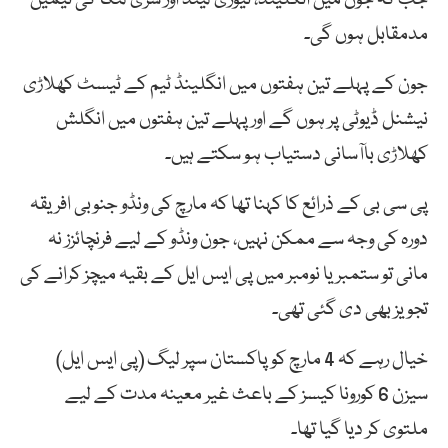
مدمقابل ہوں گی۔
جون کے پہلے تین ہفتوں میں انگلینڈ ٹیم کے ٹیسٹ کھلاڑی
نیشنل ڈیوٹی پر ہوں گے اور پہلے تین ہفتوں میں انگلش
کھلاڑی باآسانی دستیاب ہو سکتے ہیں۔
پی سی بی کے ذرائع کا کہنا تھا کہ مارچ کی ونڈو جنوبی افریقہ
دورہ کی وجہ سے ممکن نہیں، جون ونڈو کے لیے فرنچائزز نہ
مانی تو ستمبر یا نومبر میں پی ایس ایل کے بقیہ میچز کرانے کی
تجویز بھی دی گئی تھی۔
خیال رہے کہ 4 مارچ کو پاکستان سپر لیگ (پی ایس ایل)
سیزن 6 کورونا کیسز کے باعث غیر معینہ مدت کے لیے
ملتوی کر دیا گیا تھا۔