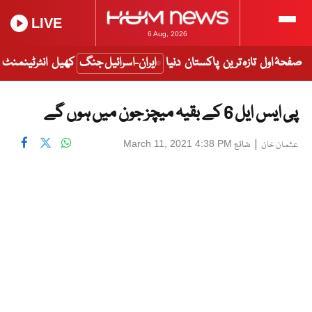
LIVE
6 Aug, 2026
صفحۂ اول
تازہ ترین
پاکستان
دنیا
ایران-اسرائیل جنگ
کھیل
انٹرٹینمنٹ
پی ایس ایل 6 کے بقیہ میچز جون میں ہوں گے
|
شائع
March 11, 2021 4:38 PM
عثمان خان