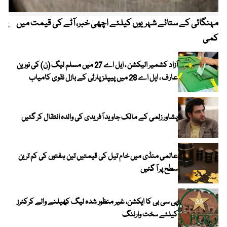
مہنگائی کے ستائے شہریوں کیلئے اچھی خبر، آٹے کی قیمت میں
پیٹ
کمی
آزاد کشمیر الیکشن ، ایل اے 27 میں مسلم لیگ (ن) کی نورین
عارف ، ایل اے 28 میں پیپلز پارٹی کے بازل نقوی کامیاب
پشاور زلمی کے مالک جاوید آفریدی کی والدہ انتقال کر گئیں
عالمی منڈی میں خام تیل کی قیمتیں تین ہفتوں کی کم ترین
سطح پر آ گئیں
پی سی بی کا ایکشن، غیر منظور شدہ لیگ کھیلنے والے کرکٹرز
کیلئے سخت وارننگ