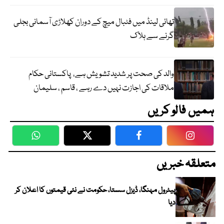
تھائی لینڈ میں فٹبال میچ کے دوران کھلاڑی آسمانی بجلی
گرنے سے ہلاک
والد کی صحت پر شدید تشویش ہے، پاکستانی حکام
ملاقات کی اجازت نہیں دے رہے ، قاسم ، سلیمان
ہمیں فالو کریں
WhatsApp
Twitter
Facebook
Faceboo
متعلقہ خبریں
پیٹرول مہنگا، ڈیزل سستا، حکومت نے نئی قیمتوں کا اعلان کر
دیا