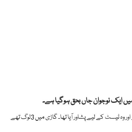
 میں ایک نوجوان جاں بحق ہوگیا ہے۔
پولیس کے مطابق جاں بحق نوجوان کا تعلق بنوں سے ہے اور وہ ٹیسٹ کے لیے پشاور آیا تھا۔ گاڑی میں 3لوگ تھے