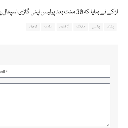
لڑکے نے بتایا کہ 30 منٹ بعد پولیس اپنی گاڑی اسپتال پہنچی۔
پشاور
پولیس
فائرنگ
گرفتاری
مقدمہ
نوجوان