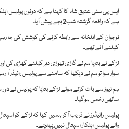
ایس پی سٹی عتیق شاہ کا کہنا ہے کہ دونوں پولیس اہلکار
ہے کہ واقعہ گزشتہ شب2 بجے پیش آیا۔
نوجوان کے اہلخانہ سے رابطہ کرنے کی کوشش کی جا رہی 
کیلئے آئے تھے۔
لڑکے نے بتایا ہم نے گاڑی تھوڑی دیر کیلئے کھڑی کی اور
سوار ہوا تو ہم نے دیکھا کہ سامنے سے پولیس رائیڈر آ رہ
ہم نیوز سے بات کرتے ہوئے لڑکے بتایا کہ پولیس نے 
ساتھی زخمی ہوگیا۔
پولیس رائیڈرز نے قریب آکر ہمیں کہا کہ لڑکے کو اسپتال
والے پولیس اہلکار اسپتال نہیں پہنچے۔