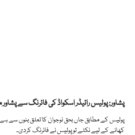
پشاور: پولیس رائیڈر اسکواڈ کی فائرنگ سے پشاور
کھانے کے لیے نکلے تو پولیس نے فائرنگ کردی۔