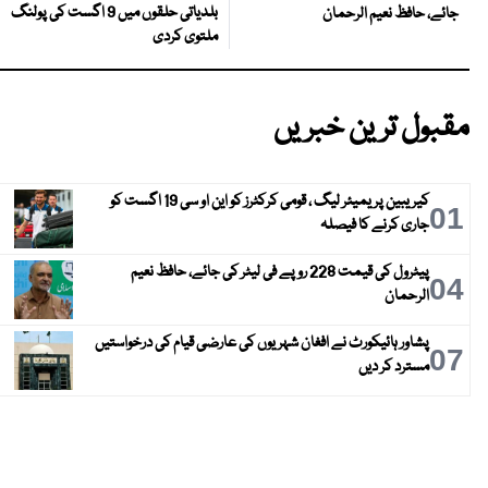
بلدیاتی حلقوں میں 9 اگست کی پولنگ
جائے، حافظ نعیم الرحمان
ملتوی کردی
مقبول ترین خبریں
کیریبین پریمیئر لیگ ، قومی کرکٹرز کو این او سی 19 اگست کو
01
جاری کرنے کا فیصلہ
پیٹرول کی قیمت 228 روپے فی لیٹر کی جائے، حافظ نعیم
04
الرحمان
پشاور ہائیکورٹ نے افغان شہریوں کی عارضی قیام کی درخواستیں
07
مسترد کر دیں