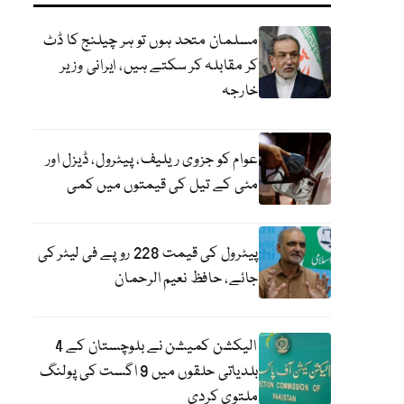
مسلمان متحد ہوں تو ہر چیلنج کا ڈٹ
کر مقابلہ کر سکتے ہیں، ایرانی وزیر
خارجہ
عوام کو جزوی ریلیف، پیٹرول، ڈیزل اور
مٹی کے تیل کی قیمتوں میں کمی
پیٹرول کی قیمت 228 روپے فی لیٹر کی
جائے، حافظ نعیم الرحمان
الیکشن کمیشن نے بلوچستان کے 4
بلدیاتی حلقوں میں 9 اگست کی پولنگ
ملتوی کردی