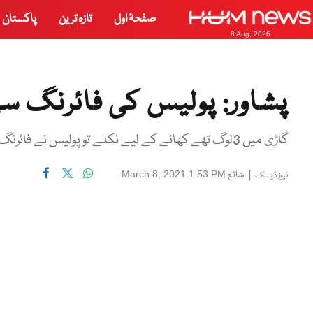
صفحۂ اول
تازہ ترین
پاکستان
8 Aug, 2026
پشاور: پولیس کی فائرنگ سے
گاڑی میں 3لوگ تھے کھانے کے لیے نکلے تو پولیس نے فائرنگ کردی
|
شائع
March 8, 2021 1:53 PM
نیوز ڈیسک