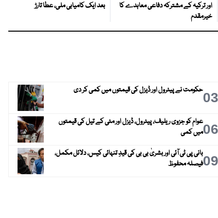
اور ترکیہ کے مشترکہ دفاعی معاہدے کا
بعد ایک کامیابی ملی، عطا تارڑ
خیرمقدم
حکومت نے پیٹرول اور ڈیزل کی قیمتوں میں کمی کر دی
0
عوام کو جزوی ریلیف، پیٹرول، ڈیزل اور مٹی کے تیل کی قیمتوں
0
میں کمی
بانی پی ٹی آئی اور بشریٰ بی بی کی قیدِ تنہائی کیس، دلائل مکمل،
0
فیصلہ محفوظ