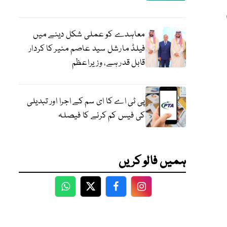
معاہدے کو عملی شکل دینے میں
فیلڈ مارشل سید عاصم منیر کا کردار
قابل قدر ہے، وزیراعظم
پی ٹی اے کا ای سم کے اجرا اور تبدیلی
کی فیس کم کرنے کا فیصلہ
ہمیں فالو کریں
WhatsApp
Twitter
Facebook
Facebook