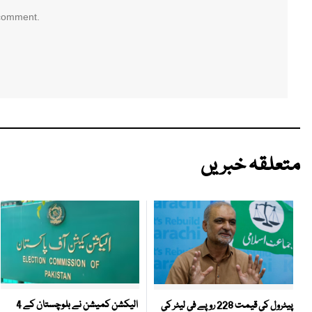
 comment.
متعلقہ خبریں
الیکشن کمیشن نے بلوچستان کے 4
پیٹرول کی قیمت 228 روپے فی لیٹر کی