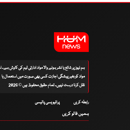
ہم نیوز پر شائع یا نشر ہونے والا مواد ادارتی ٹیم کی کاوش ہے۔ 
مواد کو بغیر پیشگی اجازت کسی بھی صورت میں استعمال یا
نقل کرنا درست نہیں۔ تمام حقوق محفوظ ہیں © 2026
رابطہ کریں
پرائیویسی پالیسی
ہمیں فالو کریں