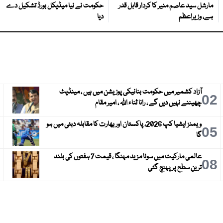
مارشل سید عاصم منیر کا کردار قابل قدر
حکومت نے نیا میڈیکل بورڈ تشکیل دے
ہے، وزیراعظم
دیا
آزاد کشمیر میں حکومت بنانیکی پوزیشن میں ہیں ، مینڈیٹ
3
02
چھیننے نہیں دیں گے ، رانا ثناء اللہ ، امیر مقام
ویمنز ایشیا کپ 2026، پاکستان اور بھارت کا مقابلہ دبئی میں ہو
6
05
گا
عالمی مارکیٹ میں سونا مزید مہنگا ، قیمت 7 ہفتوں کی بلند
9
08
ترین سطح پر پہنچ گئی