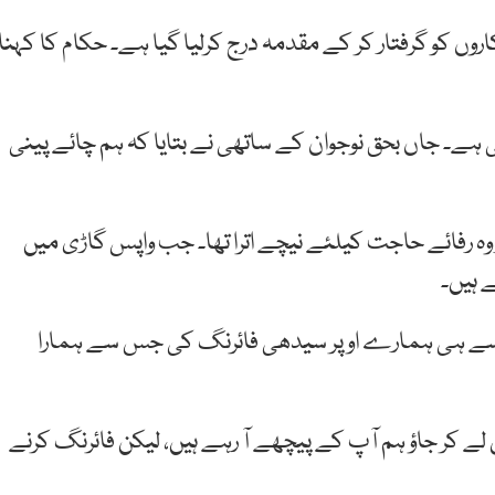
وں کو گرفتار کر کے مقدمہ درج کرلیا گیا ہے۔ حکام کا کہنا
ہے۔ جاں بحق نوجوان کے ساتھی نے بتایا کہ ہم چائے پینی
 وہ رفائے حاجت کیلئے نیچے اترا تھا۔ جب واپس گاڑی میں
ے ہیں۔
دور سے ہی ہمارے اوپر سیدھی فائرنگ کی جس سے ہمارا
 لے کر جاؤ ہم آپ کے پیچھے آ رہے ہیں، لیکن فائرنگ کرنے