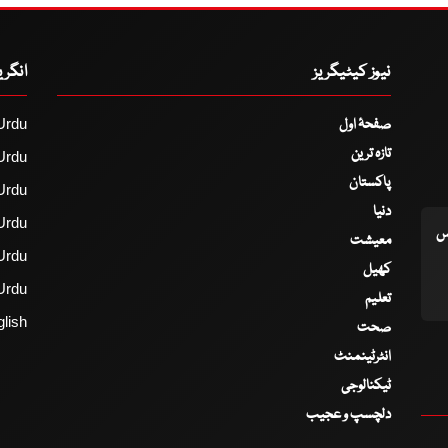
نیوز کیٹیگریز
انگر
صفحۂ اول
Urdu
تازہ ترین
Urdu
پاکستان
Urdu
دنیا
Urdu
اس
معیشت
Urdu
کھیل
Urdu
تعلیم
lish
صحت
انٹرٹینمنٹ
ٹیکنالوجی
دلچسپ و عجیب