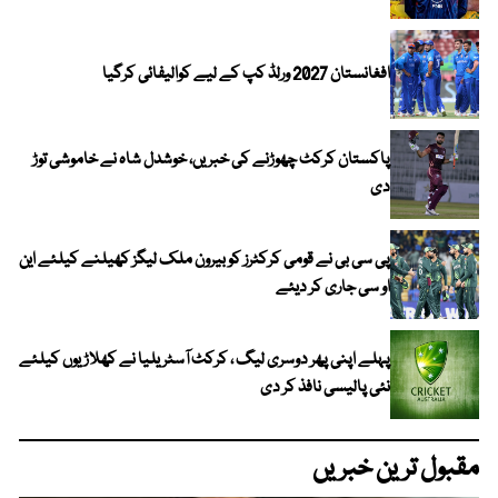
افغانستان 2027 ورلڈ کپ کے لیے کوالیفائی کرگیا
پاکستان کرکٹ چھوڑنے کی خبریں، خوشدل شاہ نے خاموشی توڑ
دی
پی سی بی نے قومی کرکٹرز کو بیرون ملک لیگز کھیلنے کیلئے این
او سی جاری کر دیئے
پہلے اپنی پھر دوسری لیگ ، کرکٹ آسٹریلیا نے کھلاڑیوں کیلئے
نئی پالیسی نافذ کر دی
مقبول ترین خبریں