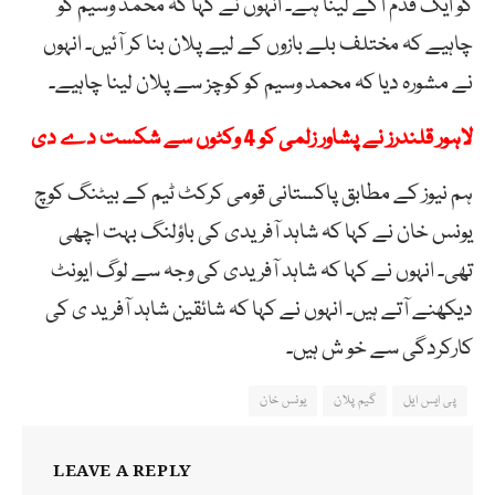
کو ایک قدم آگے لینا ہے۔ انہوں نے کہا کہ محمد وسیم کو
چاہیے کہ مختلف بلے بازوں کے لیے پلان بنا کر آئیں۔ انہوں
نے مشورہ دیا کہ محمد وسیم کو کوچز سے پلان لینا چاہیے۔
لاہور قلندرز نے پشاور زلمی کو 4 وکٹوں سے شکست دے دی
ہم نیوز کے مطابق پاکستانی قومی کرکٹ ٹیم کے بیٹنگ کوچ
یونس خان نے کہا کہ شاہد آفریدی کی باؤلنگ بہت اچھی
تھی۔ انہوں نے کہا کہ شاہد آفریدی کی وجہ سے لوگ ایونٹ
دیکھنے آتے ہیں۔ انہوں نے کہا کہ شائقین شاہد آفرید ی کی
کارکردگی سے خو ش ہیں۔
پی ایس ایل
گیم پلان
یونس خان
LEAVE A REPLY