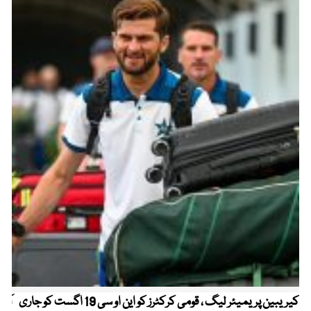
کیریبین پریمیئر لیگ ، قومی کرکٹرز کو این او سی 19 اگست کو جاری
آز