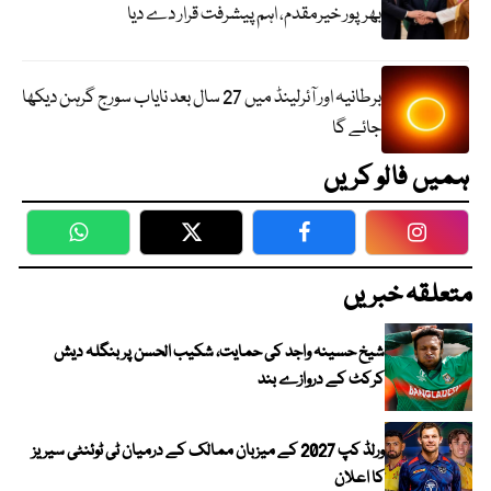
بھرپور خیرمقدم، اہم پیشرفت قرار دے دیا
برطانیہ اور آئرلینڈ میں 27 سال بعد نایاب سورج گرہن دیکھا
جائے گا
ہمیں فالو کریں
WhatsApp
Twitter
Facebook
Faceboo
متعلقہ خبریں
شیخ حسینہ واجد کی حمایت، شکیب الحسن پر بنگلہ دیش
کرکٹ کے دروازے بند
ورلڈ کپ 2027 کے میزبان ممالک کے درمیان ٹی ٹوئنٹی سیریز
کا اعلان