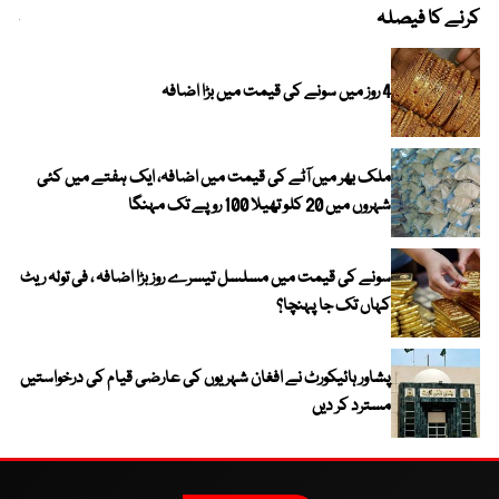
کرنے کا فیصلہ
چھی
4 روز میں سونے کی قیمت میں بڑا اضافہ
ملک بھر میں آٹے کی قیمت میں اضافہ، ایک ہفتے میں کئی
شہروں میں 20 کلو تھیلا 100 روپے تک مہنگا
سونے کی قیمت میں مسلسل تیسرے روز بڑا اضافہ ، فی تولہ ریٹ
کہاں تک جا پہنچا؟
پشاور ہائیکورٹ نے افغان شہریوں کی عارضی قیام کی درخواستیں
مسترد کر دیں