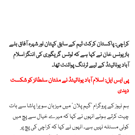
کراچی: پاکستان کرکٹ ٹیم کے سابق کپتان اور شہرہ آفاق بلے
باز یونس خان نے کہا ہے کہ لوئس گریگوری کی اننگز اسلام
آباد یونائیٹڈ کے لیے ٹرننگ پوائنٹ تھا۔
پی ایس ایل: اسلام آباد یونائیٹڈ نے ملتان سلطانز کو شکست
دیدی
ہم نیوز کے پروگرام ’گیم پلان‘ میں میزبان سویرا پاشا سے بات
چیت کرتے ہوئے انہوں نے کہا کہ میرے خیال سے پچ میں
کوئی مسئلہ نہیں ہے۔ انہوں نے کہا کہ کراچی کی پچ پر