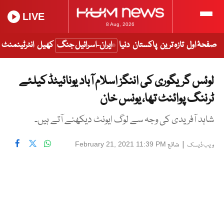
LIVE
8 Aug, 2026
صفحۂ اول
تازہ ترین
پاکستان
دنیا
ایران-اسرائیل جنگ
کھیل
انٹرٹینمنٹ
لوئس گریگوری کی اننگز اسلام آباد یونائیٹڈ کیلئے
ٹرننگ پوائنٹ تھا، یونس خان
شاہد آفریدی کی وجہ سے لوگ ایونٹ دیکھنے آتے ہیں۔
|
شائع
February 21, 2021 11:39 PM
ویب ڈیسک