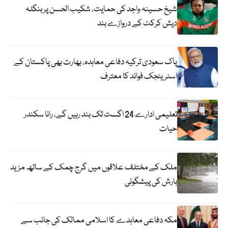
شیخ حسینہ واجد کی حمایت، شکیب الحسن پر بنگلہ
دیش کرکٹ کے دروازے بند
پاک سعودی ترکیہ دفاعی معاہدہ، بھارت بھی پاکستان کے
اسٹریٹجک فوائد کا معترف
تعلیمی ادارے 24 اگست تک بند رہیں گے، رانا سکندر
حیات
ملک کے مختلف علاقوں میں گرج چمک کے ساتھ مزید
بارش کی پیشگوئی
مکہ دفاعی معاہدے کا اسلامی ممالک کی جانب سے