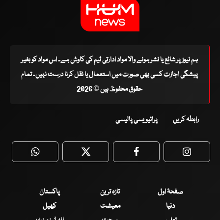
ہم نیوز پر شائع یا نشر ہونے والا مواد ادارتی ٹیم کی کاوش ہے۔ اس مواد کو بغیر
پیشگی اجازت کسی بھی صورت میں استعمال یا نقل کرنا درست نہیں۔ تمام
حقوق محفوظ ہیں © 2026
رابطہ کریں
پرائیویسی پالیسی
WhatsApp
Twitter
Facebook
Faceboo
صفحۂ اول
تازہ ترین
پاکستان
دنیا
معیشت
کھیل