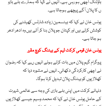
باؤلنگ اچھی ہو رہی ہے۔ انہوں نے کہا کہ ہمارے بلے بازو
ں کا پلان آگے پیچھے ہوجاتا ہے۔
یونس خان نے کہا کہ بیٹسمین زیادہ شارٹس کھیلنے کی
کوشش کرتے ہیں اور کپتان جو پلان بنا کر آتے ہیں وہ ادھر ادھر
ہو جاتا ہے۔
یونس خان قومی کرکٹ ٹیم کے بیٹنگ کوچ مقرر
پروگرام گیم پلان میں بات کرتے ہوئے انہوں ںے کہا کہ رضوان
نے اچھی کارکردگی دکھائی۔ انہوں نے مشورہ دیا کہ
کھلاڑیوں کو بیٹنگ پلان تبدیل کرنا ہوگا۔
دنیائے کرکٹ میں اپنی بلے بازی کی وجہ سے عالمی شہرت
کے حامل یونس خان نے کہا کہ محمد وسیم جیسے کھلاڑیوں