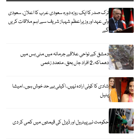
ترک صدر کا ایک روزہ دورہ سعودی عرب کا اعلان، سعودی
ولی عہد اور وزیراعظم شہباز شریف سے اہم ملاقات کریں
گے
دمشق کے نواحی علاقے جرمانہ میں منی بس میں
دھماکہ، 2 افراد جاں بحق، متعدد زخمی
شادی کا کوئی ارادہ نہیں، اکیلی بے حد خوش ہوں، امیشا
پٹیل
حکومت نے پیٹرول اور ڈیزل کی قیمتوں میں کمی کر دی