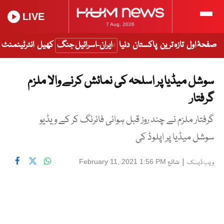
LIVE
7 Aug, 2026
صفحۂ اول
تازہ ترین
پاکستان
دنیا
ایران-اسرائیل جنگ
کھیل
انٹرٹینمنٹ
سوشل میڈیا پر اسلحہ کی نمائش کرنے والا ملزم
گرفتار
گرفتار ملزم نے چند روز قبل ہوائی فائرنگ کر کے ویڈیو
سوشل میڈیا پر اپلوڈ کی
|
شائع
February 11, 2021 1:56 PM
ویب ڈیسک