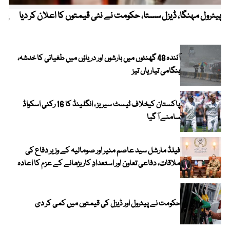
پیٹرول مہنگا، ڈیزل سستا، حکومت نے نئی قیمتوں کا اعلان کر دیا
پنج
آئندہ 48 گھنٹوں میں بارشوں اور دریاؤں میں طغیانی کا خدشہ،
ہنگامی تیاریاں تیز
پاکستان کیخلاف ٹیسٹ سیریز ، انگلینڈ کا 16 رکنی اسکواڈ
سامنے آ گیا
فیلڈ مارشل سید عاصم منیر اور صومالیہ کے وزیر دفاع کی
ملاقات، دفاعی تعاون اور استعدادِ کار بڑھانے کے عزم کا اعادہ
حکومت نے پیٹرول اور ڈیزل کی قیمتوں میں کمی کر دی