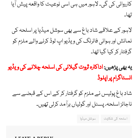
کارروائی کی گی۔ لاہور میں ہی اسی نوعیت کا واقعہ پیش آیا
تھا۔
لاہور کے علاقے شاد باغ سے بھی سوشل میڈیا پر اسلحہ کی
نمائش اور ہوائی فائرنگ کی ویڈیو اپ لوڈ کرنے والے ملزم کو
گرفتار کر کیا گیا تھا۔
یہ بھی پڑھیں:
اداکارہ ثروت گیلانی کی اسلحہ چلانے کی ویڈیو
انسٹاگرام پر اپلوڈ
شاد باغ پولیس نے ملزم کو گرفتار کر کے اس کے قبضے سے
ناجائز اسلحہ، پسٹل اور گولیاں برآمد کرلی تھیں۔
اسلحہ کی شکایت
سوشل میڈیا