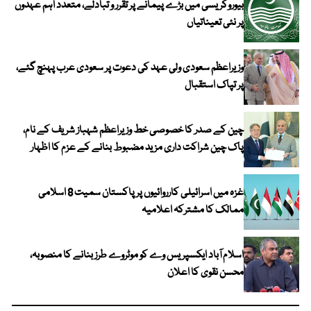
بیوروکریسی میں بڑے پیمانے پر تقرر و تبادلے، متعدد اہم عہدوں
پر نئی تعیناتیاں
وزیراعظم سعودی ولی عہد کی دعوت پر سعودی عرب پہنچ گئے،
پر تپاک استقبال
چین کے صدر کا خصوصی خط وزیراعظم شہباز شریف کے نام،
پاک چین شراکت داری مزید مضبوط بنانے کے عزم کا اظہار
غزہ میں اسرائیلی کارروائیوں پر پاکستان سمیت 8 اسلامی
ممالک کا مشترکہ اعلامیہ
اسلام آباد ایکسپریس وے کو موٹروے طرز بنانے کا منصوبہ،
محسن نقوی کا اعلان