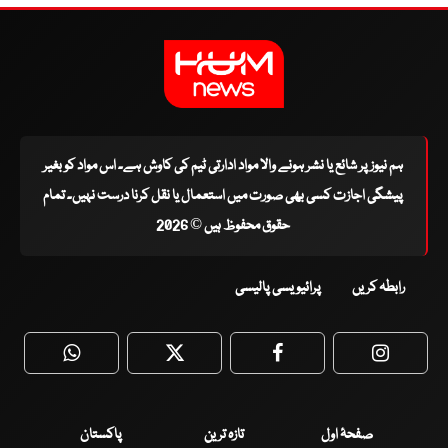
ہم نیوز پر شائع یا نشر ہونے والا مواد ادارتی ٹیم کی کاوش ہے۔ اس مواد کو بغیر
پیشگی اجازت کسی بھی صورت میں استعمال یا نقل کرنا درست نہیں۔ تمام
حقوق محفوظ ہیں © 2026
رابطہ کریں
پرائیویسی پالیسی
WhatsApp
Twitter
Facebook
Faceboo
صفحۂ اول
تازہ ترین
پاکستان