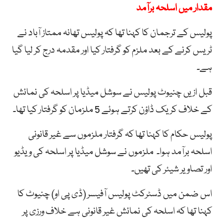
مقدار میں اسلحہ برآمد
پولیس کے ترجمان کا کہنا تھا کہ پولیس تھانہ ممتاز آباد نے
ٹریس کرنے کے بعد ملزم کو گرفتار کیا اور مقدمہ درج کر لیا گیا
ہے۔
قبل ازیں چنیوٹ پولیس نے سوشل میڈیا پر اسلحہ کی نمائش
کے خلاف کریک ڈاؤن کرتے ہوئے 5 ملزمان کو گرفتار کیا تھا۔
پولیس حکام کا کہنا تھا کہ گرفتار ملزموں سے غیر قانونی
اسلحہ برآمد ہوا۔ ملزموں نے سوشل میڈیا پر اسلحہ کی ویڈیو
اور تصاویر شیئر کی تھیں۔
اس ضمن میں ڈسٹرکٹ پولیس آفیسر (ڈی پی او) چنیوٹ کا
کہنا تھا کہ اسلحہ کی نمائش غیر قانونی ہے خلاف ورزی پر