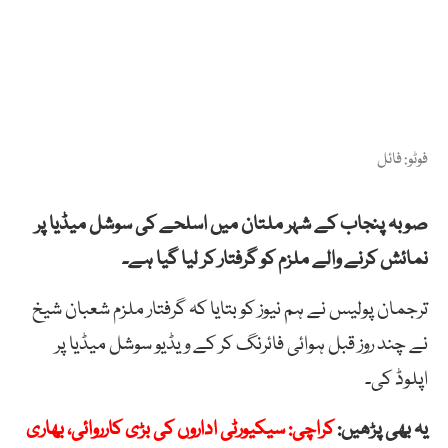
فوٹو: فائل
صوبہ پنجاب کے شہر ملتان میں اسلحے کی سوشل میڈیا پر
نمائش کرنے والے ملزم کو گرفتار کر لیا گیا ہے۔
ترجمان پولیس نے ہم نیوز کو بتایا کہ گرفتار ملزم شعبان شیخ
نے چند روز قبل ہوائی فائرنگ کر کے ویڈیو سوشل میڈیا پر
اپلوڈ کی۔
یہ بھی پڑھیں:
کراچی: سیکیورٹی اداروں کی بڑی کارروائی، بھاری