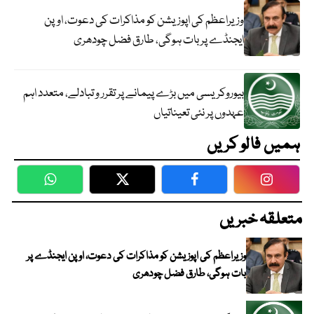
وزیراعظم کی اپوزیشن کو مذاکرات کی دعوت، اوپن
ایجنڈے پر بات ہوگی، طارق فضل چودھری
بیوروکریسی میں بڑے پیمانے پر تقرر و تبادلے، متعدد اہم
عہدوں پر نئی تعیناتیاں
ہمیں فالو کریں
WhatsApp
Twitter
Facebook
Faceboo
متعلقہ خبریں
وزیراعظم کی اپوزیشن کو مذاکرات کی دعوت، اوپن ایجنڈے پر
بات ہوگی، طارق فضل چودھری